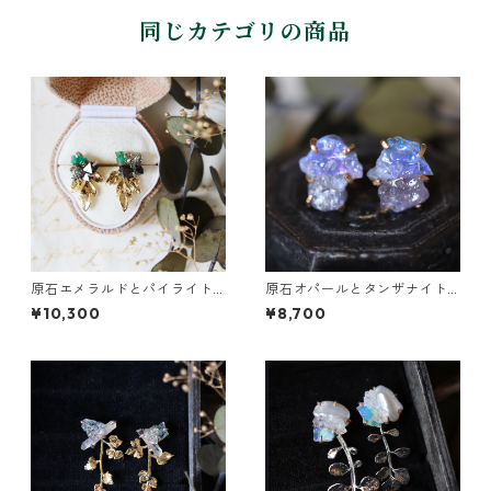
同じカテゴリの商品
原石エメラルドとパイライト
原石オパールとタンザナイト
とクレマチスの葉ピアス
のピアス
¥10,300
¥8,700