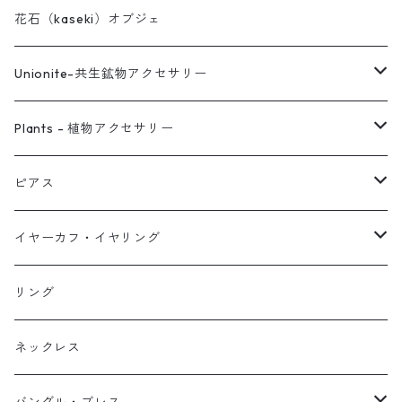
花石（kaseki）オブジェ
Unionite-共生鉱物アクセサリー
ピアス
Plants - 植物アクセサリー
ネックレス
ピアス
ピアス
イヤーカフ
ネックレス
スタッド・一粒
イヤーカフ・イヤリング
イヤリング
リング
フック・ぶら下がり
原石イヤーカフ
リング
ブレス
フープ
植物イヤーカフ
ネックレス
オブジェ
ぶら下がりイヤーカフ