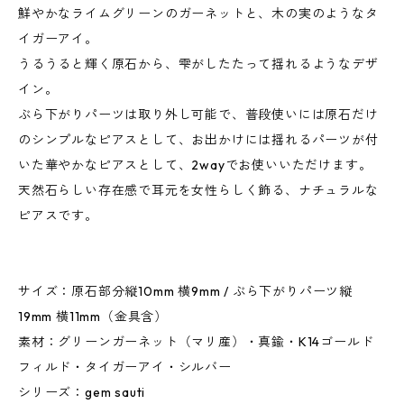
鮮やかなライムグリーンのガーネットと、木の実のようなタ
イガーアイ。
うるうると輝く原石から、雫がしたたって揺れるようなデザ
イン。
ぶら下がりパーツは取り外し可能で、普段使いには原石だけ
のシンプルなピアスとして、お出かけには揺れるパーツが付
いた華やかなピアスとして、2wayでお使いいただけます。
天然石らしい存在感で耳元を女性らしく飾る、ナチュラルな
ピアスです。
サイズ：原石部分縦10mm 横9mm / ぶら下がりパーツ縦
19mm 横11mm（金具含）
素材：グリーンガーネット（マリ産）・真鍮・K14ゴールド
フィルド・タイガーアイ・シルバー
シリーズ：gem sauti