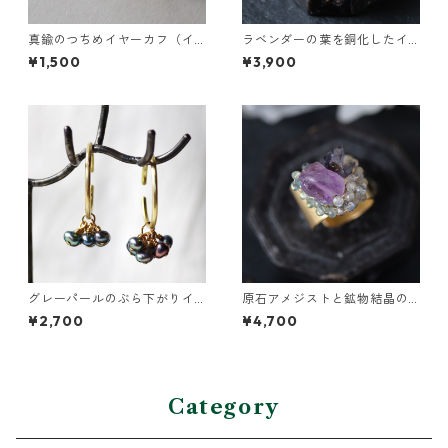
真鍮のつちめイヤーカフ（イ
ラベンダーの葉を銅化したイ
ンダストリアル風）
ヤーカフ
¥1,500
¥3,900
グレーパールのぶら下がりイ
原石アメジストと鉱物結晶の
ヤーカフ
真鍮幅広イヤーカフ
¥2,700
¥4,700
Category