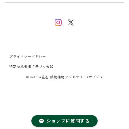
イヤーカフ/イヤリング/ノンホールピアス
ブレスレット
ピアス
ピアス
イヤーカフ
ネックレス
ネックレス
イヤーカフ
プライバシーポリシー
バングル
特定商取引法に基づく表記
© witch/花石:鉱物植物アクセサリー/オブジェ
ブレスレット
ショップに質問する