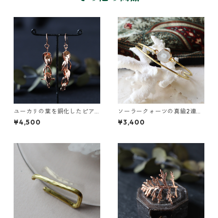
ユーカリの葉を銅化したピア
ソーラークォーツの真鍮2連バ
ス
ングル
¥4,500
¥3,400