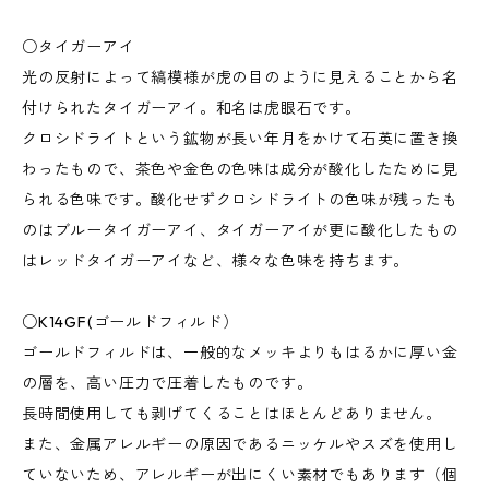
○タイガーアイ
光の反射によって縞模様が虎の目のように見えることから名
付けられたタイガーアイ。和名は虎眼石です。
クロシドライトという鉱物が長い年月をかけて石英に置き換
わったもので、茶色や金色の色味は成分が酸化したために見
られる色味です。酸化せずクロシドライトの色味が残ったも
のはブルータイガーアイ、タイガーアイが更に酸化したもの
はレッドタイガーアイなど、様々な色味を持ちます。
○K14GF(ゴールドフィルド）
ゴールドフィルドは、一般的なメッキよりもはるかに厚い金
の層を、高い圧力で圧着したものです。
長時間使用しても剥げてくることはほとんどありません。
また、金属アレルギーの原因であるニッケルやスズを使用し
ていないため、アレルギーが出にくい素材でもあります（個