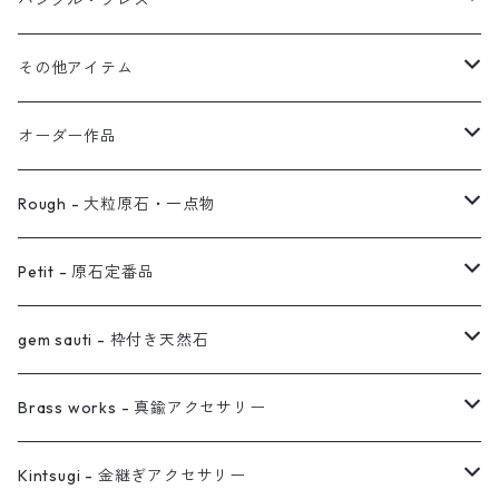
バングル・ブレス
イヤーカフ
2連イヤーカフ
ブレスレット
その他アイテム
イヤリング対応
バングル
ブローチ
オーダー作品
ノンホールピアス
ヘアアクセサリー
リング
Rough - 大粒原石・一点物
オーダー用ページ
ネックレス
ピアス
Petit - 原石定番品
真鍮イヤーカフ
ピアス
リング
ピアス
gem sauti - 枠付き天然石
イヤーカフ
ネックレス
リング
ピアス
Brass works - 真鍮アクセサリー
バングル
イヤーカフ
ネックレス
ネックレス
リング
Kintsugi - 金継ぎアクセサリー