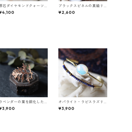
原石ダイヤモンドクォーツ
ブラックスピネルの真鍮リ
のイヤーカフ/リング
ング
¥4,100
¥2,600
ラベンダーの葉を銅化した
オパライト・ラピスラズリ
イヤーカフ
の2連バングル
¥3,900
¥3,900