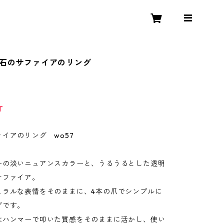
原石のサファイアのリング
T
イアのリング wo57
ーの淡いニュアンスカラーと、うるうるとした透明
サファイア。
ュラルな表情をそのままに、4本の爪でシンプルに
グです。
はハンマーで叩いた質感をそのままに活かし、使い