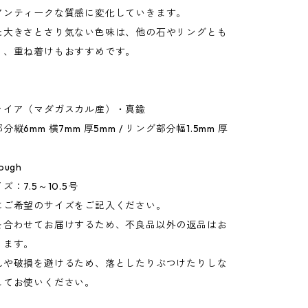
アンティークな質感に変化していきます。
た大きさとさり気ない色味は、他の石やリングとも
く、重ね着けもおすすめです。
ァイア（マダガスカル産）・真鍮
縦6mm 横7mm 厚5mm / リング部分幅1.5mm 厚
ugh
：7.5～10.5号
ご希望のサイズをご記入ください。
合わせてお届けするため、不良品以外の返品はお
ります。
や破損を避けるため、落としたりぶつけたりしな
してお使いください。