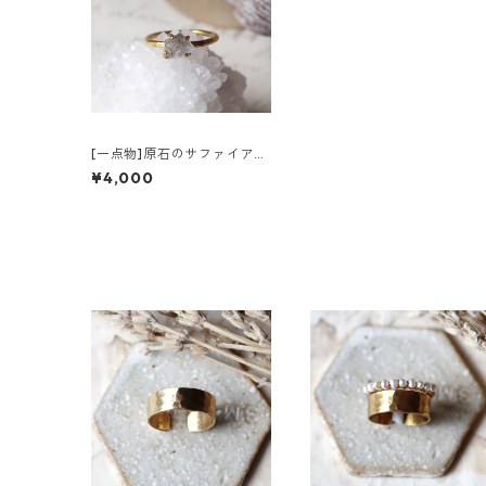
[一点物]原石のサファイアの
リング
¥4,000