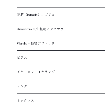
花石（kaseki）オブジェ
Unionite-共生鉱物アクセサリー
ピアス
Plants - 植物アクセサリー
ネックレス
ピアス
ピアス
イヤーカフ
ネックレス
スタッド・一粒
イヤーカフ・イヤリング
イヤリング
リング
フック・ぶら下がり
原石イヤーカフ
リング
ブレス
フープ
植物イヤーカフ
ネックレス