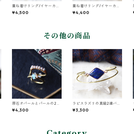
重ね着けリング/イヤーカフ
重ね着けリング/イヤーカ
真鍮つちめ幅広・ブラック
フ 真鍮つちめ幅広・ガー
¥4,500
¥4,400
スピネル
ネット
その他の商品
原石オパールとパールの2連
ラピスラズリの真鍮2連バン
イヤーカフ
グル
¥4,300
¥3,300
Category