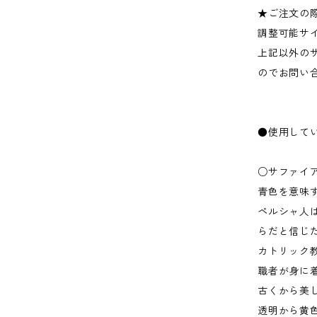
★ご注文の
調整可能サ
上記以外の
のでお問い
●使用して
○サファイ
青色を意味
ペルシャ人
らだと信じ
カトリック
職者が身に
古くから美
透明から黄