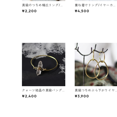
真鍮のつちめ幅広リング/イ
重ね着けリング/イヤーカフ
ヤーカフ
真鍮つちめ幅広・ベビーパ
¥2,200
¥4,500
ール
クォーツ結晶の真鍮バング
真鍮つちめぶら下がりイヤ
ル
ーカフ
¥2,400
¥3,900