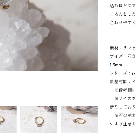
込むほどに
ころんとし
合わせやす
素材：サフ
サイズ：石部分
1.3mm
シリーズ：ro
調整可能サイズ
※備考欄に
※サイズを
断りしてお
※石の割れ
いよう注意