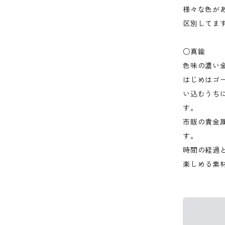
様々な色が
区別してま
○真鍮
色味の濃い
はじめはゴ
い込むうち
す。
市販の貴金
す。
時間の経過
楽しめる素