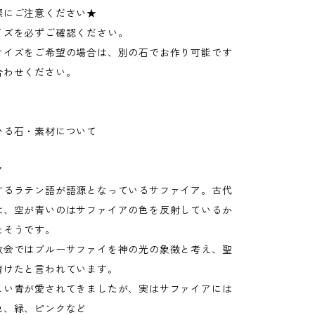
際にご注意ください★
イズを必ずご確認ください。
サイズをご希望の場合は、別の石でお作り可能です
合わせください。
いる石・素材について
ア
するラテン語が語源となっているサファイア。古代
は、空が青いのはサファイアの色を反射しているか
たそうです。
教会ではブルーサファイを神の光の象徴と考え、聖
着けたと言われています。
しい青が愛されてきましたが、実はサファイアには
色、緑、ピンクなど