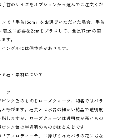
手首のサイズをオプションから選んでご注文くだ
ンで「手首15cm」をお選びいただいた場合、手首
mに着脱に必要な2cmをプラスして、全長17cmの商
します。
バングルには個体差があります。
いる石・素材について
ォーツ
でピンク色のものをローズクォーツ、和名ではバラ
晶と呼びます。石英とは水晶の細かい結晶で透明度
を指しますが、ローズクォーツは透明度が高いもの
薄ピンク色の半透明のものがほとんどです。
神「アフロディーテ」に捧げられたバラの花にちな