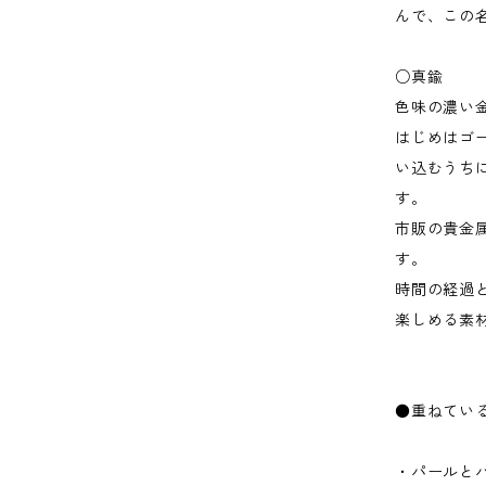
んで、この
○真鍮
色味の濃い
はじめはゴ
い込むうち
す。
市販の貴金
す。
時間の経過
楽しめる素
●重ねてい
・パールと