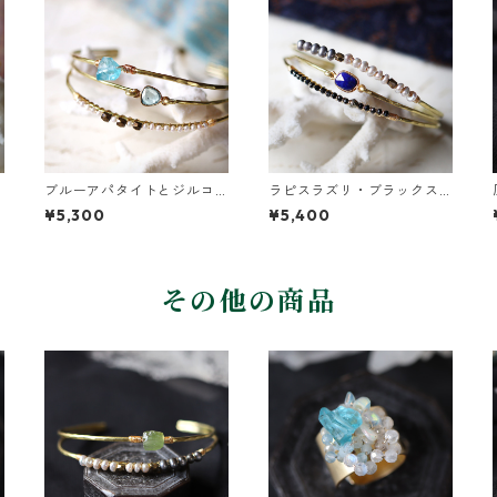
ブルーアパタイトとジルコ
ラピスラズリ・ブラックス
ンの真鍮3連バングル
ピネル・パールの3連バング
¥5,300
¥5,400
ル
その他の商品