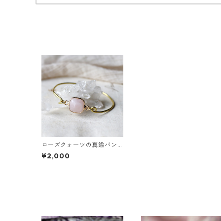
ローズクォーツの真鍮バン
グル
¥2,000