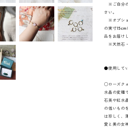
※ご自分の
さい。
※オプショ
の実寸15c
品をお届け
※天然石・
●使用して
○ローズク
水晶の変種
石英や紅水
の低いもの
は珍しく、
愛と美の女