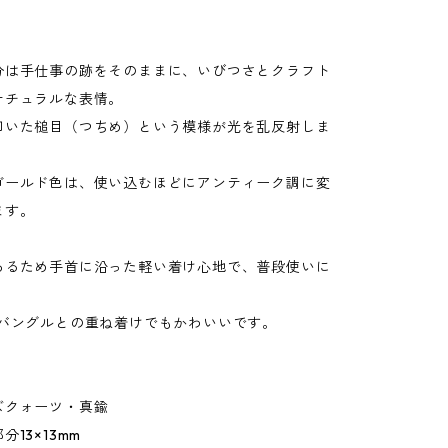
分は手仕事の跡をそのままに、いびつさとクラフト
ナチュラルな表情。
叩いた槌目（つちめ）という模様が光を乱反射しま
ゴールド色は、使い込むほどにアンティーク調に変
ます。
あるため手首に沿った軽い着け心地で、普段使いに
。
のバングルとの重ね着けでもかわいいです。
ズクォーツ・真鍮
13×13mm