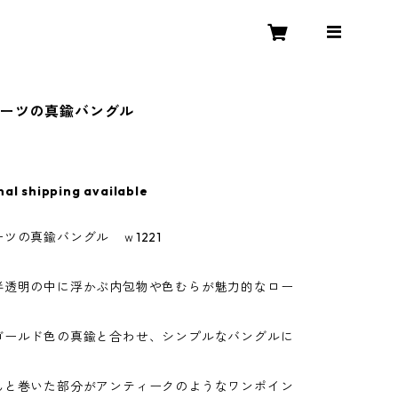
ォーツの真鍮バングル
nal shipping available
ツの真鍮バングル ｗ1221
半透明の中に浮かぶ内包物や色むらが魅力的なロー
。
ゴールド色の真鍮と合わせ、シンプルなバングルに
んと巻いた部分がアンティークのようなワンポイン