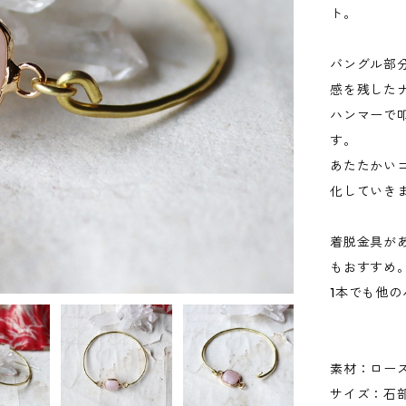
ト。
バングル部
感を残した
ハンマーで
す。
あたたかい
化していき
着脱金具が
もおすすめ
1本でも他
素材：ロー
サイズ：石部分