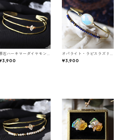
原石ハーキマーダイヤモン
オパライト・ラピスラズリ
ドの真鍮3連バングル
の2連バングル
¥3,900
¥3,900