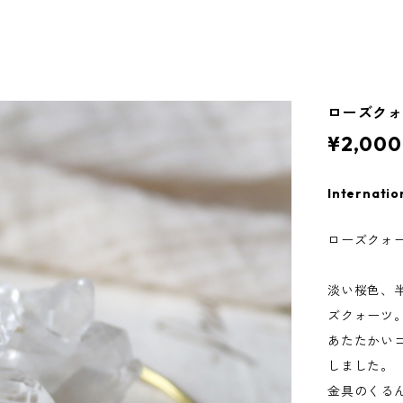
ローズク
¥2,000
Internatio
ローズクォー
淡い桜色、
ズクォーツ
あたたかい
しました。
金具のくる