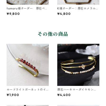
tomoru様オーダー 原石ペン
K様オーダー：原石エメラルド
ダント・ピアス
とダイヤモンドクォーツのネ
¥9,800
¥4,800
ックレス
その他の商品
ロードライトガーネットのイ
原石ハーキマーダイヤモン
ヤーカフ（インダストリアル
ド・パールの3連バングル
¥1,900
¥4,400
風）