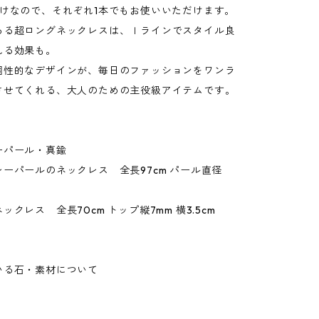
着けなので、それぞれ1本でもお使いいただけます。
ある超ロングネックレスは、Ｉラインでスタイル良
れる効果も。
個性的なデザインが、毎日のファッションをワンラ
させてくれる、大人のための主役級アイテムです。
ーパール・真鍮
ーパールのネックレス 全長97cm パール直径
クレス 全長70cm トップ縦7mm 横3.5cm
いる石・素材について