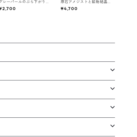
グレーパールのぶら下がり
原石アメジストと鉱物結晶
イヤーカフ
の真鍮幅広イヤーカフ
¥2,700
¥4,700