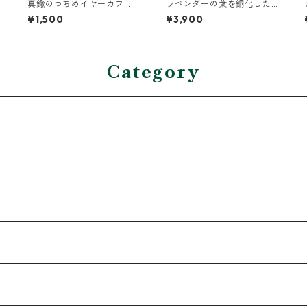
真鍮のつちめイヤーカフ
ラベンダーの葉を銅化した
（インダストリアル風）
イヤーカフ
¥1,500
¥3,900
Category