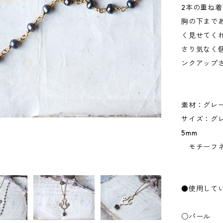
2本の重ね
胸の下まで
く見せてく
さり気なく
ンクアップ
素材：グレ
サイズ：グレ
5mm
モチーフネッ
●使用して
○パール