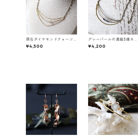
原石ダイヤモンドクォーツ
グレーパールの真鍮3連ネッ
の真鍮3連ネックレス
クレス
¥4,500
¥4,200