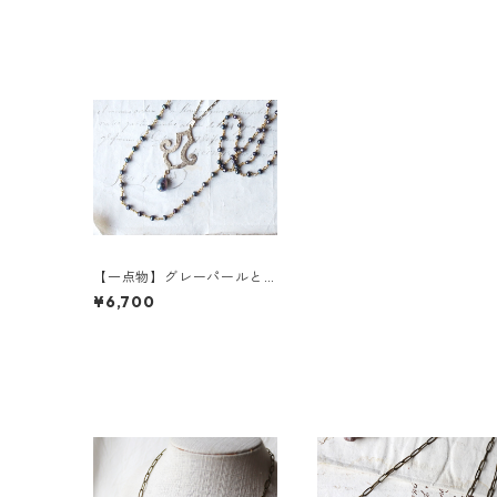
【一点物】グレーパールと
真鍮モチーフのロングネッ
¥6,700
クレス