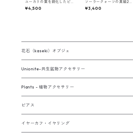
ユーカリの葉を銅化したピ
ソーラークォーツの真鍮2連
アス
バングル
¥4,500
¥3,400
花石（kaseki）オブジェ
Unionite-共生鉱物アクセサリー
ピアス
Plants - 植物アクセサリー
ネックレス
ピアス
ピアス
イヤーカフ
ネックレス
スタッド・一粒
イヤーカフ・イヤリング