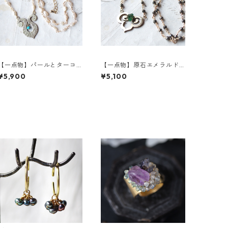
【一点物】パールとターコ
【一点物】原石エメラルド
イズの真鍮モチーフネック
とパイライトの真鍮モチー
¥5,900
¥5,100
レス
フネックレス