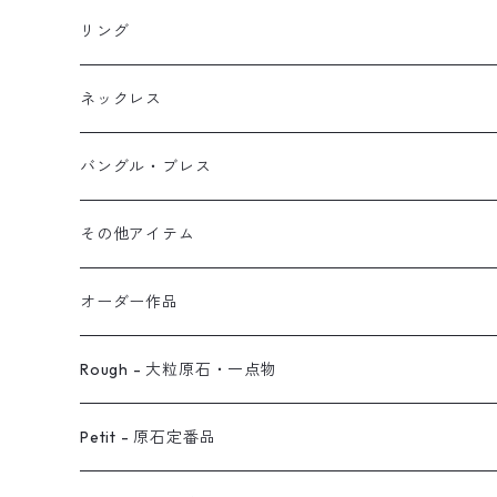
イヤリング
リング
フック・ぶら下がり
原石イヤーカフ
リング
ブレス
フープ
植物イヤーカフ
ネックレス
オブジェ
ぶら下がりイヤーカフ
バングル・ブレス
イヤーカフ
2連イヤーカフ
ブレスレット
その他アイテム
イヤリング対応
バングル
ブローチ
オーダー作品
ノンホールピアス
ヘアアクセサリー
リング
Rough - 大粒原石・一点物
オーダー用ページ
ネックレス
ピアス
Petit - 原石定番品