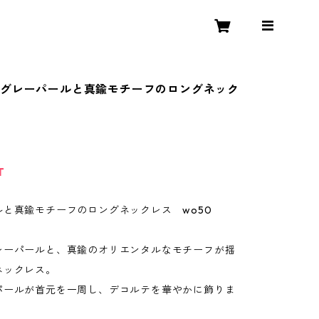
】グレーパールと真鍮モチーフのロングネック
T
ルと真鍮モチーフのロングネックレス wo50
レーパールと、真鍮のオリエンタルなモチーフが揺
ネックレス。
パールが首元を一周し、デコルテを華やかに飾りま