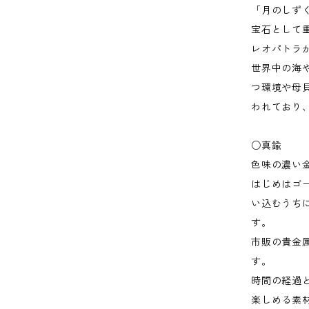
「月のしず
宝石として
レオパトラ
世界中の海
つ環境や母
われており
○真鍮
色味の濃い
はじめはゴ
い込むうち
す。
市販の貴金
す。
時間の経過
楽しめる素