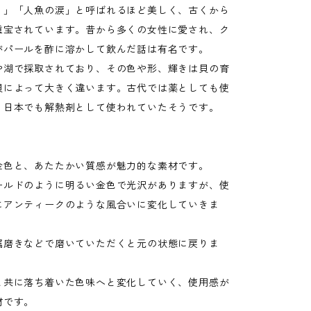
く」「人魚の涙」と呼ばれるほど美しく、古くから
重宝されています。昔から多くの女性に愛され、ク
がパールを酢に溶かして飲んだ話は有名です。
や湖で採取されており、その色や形、輝きは貝の育
貝によって大きく違います。古代では薬としても使
、日本でも解熱剤として使われていたそうです。
金色と、あたたかい質感が魅力的な素材です。
ールドのように明るい金色で光沢がありますが、使
にアンティークのような風合いに変化していきま
属磨きなどで磨いていただくと元の状態に戻りま
と共に落ち着いた色味へと変化していく、使用感が
材です。