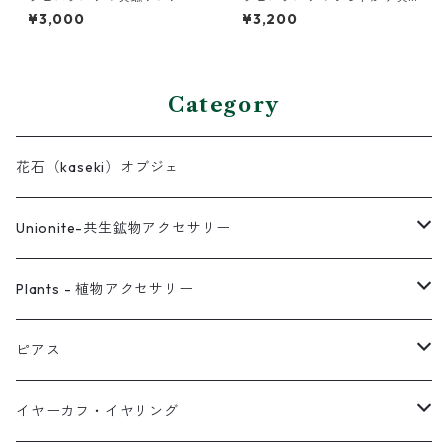
鍮イヤーカフ
¥3,000
¥3,200
Category
花石（kaseki）オブジェ
Unionite-共生鉱物アクセサリー
ピアス
Plants - 植物アクセサリー
ネックレス
ピアス
ピアス
イヤーカフ
ネックレス
スタッド・一粒
イヤーカフ・イヤリング