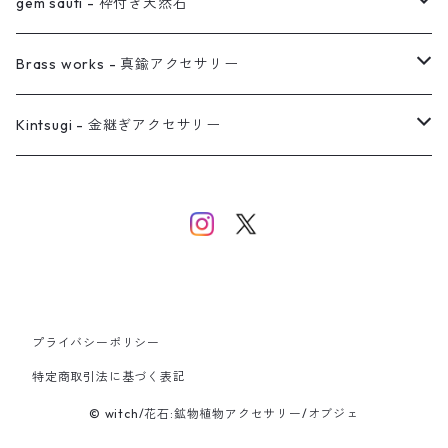
真鍮イヤーカフ
ピアス
リング
ピアス
gem sauti - 枠付き天然石
イヤーカフ
ネックレス
リング
ピアス
Brass works - 真鍮アクセサリー
バングル
イヤーカフ
ネックレス
ネックレス
リング
Kintsugi - 金継ぎアクセサリー
イヤーカフ/イヤリング/ノンホールピアス
ブレスレット
ピアス
ピアス
イヤーカフ
ネックレス
ネックレス
イヤーカフ
プライバシーポリシー
バングル
特定商取引法に基づく表記
© witch/花石:鉱物植物アクセサリー/オブジェ
ブレスレット