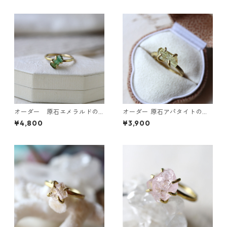
ング
オーダー 原石エメラルドの
オーダー 原石アパタイトのイ
リング
ヤーカフ/リング
¥4,800
¥3,900