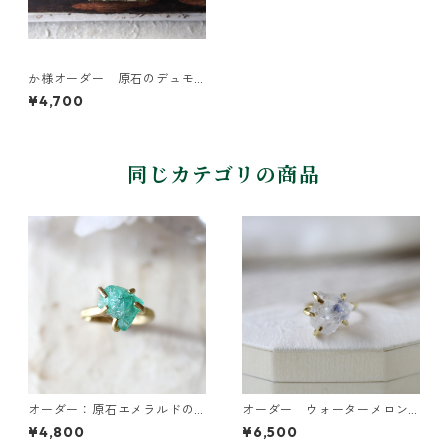
か様オーダー 原石のデュモ
ルチライトインクォーツのリ
¥4,700
ング
同じカテゴリの商品
オーダー：原石エメラルドの
オーダー ウォーターメロン
イヤーカフ/リング
トルマリンのピアス・デュモ
¥4,800
¥6,500
ルチライトインクォーツのリ