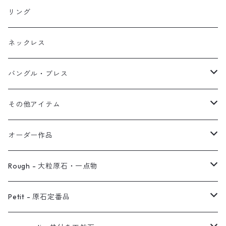
イヤリング
リング
フック・ぶら下がり
原石イヤーカフ
リング
ブレス
フープ
植物イヤーカフ
ネックレス
オブジェ
ぶら下がりイヤーカフ
バングル・ブレス
イヤーカフ
2連イヤーカフ
ブレスレット
その他アイテム
イヤリング対応
バングル
ブローチ
オーダー作品
ノンホールピアス
ヘアアクセサリー
リング
Rough - 大粒原石・一点物
オーダー用ページ
ネックレス
ピアス
Petit - 原石定番品