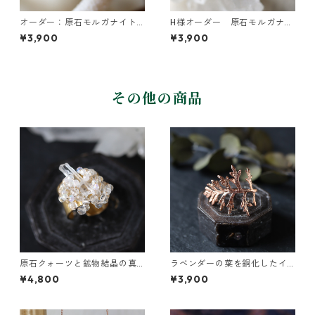
オーダー：原石モルガナイト
H様オーダー 原石モルガナイ
のイヤーカフ
トのイヤーカフ
¥3,900
¥3,900
その他の商品
原石クォーツと鉱物結晶の真
ラベンダーの葉を銅化したイ
鍮幅広イヤーカフ
ヤーカフ
¥4,800
¥3,900