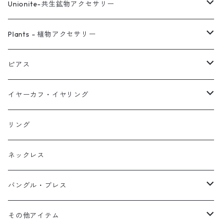
Unionite-共生鉱物アクセサリー
ピアス
Plants - 植物アクセサリー
ネックレス
ピアス
ピアス
イヤーカフ
ネックレス
スタッド・一粒
イヤーカフ・イヤリング
イヤリング
リング
フック・ぶら下がり
原石イヤーカフ
リング
ブレス
フープ
植物イヤーカフ
ネックレス
オブジェ
ぶら下がりイヤーカフ
バングル・ブレス
イヤーカフ
2連イヤーカフ
ブレスレット
その他アイテム