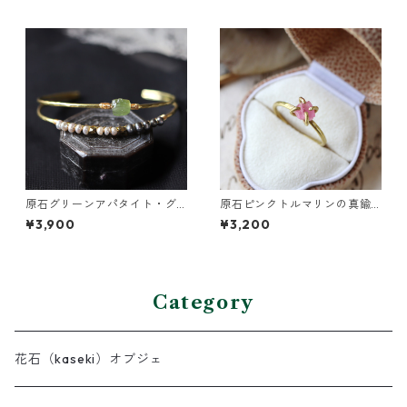
原石グリーンアパタイト・グ
原石ピンクトルマリンの真鍮
レーパールの2連バングル
リング
¥3,900
¥3,200
Category
花石（kaseki）オブジェ