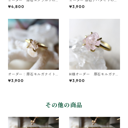
オーダー 原石エメラルドの
オーダー 原石アパタイトのイ
リング
ヤーカフ/リング
¥4,800
¥3,900
オーダー：原石モルガナイト
H様オーダー 原石モルガナイ
のイヤーカフ
トのイヤーカフ
¥3,900
¥3,900
その他の商品