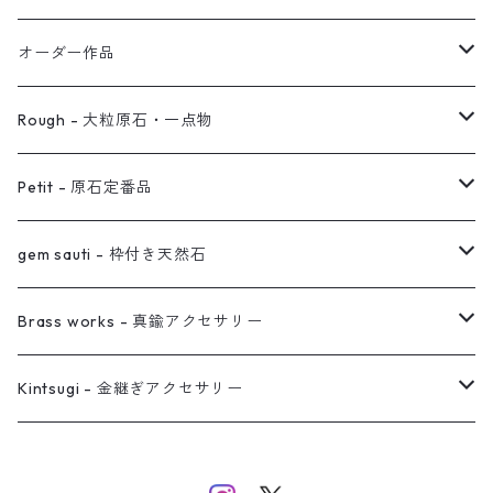
イヤリング対応
バングル
ブローチ
オーダー作品
ノンホールピアス
ヘアアクセサリー
リング
Rough - 大粒原石・一点物
オーダー用ページ
ネックレス
ピアス
Petit - 原石定番品
真鍮イヤーカフ
ピアス
リング
ピアス
gem sauti - 枠付き天然石
イヤーカフ
ネックレス
リング
ピアス
Brass works - 真鍮アクセサリー
バングル
イヤーカフ
ネックレス
ネックレス
リング
Kintsugi - 金継ぎアクセサリー
イヤーカフ/イヤリング/ノンホールピアス
ブレスレット
ピアス
ピアス