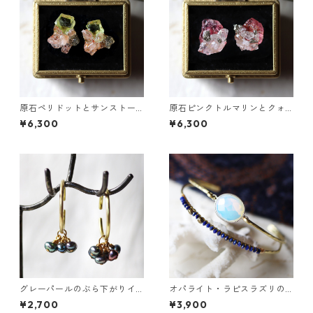
原石ペリドットとサンストー
原石ピンクトルマリンとクォ
ンのプチピアス
ーツのプチピアス
¥6,300
¥6,300
グレーパールのぶら下がりイ
オパライト・ラピスラズリの2
ヤーカフ
連バングル
¥2,700
¥3,900