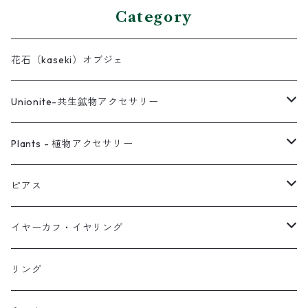
Category
花石（kaseki）オブジェ
Unionite-共生鉱物アクセサリー
ピアス
Plants - 植物アクセサリー
ネックレス
ピアス
ピアス
イヤーカフ
ネックレス
スタッド・一粒
イヤーカフ・イヤリング
イヤリング
リング
フック・ぶら下がり
原石イヤーカフ
リング