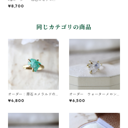
リング
¥8,700
同じカテゴリの商品
オーダー：原石エメラルドの
オーダー ウォーターメロン
イヤーカフ/リング
トルマリンのピアス・デュモ
¥4,800
¥6,500
ルチライトインクォーツのリ
ング