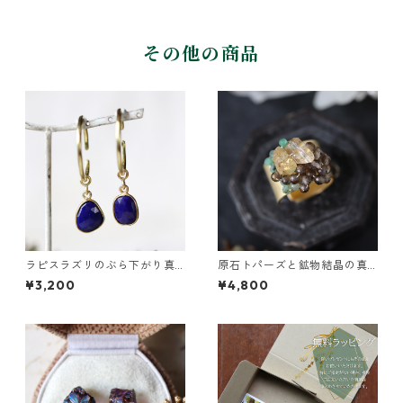
その他の商品
ラピスラズリのぶら下がり真
原石トパーズと鉱物結晶の真
鍮イヤーカフ
鍮幅広イヤーカフ
¥3,200
¥4,800