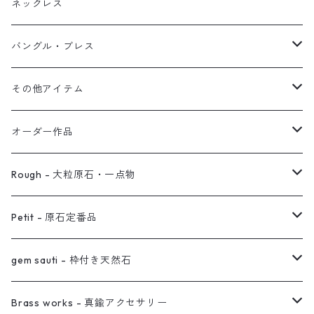
ブレス
フープ
植物イヤーカフ
ネックレス
オブジェ
ぶら下がりイヤーカフ
バングル・ブレス
イヤーカフ
2連イヤーカフ
ブレスレット
その他アイテム
イヤリング対応
バングル
ブローチ
オーダー作品
ノンホールピアス
ヘアアクセサリー
リング
Rough - 大粒原石・一点物
オーダー用ページ
ネックレス
ピアス
Petit - 原石定番品
真鍮イヤーカフ
ピアス
リング
ピアス
gem sauti - 枠付き天然石
イヤーカフ
ネックレス
リング
ピアス
Brass works - 真鍮アクセサリー