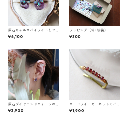
原石キャルコパイライトとフ
ラッピング（箱+紙袋）
ローライトのプチピアス
¥6,100
¥300
原石ダイヤモンドクォーツの
ロードライトガーネットのイ
イヤーカフ（インダストリア
ヤーカフ（インダストリアル
¥3,900
¥1,900
ル風）
風）