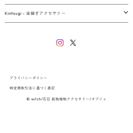
バングル
イヤーカフ
ネックレス
ネックレス
リング
Kintsugi - 金継ぎアクセサリー
イヤーカフ/イヤリング/ノンホールピアス
ブレスレット
ピアス
ピアス
イヤーカフ
ネックレス
ネックレス
イヤーカフ
プライバシーポリシー
バングル
特定商取引法に基づく表記
© witch/花石:鉱物植物アクセサリー/オブジェ
ブレスレット