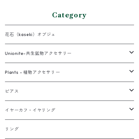
Category
花石（kaseki）オブジェ
Unionite-共生鉱物アクセサリー
ピアス
Plants - 植物アクセサリー
ネックレス
ピアス
ピアス
イヤーカフ
ネックレス
スタッド・一粒
イヤーカフ・イヤリング
イヤリング
リング
フック・ぶら下がり
原石イヤーカフ
リング