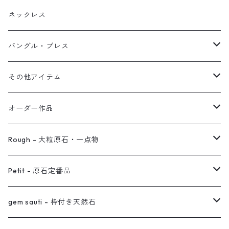
ブレス
フープ
植物イヤーカフ
ネックレス
オブジェ
ぶら下がりイヤーカフ
バングル・ブレス
イヤーカフ
2連イヤーカフ
ブレスレット
その他アイテム
イヤリング対応
バングル
ブローチ
オーダー作品
ノンホールピアス
ヘアアクセサリー
リング
Rough - 大粒原石・一点物
オーダー用ページ
ネックレス
ピアス
Petit - 原石定番品
真鍮イヤーカフ
ピアス
リング
ピアス
gem sauti - 枠付き天然石