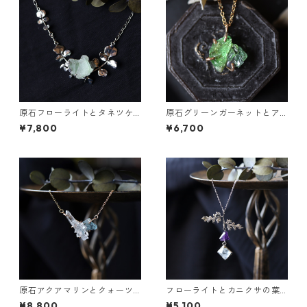
原石フローライトとタネツケ
原石グリーンガーネットとア
バナのネックレス
パタイトのネックレス
¥7,800
¥6,700
原石アクアマリンとクォーツ
フローライトとカニクサの葉
のネックレス
ネックレス
¥8,800
¥5,100