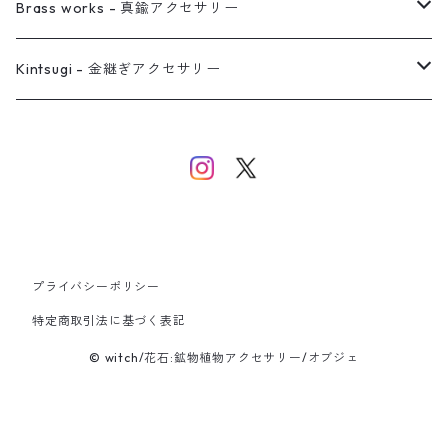
イヤーカフ
ネックレス
リング
ピアス
Brass works - 真鍮アクセサリー
バングル
イヤーカフ
ネックレス
ネックレス
リング
Kintsugi - 金継ぎアクセサリー
イヤーカフ/イヤリング/ノンホールピアス
ブレスレット
ピアス
ピアス
イヤーカフ
ネックレス
ネックレス
イヤーカフ
プライバシーポリシー
バングル
特定商取引法に基づく表記
© witch/花石:鉱物植物アクセサリー/オブジェ
ブレスレット