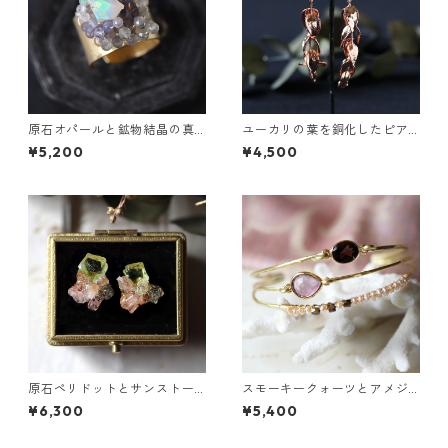
原石オパールと鉱物結晶の真
ユーカリの葉を銅化したピア
鍮幅広イヤーカフ
ス
¥5,200
¥4,500
原石ペリドットとサンストー
スモーキークォーツとアメジ
ンのプチピアス
ストの真鍮3連バングル
¥6,300
¥5,400