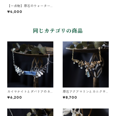
【一点物】原石のウォーター
メロントルマリンのネックレ
¥4,000
ス
同じカテゴリの商品
カイヤナイトとダバリアのネ
原石アクアマリンとカニクサ
ックレス
の葉の雫ネックレス
¥6,200
¥8,700