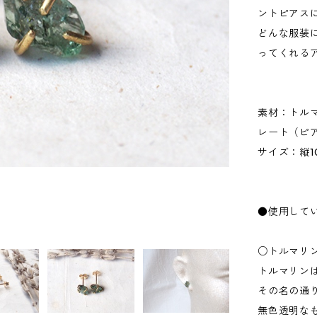
ントピアス
どんな服装
ってくれる
素材：トル
レート（ピ
サイズ：縦10
●使用して
○トルマリ
トルマリン
その名の通
無色透明な