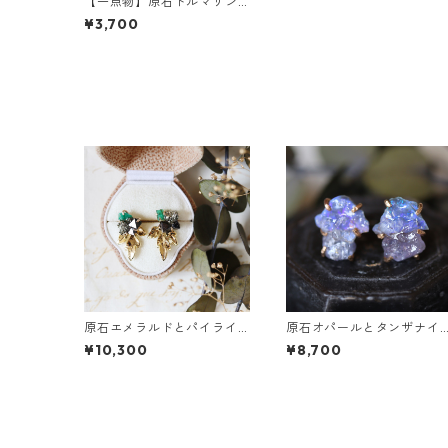
【一点物】原石トルマリン
のピアス
¥3,700
原石エメラルドとパイライ
原石オパールとタンザナイ
トとクレマチスの葉ピアス
トのピアス
¥10,300
¥8,700