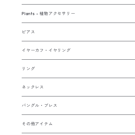
ピアス
Plants - 植物アクセサリー
ネックレス
ピアス
ピアス
イヤーカフ
ネックレス
スタッド・一粒
イヤーカフ・イヤリング
イヤリング
リング
フック・ぶら下がり
原石イヤーカフ
リング
ブレス
フープ
植物イヤーカフ
ネックレス
オブジェ
ぶら下がりイヤーカフ
バングル・ブレス
イヤーカフ
2連イヤーカフ
ブレスレット
その他アイテム