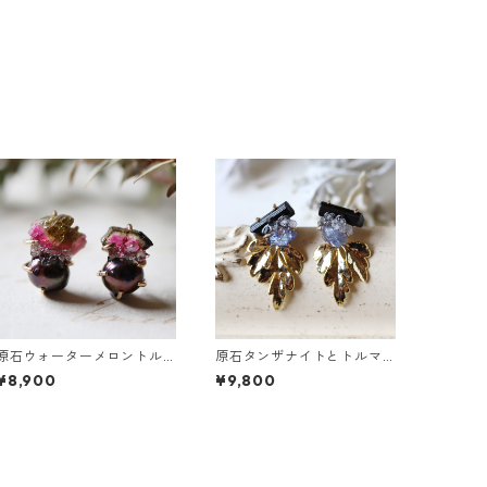
原石ウォーターメロントル
原石タンザナイトとトルマ
マリンとパールのピアス
リンとクレマチスの葉ピア
¥8,900
¥9,800
ス