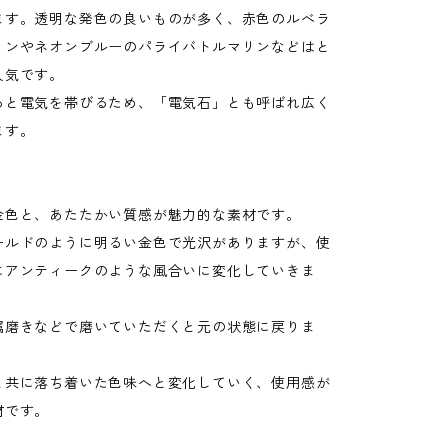
ます。透明な発色の良いものが多く、赤色のルべラ
リンやネオンブルーのパライバトルマリンなどはと
人気です。
ると電気を帯びるため、「電気石」とも呼ばれ広く
ます。
金色と、あたたかい質感が魅力的な素材です。
ールドのように明るい金色で光沢がありますが、使
にアンティークのような風合いに変化していきま
属磨きなどで磨いていただくと元の状態に戻りま
と共に落ち着いた色味へと変化していく、使用感が
材です。