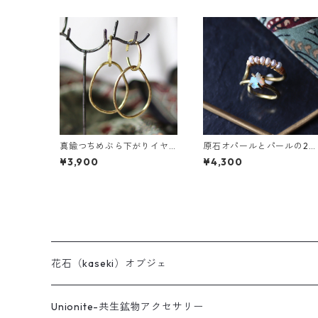
真鍮つちめぶら下がりイヤ
原石オパールとパールの2連
ーカフ
イヤーカフ
¥3,900
¥4,300
花石（kaseki）オブジェ
Unionite-共生鉱物アクセサリー