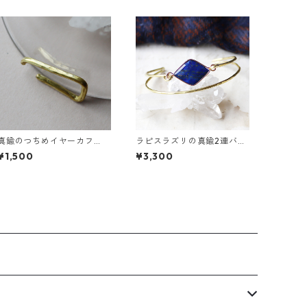
真鍮のつちめイヤーカフ
ラピスラズリの真鍮2連バン
（インダストリアル風）
グル
¥1,500
¥3,300