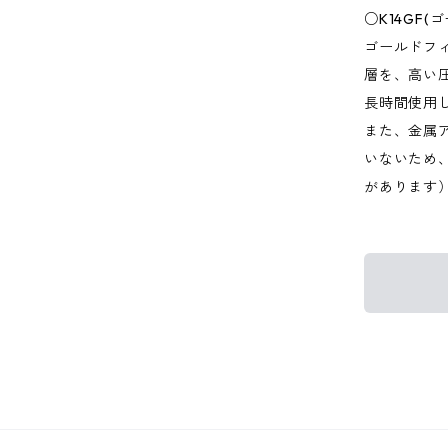
○K14GF
ゴールドフ
層を、高い
長時間使用
また、金属
いないため
があります