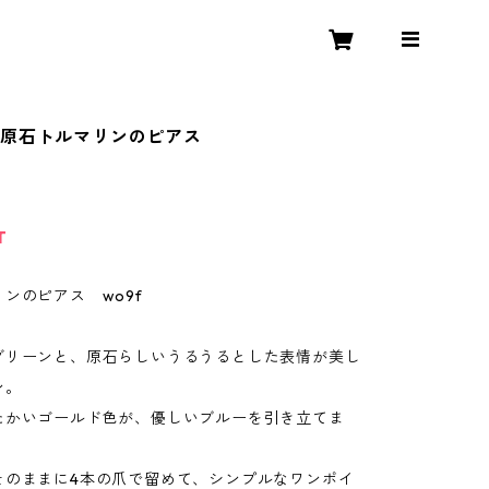
】原石トルマリンのピアス
T
ンのピアス wo9f
グリーンと、原石らしいうるうるとした表情が美し
ン。
たかいゴールド色が、優しいブルーを引き立てま
そのままに4本の爪で留めて、シンプルなワンポイ