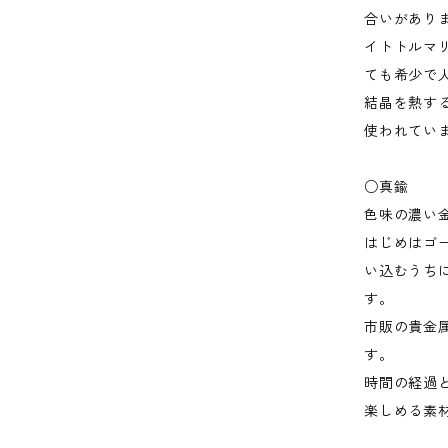
合いがあり
イトトルマ
ても希少で
結晶を熱す
使われてい
○真鍮
色味の濃い
はじめはゴ
い込むうち
す。
市販の貴金
す。
時間の経過
楽しめる素