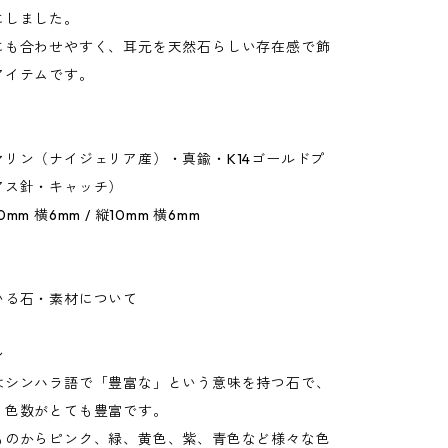
にしました。
にも合わせやすく、耳元を天然石らしい存在感で飾
アイテムです。
マリン（ナイジェリア産）・真鍮・K14ゴールドプ
アス針・キャッチ）
mm 横6mm / 縦10mm 横6mm
いる石・素材について
ン
はシンハラ語で「豊富な」という意味を持つ石で、
り色数がとても豊富です。
ものからピンク、緑、黄色、紫、青色など様々な色