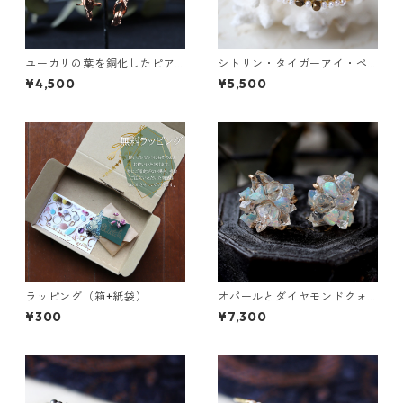
ユーカリの葉を銅化したピア
シトリン・タイガーアイ・ペ
ス
リドットの3連バングル
¥4,500
¥5,500
ラッピング（箱+紙袋）
オパールとダイヤモンドクォ
ーツのピアス
¥300
¥7,300