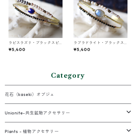
ラピスラズリ・ブラックスピ
ラブラドライト・ブラックス
ネル・パールの3連バングル
ピネル・パールの3連バングル
¥5,400
¥5,400
Category
花石（kaseki）オブジェ
Unionite-共生鉱物アクセサリー
ピアス
Plants - 植物アクセサリー