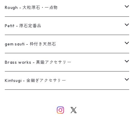
ノンホールピアス
ヘアアクセサリー
リング
Rough - 大粒原石・一点物
オーダー用ページ
ネックレス
ピアス
Petit - 原石定番品
真鍮イヤーカフ
ピアス
リング
ピアス
gem sauti - 枠付き天然石
イヤーカフ
ネックレス
リング
ピアス
Brass works - 真鍮アクセサリー
バングル
イヤーカフ
ネックレス
ネックレス
リング
Kintsugi - 金継ぎアクセサリー
イヤーカフ/イヤリング/ノンホールピアス
ブレスレット
ピアス
ピアス
イヤーカフ
ネックレス
ネックレス