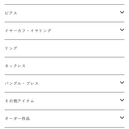
ネックレス
ピアス
ピアス
イヤーカフ
ネックレス
スタッド・一粒
イヤーカフ・イヤリング
イヤリング
リング
フック・ぶら下がり
原石イヤーカフ
リング
ブレス
フープ
植物イヤーカフ
ネックレス
オブジェ
ぶら下がりイヤーカフ
バングル・ブレス
イヤーカフ
2連イヤーカフ
ブレスレット
その他アイテム
イヤリング対応
バングル
ブローチ
オーダー作品