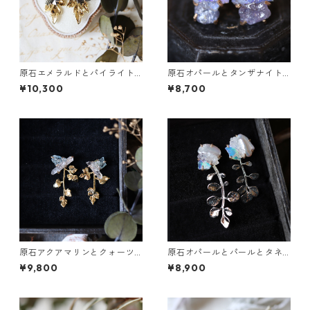
原石エメラルドとパイライト
原石オパールとタンザナイト
とクレマチスの葉ピアス
のピアス
¥10,300
¥8,700
原石アクアマリンとクォーツ
原石オパールとパールとタネ
とカニクサの葉ピアス
ツケバナの葉ピアス
¥9,800
¥8,900