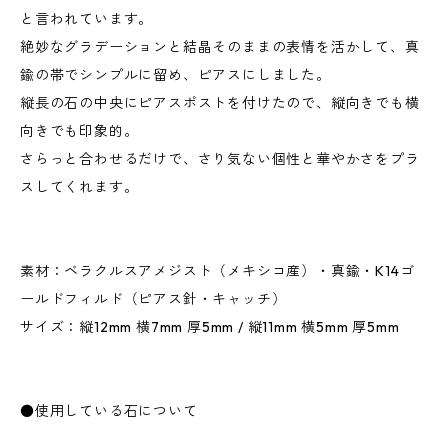
と言われています。
絶妙なグラデーションと結晶そのままの表情を活かして、真
鍮の帯でシンプルに留め、ピアスにしました。
縦長の石の中央にピアスポストを付けたので、縦向きでも横
向きでも印象的。
さらっと合わせるだけで、さり気ない個性と華やかさをプラ
スしてくれます。
素材：ベラクルスアメジスト（メキシコ産）・真鍮・K14ゴ
ールドフィルド（ピアス針・キャッチ）
サイズ：縦12mm 横7mm 厚5mm / 縦11mm 横5mm 厚5mm
●使用している石について