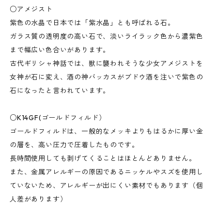
○アメジスト
紫色の水晶で日本では「紫水晶」とも呼ばれる石。
ガラス質の透明度の高い石で、淡いライラック色から濃紫色
まで幅広い色合いがあります。
古代ギリシャ神話では、獣に襲われそうな少女アメジストを
女神が石に変え、酒の神バッカスがブドウ酒を注いで紫色の
石になったと言われています。
○K14GF(ゴールドフィルド）
ゴールドフィルドは、一般的なメッキよりもはるかに厚い金
の層を、高い圧力で圧着したものです。
長時間使用しても剥げてくることはほとんどありません。
また、金属アレルギーの原因であるニッケルやスズを使用し
ていないため、アレルギーが出にくい素材でもあります（個
人差があります）