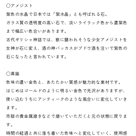
○アメジスト
紫色の水晶で日本では「紫水晶」とも呼ばれる石。
ガラス質の透明度の高い石で、淡いライラック色から濃紫色
まで幅広い色合いがあります。
古代ギリシャ神話では、獣に襲われそうな少女アメジストを
女神が石に変え、酒の神バッカスがブドウ酒を注いで紫色の
石になったと言われています。
○真鍮
色味の濃い金色と、あたたかい質感が魅力的な素材です。
はじめはゴールドのように明るい金色で光沢がありますが、
使い込むうちにアンティークのような風合いに変化していき
ます。
市販の貴金属磨きなどで磨いていただくと元の状態に戻りま
す。
時間の経過と共に落ち着いた色味へと変化していく、使用感