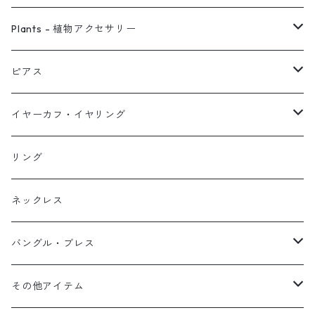
ピアス
Plants - 植物アクセサリー
ネックレス
ピアス
ピアス
イヤーカフ
ネックレス
スタッド・一粒
イヤーカフ・イヤリング
イヤリング
リング
フック・ぶら下がり
原石イヤーカフ
リング
ブレス
フープ
植物イヤーカフ
ネックレス
オブジェ
ぶら下がりイヤーカフ
バングル・ブレス
イヤーカフ
2連イヤーカフ
ブレスレット
その他アイテム