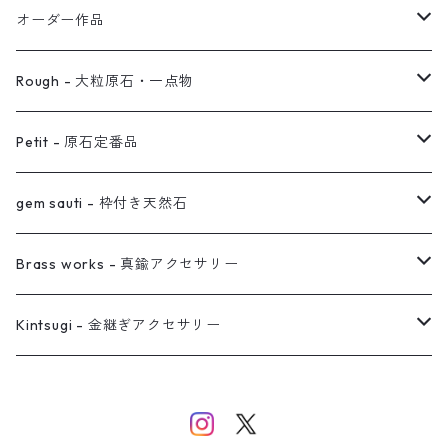
イヤリング対応
バングル
ブローチ
オーダー作品
ノンホールピアス
ヘアアクセサリー
リング
Rough - 大粒原石・一点物
オーダー用ページ
ネックレス
ピアス
Petit - 原石定番品
真鍮イヤーカフ
ピアス
リング
ピアス
gem sauti - 枠付き天然石
イヤーカフ
ネックレス
リング
ピアス
Brass works - 真鍮アクセサリー
バングル
イヤーカフ
ネックレス
ネックレス
リング
Kintsugi - 金継ぎアクセサリー
イヤーカフ/イヤリング/ノンホールピアス
ブレスレット
ピアス
ピアス
イヤーカフ
ネックレス
ネックレス