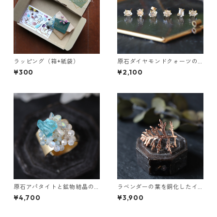
ラッピング（箱+紙袋）
原石ダイヤモンドクォーツの
プチピアス（一粒/片方）
¥300
¥2,100
原石アパタイトと鉱物結晶の
ラベンダーの葉を銅化したイ
真鍮幅広イヤーカフ
ヤーカフ
¥4,700
¥3,900