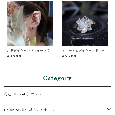
原石ダイヤモンドクォーツの
オパールとダイヤモンドクォ
イヤーカフ（インダストリア
ーツのイヤーカフ
¥3,900
¥5,200
ル風）
Category
花石（kaseki）オブジェ
Unionite-共生鉱物アクセサリー