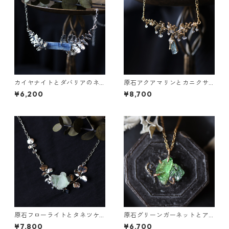
カイヤナイトとダバリアのネ
原石アクアマリンとカニクサ
ックレス
の葉の雫ネックレス
¥6,200
¥8,700
原石フローライトとタネツケ
原石グリーンガーネットとア
バナのネックレス
パタイトのネックレス
¥7,800
¥6,700