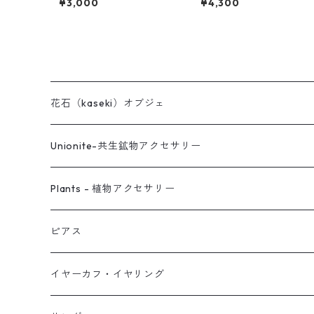
¥3,000
¥4,300
花石（kaseki）オブジェ
Unionite-共生鉱物アクセサリー
ピアス
Plants - 植物アクセサリー
ネックレス
ピアス
ピアス
イヤーカフ
ネックレス
スタッド・一粒
イヤーカフ・イヤリング