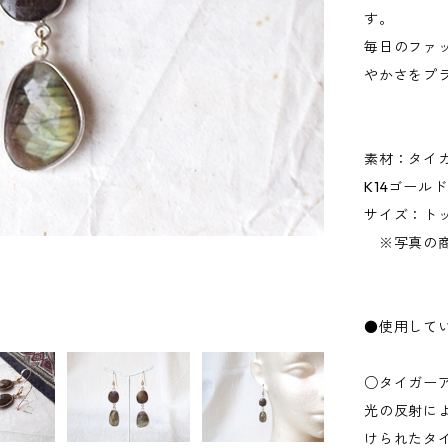
す。
毎日のファ
やかさをプ
素材：タイ
K14ゴール
サイズ：トップ
※写真の商
●使用して
○タイガー
光の反射に
けられたタ