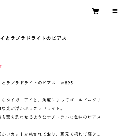
アイとラブラドライトのピアス
T
イとラブラドライトのピアス ｗ895
うなタイガーアイと、角度によってゴールド～グリ
的な光が浮かぶラブラドライト。
落ち葉を思わせるようなナチュラルな色味のピアス
細かいカットが施されており、耳元で揺れて輝きま