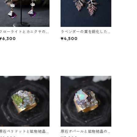
フローライトとカニクサの
ラベンダーの葉を銅化した
葉ピアス
ピアス
¥6,300
¥4,500
原石ペリドットと鉱物結晶
原石オパールと鉱物結晶の
の真鍮幅広イヤーカフ
真鍮幅広イヤーカフ