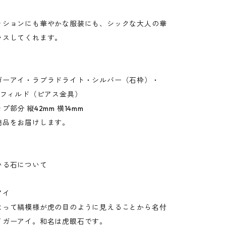
ッションにも華やかな服装にも、シックな大人の華
ラスしてくれます。
ガーアイ・ラブラドライト・シルバー（石枠）・
ドフィルド（ピアス金具）
部分 縦42mm 横14mm
品をお届けします。
いる石について
アイ
よって縞模様が虎の目のように見えることから名付
イガーアイ。和名は虎眼石です。