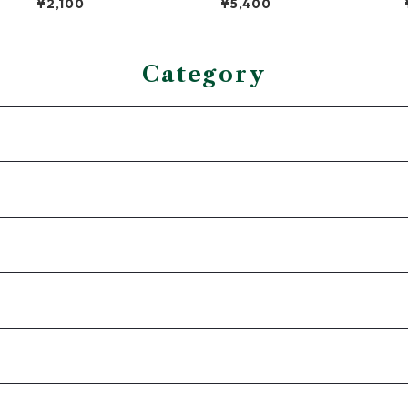
¥2,100
¥5,400
ル
Category