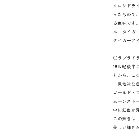
クロシドラ
ったもので
る色味です
ルータイガ
タイガーア
○ラブラド
18世紀後
とから、こ
一見地味な
ゴールド・
ムーンスト
中に虹色が
この輝きは
美しい輝き