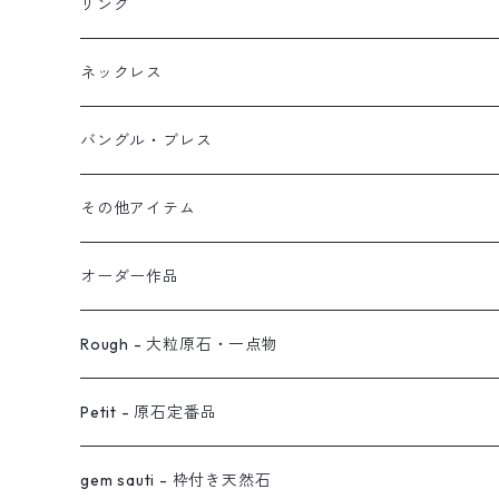
イヤリング
リング
フック・ぶら下がり
原石イヤーカフ
リング
ブレス
フープ
植物イヤーカフ
ネックレス
オブジェ
ぶら下がりイヤーカフ
バングル・ブレス
イヤーカフ
2連イヤーカフ
ブレスレット
その他アイテム
イヤリング対応
バングル
ブローチ
オーダー作品
ノンホールピアス
ヘアアクセサリー
リング
Rough - 大粒原石・一点物
オーダー用ページ
ネックレス
ピアス
Petit - 原石定番品
真鍮イヤーカフ
ピアス
リング
ピアス
gem sauti - 枠付き天然石