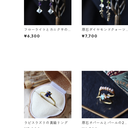
フローライトとカニクサの
原石ダイヤモンドクォーツ
葉ピアス
とカニクサの葉ピアス
¥6,300
¥7,700
ラピスラズリの真鍮リング
原石オパールとパールの2連
イヤーカフ