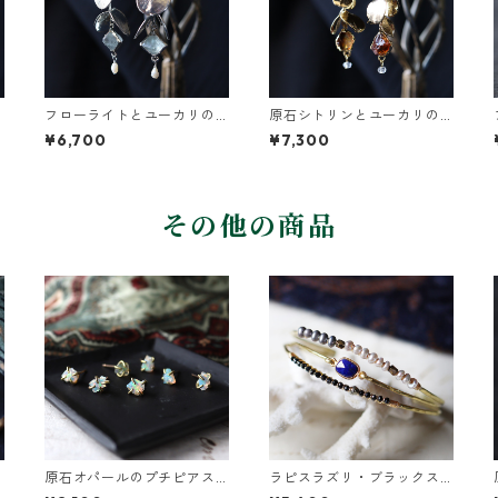
フローライトとユーカリの
原石シトリンとユーカリの
葉ピアス
葉のピアス
¥6,700
¥7,300
その他の商品
原石オパールのプチピアス
ラピスラズリ・ブラックス
（1粒/片方）
ピネル・パールの3連バング