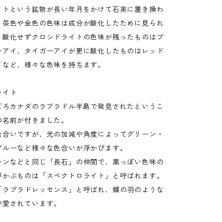
イトという鉱物が長い年月をかけて石英に置き換わ
、茶色や金色の色味は成分が酸化したために見られ
。酸化せずクロシドライトの色味が残ったものはブ
ーアイ、タイガーアイが更に酸化したものはレッド
イなど、様々な色味を持ちます。
ライト
半ごろカナダのラブラドル半島で発見されたというこ
の名前が付きました。
色合いですが、光の加減や角度によってグリーン・
ブルーなど様々な色合いが浮かびます。
ーンなどと同じ「長石」の仲間で、黒っぽい色味の
浮かぶものは「スペクトロライト」と呼ばれます。
「ラブラドレッセンス」と呼ばれ、蝶の羽のような
が愛されています。