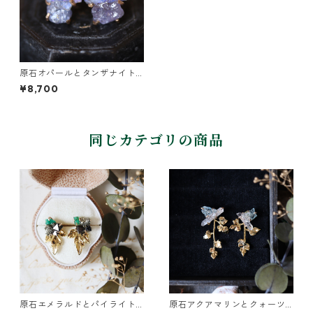
原石オパールとタンザナイト
のピアス
¥8,700
同じカテゴリの商品
原石エメラルドとパイライト
原石アクアマリンとクォーツ