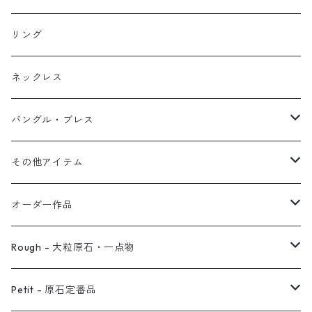
イヤリング
リング
フック・ぶら下がり
原石イヤーカフ
リング
ブレス
フープ
植物イヤーカフ
ネックレス
オブジェ
ぶら下がりイヤーカフ
バングル・ブレス
イヤーカフ
2連イヤーカフ
ブレスレット
その他アイテム
イヤリング対応
バングル
ブローチ
オーダー作品
ノンホールピアス
ヘアアクセサリー
リング
Rough - 大粒原石・一点物
オーダー用ページ
ネックレス
ピアス
Petit - 原石定番品