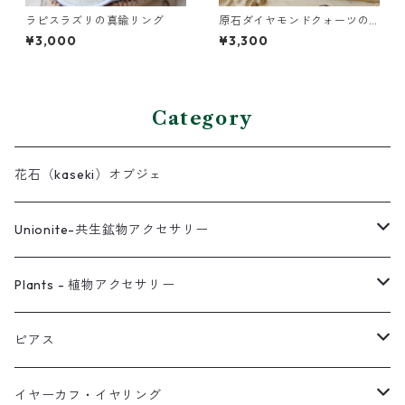
ラピスラズリの真鍮リング
原石ダイヤモンドクォーツの
小枝ネックレス
¥3,000
¥3,300
Category
花石（kaseki）オブジェ
Unionite-共生鉱物アクセサリー
ピアス
Plants - 植物アクセサリー
ネックレス
ピアス
ピアス
イヤーカフ
ネックレス
スタッド・一粒
イヤーカフ・イヤリング