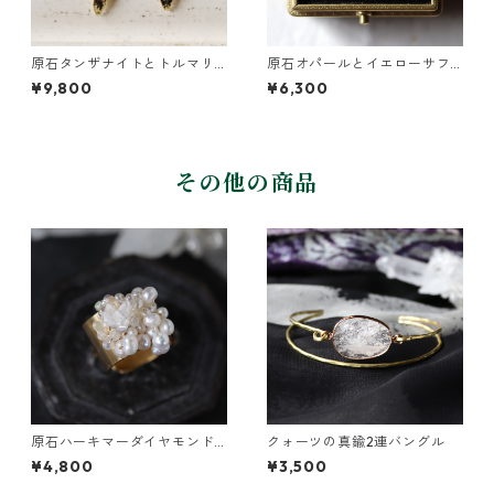
原石タンザナイトとトルマリ
原石オパールとイエローサフ
ンとクレマチスの葉ピアス
ァイアのプチピアス
¥9,800
¥6,300
その他の商品
原石ハーキマーダイヤモンド
クォーツの真鍮2連バングル
と鉱物結晶の真鍮幅広イヤー
¥4,800
¥3,500
カフ