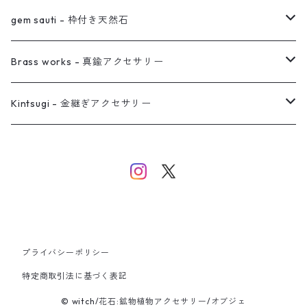
真鍮イヤーカフ
ピアス
リング
ピアス
gem sauti - 枠付き天然石
イヤーカフ
ネックレス
リング
ピアス
Brass works - 真鍮アクセサリー
バングル
イヤーカフ
ネックレス
ネックレス
リング
Kintsugi - 金継ぎアクセサリー
イヤーカフ/イヤリング/ノンホールピアス
ブレスレット
ピアス
ピアス
イヤーカフ
ネックレス
ネックレス
イヤーカフ
プライバシーポリシー
バングル
特定商取引法に基づく表記
© witch/花石:鉱物植物アクセサリー/オブジェ