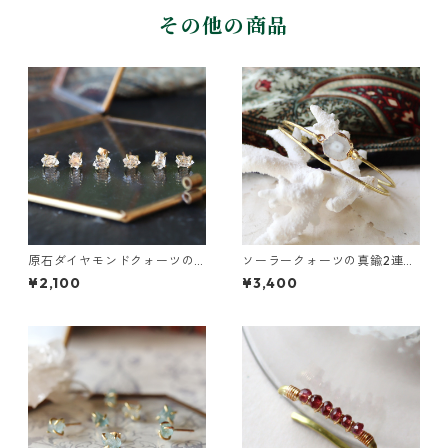
その他の商品
原石ダイヤモンドクォーツの
ソーラークォーツの真鍮2連バ
プチピアス（一粒/片方）
ングル
¥2,100
¥3,400