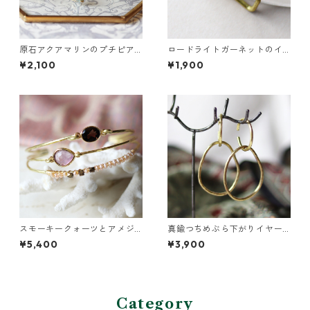
原石アクアマリンのプチピア
ロードライトガーネットのイ
ス（一粒/片方）
ヤーカフ（インダストリアル
¥2,100
¥1,900
風）
スモーキークォーツとアメジ
真鍮つちめぶら下がりイヤー
ストの真鍮3連バングル
カフ
¥5,400
¥3,900
Category