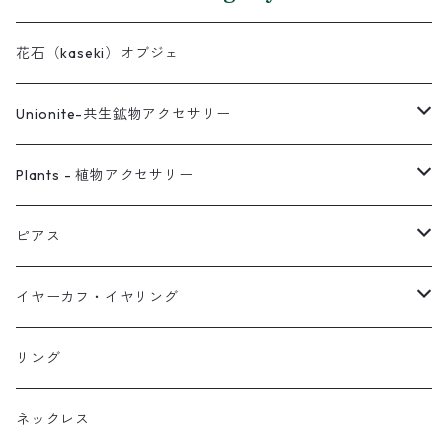
花石（kaseki）オブジェ
Unionite-共生鉱物アクセサリー
ピアス
Plants - 植物アクセサリー
ネックレス
ピアス
ピアス
イヤーカフ
ネックレス
スタッド・一粒
イヤーカフ・イヤリング
イヤリング
リング
フック・ぶら下がり
原石イヤーカフ
リング
ブレス
フープ
植物イヤーカフ
ネックレス