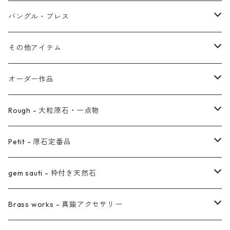
オブジェ
ぶら下がりイヤーカフ
バングル・ブレス
イヤーカフ
2連イヤーカフ
ブレスレット
その他アイテム
イヤリング対応
バングル
ブローチ
オーダー作品
ノンホールピアス
ヘアアクセサリー
リング
Rough - 大粒原石・一点物
オーダー用ページ
ネックレス
ピアス
Petit - 原石定番品
真鍮イヤーカフ
ピアス
リング
ピアス
gem sauti - 枠付き天然石
イヤーカフ
ネックレス
リング
ピアス
Brass works - 真鍮アクセサリー