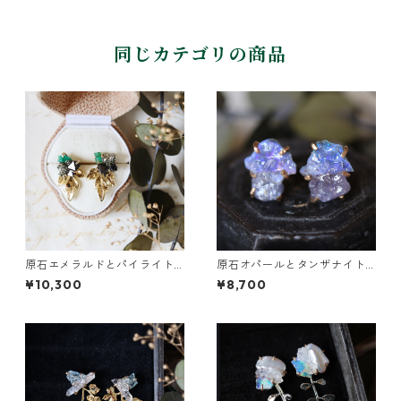
同じカテゴリの商品
原石エメラルドとパイライト
原石オパールとタンザナイト
とクレマチスの葉ピアス
のピアス
¥10,300
¥8,700