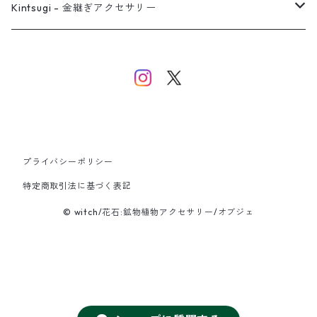
バングル
イヤーカフ
ネックレス
ネックレス
リング
Kintsugi - 金継ぎアクセサリー
イヤーカフ/イヤリング/ノンホールピアス
ブレスレット
ピアス
ピアス
イヤーカフ
ネックレス
ネックレス
イヤーカフ
プライバシーポリシー
バングル
特定商取引法に基づく表記
© witch/花石:鉱物植物アクセサリー/オブジェ
ブレスレット