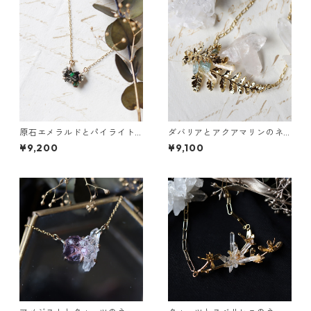
原石エメラルドとパイライト
ダバリアとアクアマリンのネ
のネックレス
ックレス
¥9,200
¥9,100