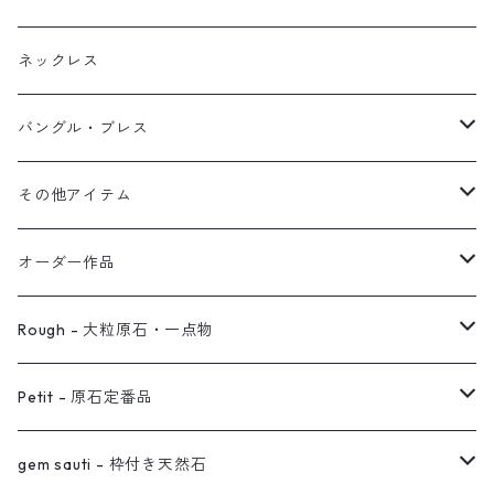
ブレス
フープ
植物イヤーカフ
ネックレス
オブジェ
ぶら下がりイヤーカフ
バングル・ブレス
イヤーカフ
2連イヤーカフ
ブレスレット
その他アイテム
イヤリング対応
バングル
ブローチ
オーダー作品
ノンホールピアス
ヘアアクセサリー
リング
Rough - 大粒原石・一点物
オーダー用ページ
ネックレス
ピアス
Petit - 原石定番品
真鍮イヤーカフ
ピアス
リング
ピアス
gem sauti - 枠付き天然石