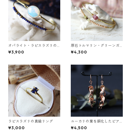
オパライト・ラピスラズリの2
原石トルマリン・グリーンガ
連バングル
ーネットの2連バングル
¥3,900
¥4,300
ラピスラズリの真鍮リング
ユーカリの葉を銅化したピア
ス
¥3,000
¥4,500