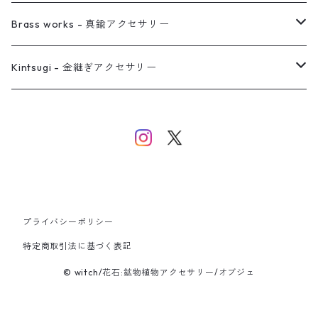
イヤーカフ
ネックレス
リング
ピアス
Brass works - 真鍮アクセサリー
バングル
イヤーカフ
ネックレス
ネックレス
リング
Kintsugi - 金継ぎアクセサリー
イヤーカフ/イヤリング/ノンホールピアス
ブレスレット
ピアス
ピアス
イヤーカフ
ネックレス
ネックレス
イヤーカフ
プライバシーポリシー
バングル
特定商取引法に基づく表記
© witch/花石:鉱物植物アクセサリー/オブジェ
ブレスレット