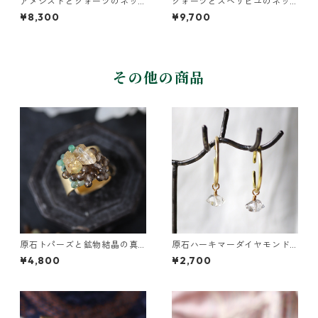
アメジストとクォーツのネッ
クォーツとスベリヒユのネッ
クレス
クレス
¥8,300
¥9,700
その他の商品
原石トパーズと鉱物結晶の真
原石ハーキマーダイヤモンド
鍮幅広イヤーカフ
のぶら下がりイヤーカフ
¥4,800
¥2,700