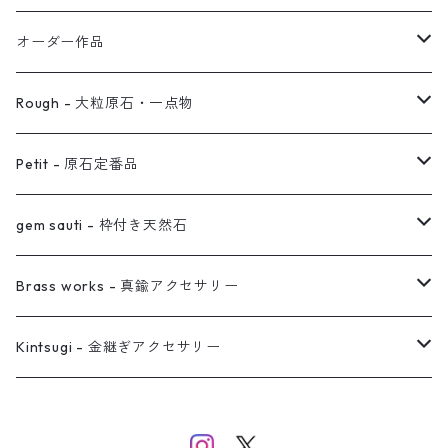
イヤリング対応
バングル
ブローチ
オーダー作品
ノンホールピアス
ヘアアクセサリー
リング
Rough - 大粒原石・一点物
オーダー用ページ
ネックレス
ピアス
Petit - 原石定番品
真鍮イヤーカフ
ピアス
リング
ピアス
gem sauti - 枠付き天然石
イヤーカフ
ネックレス
リング
ピアス
Brass works - 真鍮アクセサリー
バングル
イヤーカフ
ネックレス
ネックレス
リング
Kintsugi - 金継ぎアクセサリー
イヤーカフ/イヤリング/ノンホールピアス
ブレスレット
ピアス
ピアス