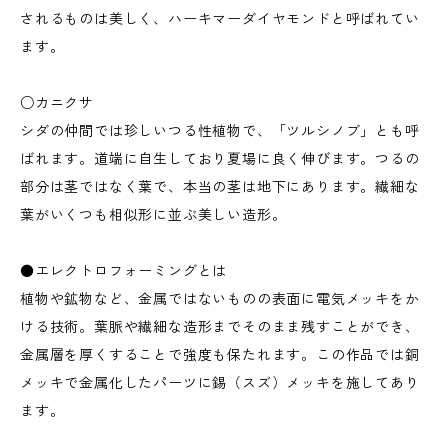
されるものは美しく、ハーキマーダイヤモンドと呼ばれてい
ます。
○カニクサ
シダの仲間では珍しいつる性植物で、「ツルシノブ」とも呼
ばれます。道端に自生しており夏場に良く伸びます。つるの
部分は茎ではなく葉で、本当の茎は地下にあります。繊細な
葉がいくつも相似形に並ぶ美しい造形。
●エレクトロフォーミングとは
植物や鉱物など、金属ではないものの表面に電気メッキをか
ける技術。葉脈や繊細な造形までそのまま残すことができ、
金属層を厚くすることで強度も保たれます。この作品では銅
メッキで金属化したパーツに錫（スズ）メッキを施してあり
ます。