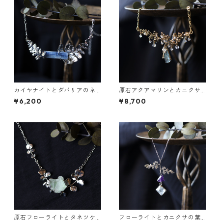
カイヤナイトとダバリアのネ
原石アクアマリンとカニクサ
ックレス
の葉の雫ネックレス
¥6,200
¥8,700
原石フローライトとタネツケ
フローライトとカニクサの葉