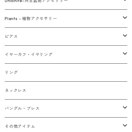
Unionite-共生鉱物アクセサリー
ピアス
Plants - 植物アクセサリー
ネックレス
ピアス
ピアス
イヤーカフ
ネックレス
スタッド・一粒
イヤーカフ・イヤリング
イヤリング
リング
フック・ぶら下がり
原石イヤーカフ
リング
ブレス
フープ
植物イヤーカフ
ネックレス
オブジェ
ぶら下がりイヤーカフ
バングル・ブレス
イヤーカフ
2連イヤーカフ
ブレスレット
その他アイテム