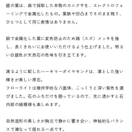
銀の葉は、庭で採取した本物のカニクサを、エレクトロフォ
ーミングで金属化したもの。葉脈や凹凸までそのまま残り、
ひとつとして同じ表情はありません。
銅で金属化した葉に変色防止のため錫（スズ）メッキを施
し、長くきれいにお使いいただけるよう仕上げました。明る
い白銀色が天然石の色味を引き立てます。
滴るように配したハーキマーダイヤモンドは、凛とした強い
輝きが美しい原石。
フローライトは幾何学的な八面体、こっくりと深い紫色を選
びました。石のふちだけを囲っているので、光に透かすと石
内部の縞模様も楽しめます。
自然造形の美しさが胸元で静かに響き合い、神秘的なバラン
スで連なって揺れる一点です。