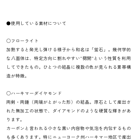
●使用している素材について
○フローライト
加熱すると発光し弾ける様子から和名は「蛍石」。幾何学的
な八面体は、特定方向に割れやすい”劈開”という性質を利用
してできたもの。ひとつの結晶に複数の色が見られる累帯構
造が特徴。
○ハーキマーダイヤモンド
両剣・両錘（両端がとがった形）の結晶。原石として産出さ
れた無加工の状態で、ダイアモンドのような硬質な輝きがあ
ります。
カーボンと言われる小さな黒い内容物や気泡を内包するもの
も多くあります。特にニューヨーク州ハーキマー地区で産出