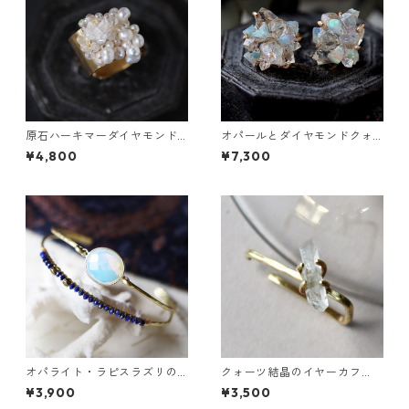
原石ハーキマーダイヤモンド
オパールとダイヤモンドクォ
と鉱物結晶の真鍮幅広イヤー
ーツのピアス
¥4,800
¥7,300
カフ
オパライト・ラピスラズリの2
クォーツ結晶のイヤーカフ
連バングル
（インダストリアル風）
¥3,900
¥3,500