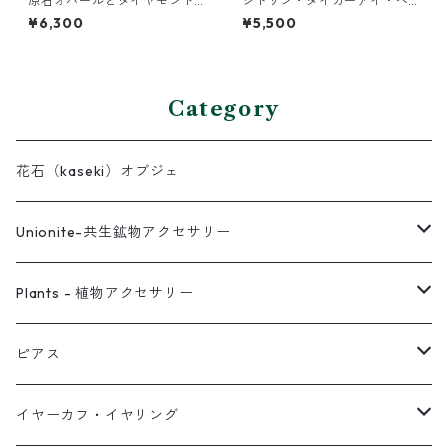
原石オパールとダイヤモンド
シトリン・タイガーアイ・ペ
クォーツのプチピアス
リドットの3連バングル
¥6,300
¥5,500
Category
花石（kaseki）オブジェ
Unionite-共生鉱物アクセサリー
ピアス
Plants - 植物アクセサリー
ネックレス
ピアス
ピアス
イヤーカフ
ネックレス
スタッド・一粒
イヤーカフ・イヤリング