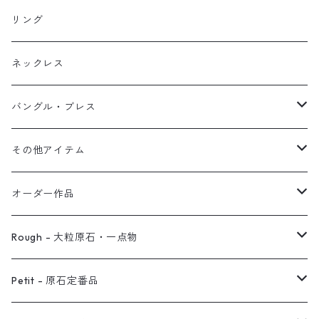
イヤリング
リング
フック・ぶら下がり
原石イヤーカフ
リング
ブレス
フープ
植物イヤーカフ
ネックレス
オブジェ
ぶら下がりイヤーカフ
バングル・ブレス
イヤーカフ
2連イヤーカフ
ブレスレット
その他アイテム
イヤリング対応
バングル
ブローチ
オーダー作品
ノンホールピアス
ヘアアクセサリー
リング
Rough - 大粒原石・一点物
オーダー用ページ
ネックレス
ピアス
Petit - 原石定番品