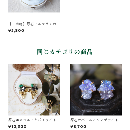
【一点物】原石トルマリンの
ピアス
¥3,800
同じカテゴリの商品
原石エメラルドとパイライト
原石オパールとタンザナイト
とクレマチスの葉ピアス
のピアス
¥10,300
¥8,700