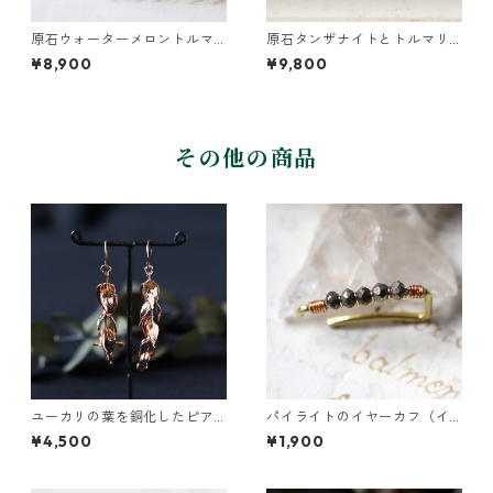
原石ウォーターメロントルマ
原石タンザナイトとトルマリ
リンとパールのピアス
ンとクレマチスの葉ピアス
¥8,900
¥9,800
その他の商品
ユーカリの葉を銅化したピア
パイライトのイヤーカフ（イ
ス
ンダストリアル風）
¥4,500
¥1,900