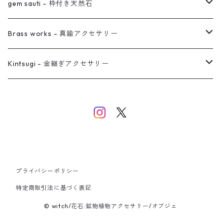
真鍮イヤーカフ
ピアス
リング
ピアス
gem sauti - 枠付き天然石
イヤーカフ
ネックレス
リング
ピアス
Brass works - 真鍮アクセサリー
バングル
イヤーカフ
ネックレス
ネックレス
リング
Kintsugi - 金継ぎアクセサリー
イヤーカフ/イヤリング/ノンホールピアス
ブレスレット
ピアス
ピアス
イヤーカフ
ネックレス
ネックレス
イヤーカフ
プライバシーポリシー
バングル
特定商取引法に基づく表記
© witch/花石:鉱物植物アクセサリー/オブジェ
ブレスレット