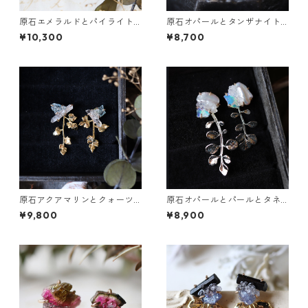
原石エメラルドとパイライト
原石オパールとタンザナイト
とクレマチスの葉ピアス
のピアス
¥10,300
¥8,700
原石アクアマリンとクォーツ
原石オパールとパールとタネ
とカニクサの葉ピアス
ツケバナの葉ピアス
¥9,800
¥8,900