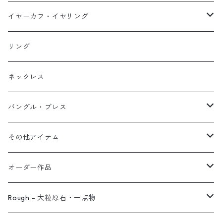
イヤーカフ
ネックレス
スタッド・一粒
イヤーカフ・イヤリング
イヤリング
リング
フック・ぶら下がり
原石イヤーカフ
リング
ブレス
フープ
植物イヤーカフ
ネックレス
オブジェ
ぶら下がりイヤーカフ
バングル・ブレス
イヤーカフ
2連イヤーカフ
ブレスレット
その他アイテム
イヤリング対応
バングル
ブローチ
オーダー作品
ノンホールピアス
ヘアアクセサリー
リング
Rough - 大粒原石・一点物