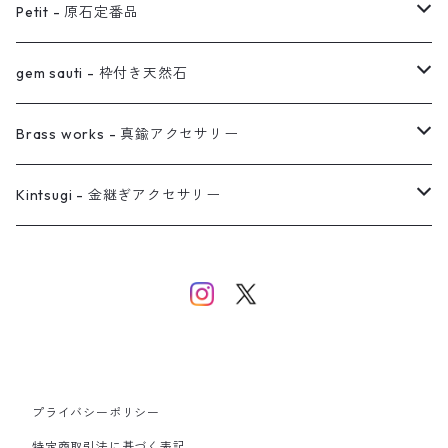
オーダー用ページ
ネックレス
ピアス
Petit - 原石定番品
真鍮イヤーカフ
ピアス
リング
ピアス
gem sauti - 枠付き天然石
イヤーカフ
ネックレス
リング
ピアス
Brass works - 真鍮アクセサリー
バングル
イヤーカフ
ネックレス
ネックレス
リング
Kintsugi - 金継ぎアクセサリー
イヤーカフ/イヤリング/ノンホールピアス
ブレスレット
ピアス
ピアス
イヤーカフ
ネックレス
ネックレス
イヤーカフ
プライバシーポリシー
バングル
特定商取引法に基づく表記