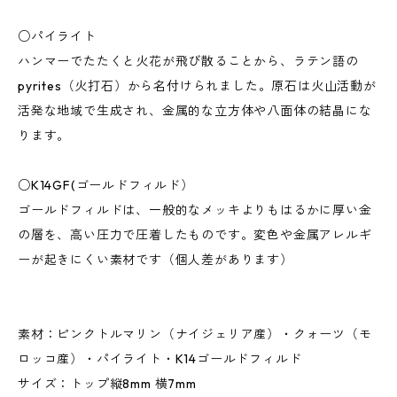
○パイライト
ハンマーでたたくと火花が飛び散ることから、ラテン語の
pyrites（火打石）から名付けられました。原石は火山活動が
活発な地域で生成され、金属的な立方体や八面体の結晶にな
ります。
○K14GF(ゴールドフィルド）
ゴールドフィルドは、一般的なメッキよりもはるかに厚い金
の層を、高い圧力で圧着したものです。変色や金属アレルギ
ーが起きにくい素材です（個人差があります）
素材：ピンクトルマリン（ナイジェリア産）・クォーツ（モ
ロッコ産）・パイライト・K14ゴールドフィルド
サイズ：トップ縦8mm 横7mm