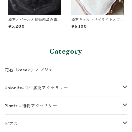
原石オパールと鉱物結晶の真
原石キャルコパイライトとフ
鍮幅広イヤーカフ
ローライトのプチピアス
¥5,200
¥6,100
Category
花石（kaseki）オブジェ
Unionite-共生鉱物アクセサリー
ピアス
Plants - 植物アクセサリー
ネックレス
ピアス
ピアス