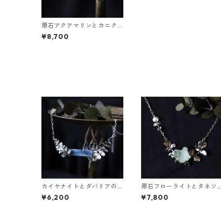
原石アクアマリンとカニク
サの葉の雫ネックレス
¥8,700
カイヤナイトとダバリアの
原石フローライトとタネツ
ネックレス
ケバナのネックレス
¥6,200
¥7,800