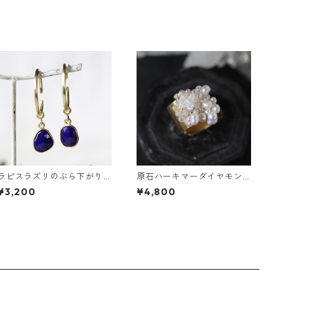
ラピスラズリのぶら下がり
原石ハーキマーダイヤモン
真鍮イヤーカフ
ドと鉱物結晶の真鍮幅広イ
¥3,200
¥4,800
ヤーカフ