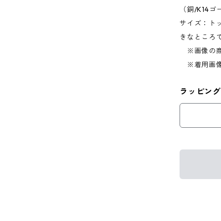
（銅/K14
サイズ：トップ
きなところ
※画像の商
※着用画像
ラッピング