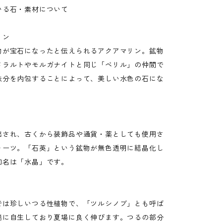
いる石・素材について
リン
物が宝石になったと伝えられるアクアマリン。鉱物
メラルトやモルガナイトと同じ「ベリル」の仲間で
鉄分を内包することによって、美しい水色の石にな
出され、古くから装飾品や通貨・薬としても使用さ
ォーツ。「石英」という鉱物が無色透明に結晶化し
和名は「水晶」です。
では珍しいつる性植物で、「ツルシノブ」とも呼ば
端に自生しており夏場に良く伸びます。つるの部分