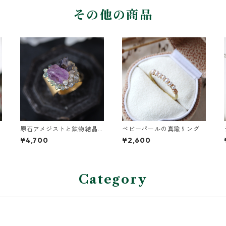
その他の商品
原石アメジストと鉱物結晶
ベビーパールの真鍮リング
の真鍮幅広イヤーカフ
¥4,700
¥2,600
Category