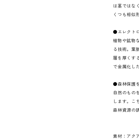
は茎ではな
くつも相似
●エレクト
植物や鉱物
る技術。葉
層を厚くす
で金属化し
●森林保護
自然のもの
します。こ
森林資源の
素材：アク