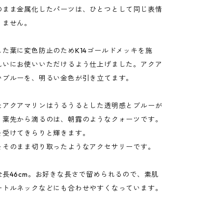
のまま金属化したパーツは、ひとつとして同じ表情
りません。
した葉に変色防止のためK14ゴールドメッキを施
れいにお使いいただけるよう仕上げました。アクア
いブルーを、明るい金色が引き立てます。
たアクアマリンはうるうるとした透明感とブルーが
。葉先から滴るのは、朝露のようなクォーツです。
を受けてきらりと輝きます。
をそのまま切り取ったようなアクセサリーです。
全長46cm。お好きな長さで留められるので、素肌
ートルネックなどにも合わせやすくなっています。