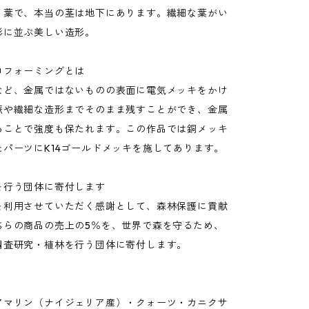
く葉で、本当の茎は地下にあります。繊細な葉がい
形に並ぶ美しい造形。
ロフォーミングとは
など、金属ではないものの表面に電気メッキをかけ
脈や繊細な造形までそのまま残すことができ、金属
ることで強度も保たれます。この作品では銅メッキ
たパーツにK14ゴールドメッキを施してあります。
を行う団体に寄付します
を利用させていただく感謝として、森林保護に貢献
ちらの商品の売上の5％を、世界で森を守るため、
調査研究・植林を行う団体に寄付します。
アマリン（ナイジェリア産）・クォーツ・カニクサ