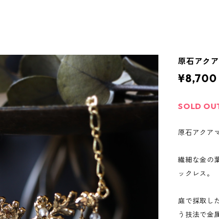
原石アク
¥8,700
SOLD OU
原石アクアマ
繊細な金の
ックレス。
庭で採取し
う技法で金