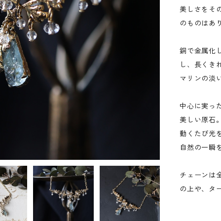
美しさをそ
のものはあ
銅で金属化
し、長くき
マリンの淡
中心に実っ
美しい原石
動くたび光
自然の一瞬
チェーンは
の上や、タ