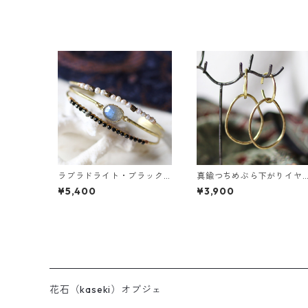
ラブラドライト・ブラック
真鍮つちめぶら下がりイヤ
スピネル・パールの3連バン
ーカフ
¥5,400
¥3,900
グル
花石（kaseki）オブジェ