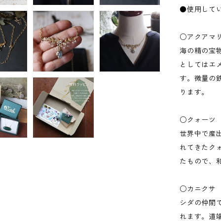
●使用して
○アクアマ
海の精の宝
としてはエ
す。微量の
ります。
○クォーツ
世界中で産
れてきたク
たもので、
○カニクサ
シダの仲間
れます。道