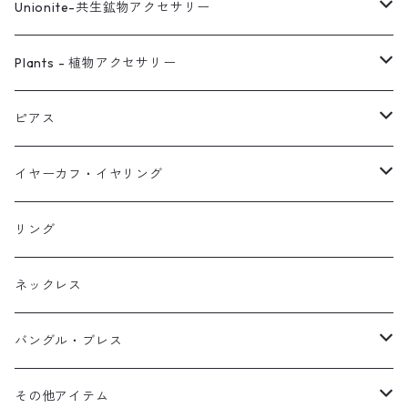
Unionite-共生鉱物アクセサリー
ピアス
Plants - 植物アクセサリー
ネックレス
ピアス
ピアス
イヤーカフ
ネックレス
スタッド・一粒
イヤーカフ・イヤリング
イヤリング
リング
フック・ぶら下がり
原石イヤーカフ
リング
ブレス
フープ
植物イヤーカフ
ネックレス
オブジェ
ぶら下がりイヤーカフ
バングル・ブレス
イヤーカフ
2連イヤーカフ
ブレスレット
その他アイテム