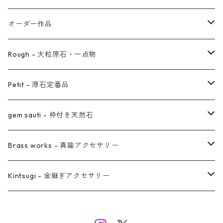
イヤリング対応
バングル
ブローチ
オーダー作品
ノンホールピアス
ヘアアクセサリー
リング
Rough - 大粒原石・一点物
オーダー用ページ
ネックレス
ピアス
Petit - 原石定番品
真鍮イヤーカフ
ピアス
リング
ピアス
gem sauti - 枠付き天然石
イヤーカフ
ネックレス
リング
ピアス
Brass works - 真鍮アクセサリー
バングル
イヤーカフ
ネックレス
ネックレス
リング
Kintsugi - 金継ぎアクセサリー
イヤーカフ/イヤリング/ノンホールピアス
ブレスレット
ピアス
ピアス