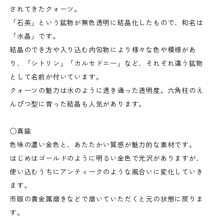
されてきたクォーツ。
「石英」という鉱物が無色透明に結晶化したもので、和名は
「水晶」です。
結晶のでき方や入り込む内包物により様々な色や模様があ
り、「シトリン」「カルセドニー」など、それぞれ違う鉱物
として名前が付いています。
クォーツの魅力は水のように透き通った透明度。六角柱のえ
んぴつ型に育った結晶も人気があります。
○真鍮
色味の濃い金色と、あたたかい質感が魅力的な素材です。
はじめはゴールドのように明るい金色で光沢がありますが、
使い込むうちにアンティークのような風合いに変化していき
ます。
市販の貴金属磨きなどで磨いていただくと元の状態に戻りま
す。