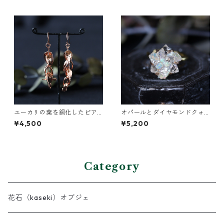
ユーカリの葉を銅化したピア
オパールとダイヤモンドクォ
ス
ーツのイヤーカフ
¥4,500
¥5,200
Category
花石（kaseki）オブジェ