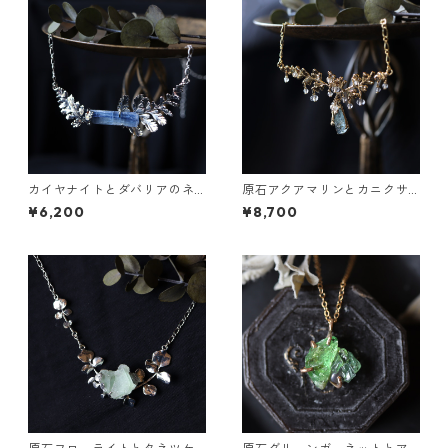
カイヤナイトとダバリアのネ
原石アクアマリンとカニクサ
ックレス
の葉の雫ネックレス
¥6,200
¥8,700