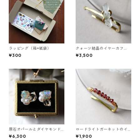
ラッピング（箱+紙袋）
クォーツ結晶のイヤーカフ
（インダストリアル風）
¥300
¥3,500
原石オパールとダイヤモンド
ロードライトガーネットのイ
クォーツのプチピアス
ヤーカフ（インダストリアル
¥6,300
¥1,900
風）