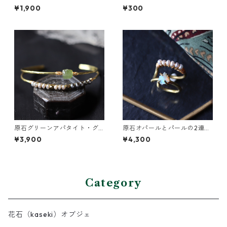
ヤーカフ（インダストリアル
¥1,900
¥300
風）
原石グリーンアパタイト・グ
原石オパールとパールの2連イ
レーパールの2連バングル
ヤーカフ
¥3,900
¥4,300
Category
花石（kaseki）オブジェ