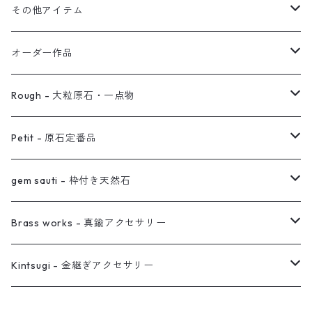
イヤーカフ
2連イヤーカフ
ブレスレット
その他アイテム
イヤリング対応
バングル
ブローチ
オーダー作品
ノンホールピアス
ヘアアクセサリー
リング
Rough - 大粒原石・一点物
オーダー用ページ
ネックレス
ピアス
Petit - 原石定番品
真鍮イヤーカフ
ピアス
リング
ピアス
gem sauti - 枠付き天然石
イヤーカフ
ネックレス
リング
ピアス
Brass works - 真鍮アクセサリー
バングル
イヤーカフ
ネックレス
ネックレス
リング
Kintsugi - 金継ぎアクセサリー
イヤーカフ/イヤリング/ノンホールピアス
ブレスレット
ピアス
ピアス