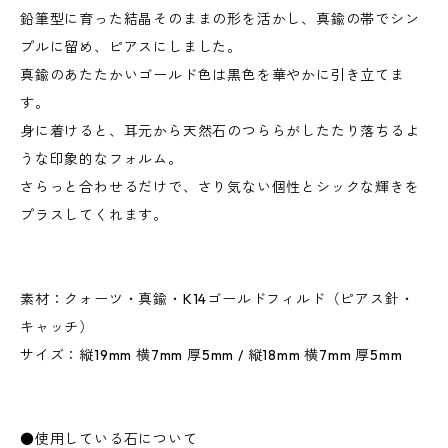
鉛筆型に育った結晶そのままの形を活かし、真鍮の帯でシン
プルに留め、ピアスにしました。
真鍮のあたたかいゴールド色は黒色を華やかに引き立てま
す。
身に着けると、耳元から天然石のつららがしたたり落ちるよ
うな印象的なフォルム。
さらっと合わせるだけで、さり気ない個性とシックな輝きを
プラスしてくれます。
素材：クォーツ・真鍮・K14ゴールドフィルド（ピアス針・
キャッチ）
サイズ：縦19mm 横7mm 厚5mm / 縦18mm 横7mm 厚5mm
●使用している石について