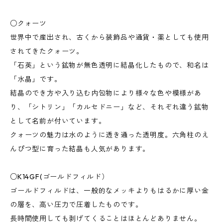
○クォーツ
世界中で産出され、古くから装飾品や通貨・薬としても使用
されてきたクォーツ。
「石英」という鉱物が無色透明に結晶化したもので、和名は
「水晶」です。
結晶のでき方や入り込む内包物により様々な色や模様があ
り、「シトリン」「カルセドニー」など、それぞれ違う鉱物
として名前が付いています。
クォーツの魅力は水のように透き通った透明度。六角柱のえ
んぴつ型に育った結晶も人気があります。
○K14GF(ゴールドフィルド）
ゴールドフィルドは、一般的なメッキよりもはるかに厚い金
の層を、高い圧力で圧着したものです。
長時間使用しても剥げてくることはほとんどありません。