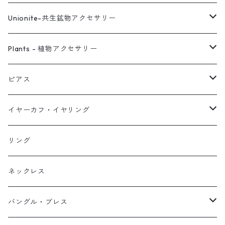
Unionite-共生鉱物アクセサリー
ピアス
Plants - 植物アクセサリー
ネックレス
ピアス
ピアス
イヤーカフ
ネックレス
スタッド・一粒
イヤーカフ・イヤリング
イヤリング
リング
フック・ぶら下がり
原石イヤーカフ
リング
ブレス
フープ
植物イヤーカフ
ネックレス
オブジェ
ぶら下がりイヤーカフ
バングル・ブレス