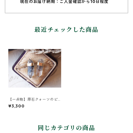
現在のお届け納期：ご入金確認から10日程度
最近チェックした商品
【一点物】原石クォーツのピ
アス
¥3,300
同じカテゴリの商品