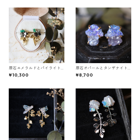
原石エメラルドとパイライト
原石オパールとタンザナイト
とクレマチスの葉ピアス
のピアス
¥10,300
¥8,700