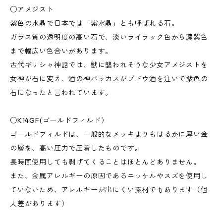
○アメジスト
紫色の水晶で日本では「紫水晶」とも呼ばれる石。
ガラス質の透明度の高い石で、淡いライラック色から濃紫色
まで幅広い色合いがあります。
古代ギリシャ神話では、獣に襲われそうな少女アメジストを
女神が石に変え、酒の神バッカスがブドウ酒を注いで紫色の
石になったと言われています。
○K14GF(ゴールドフィルド）
ゴールドフィルドは、一般的なメッキよりもはるかに厚い金
の層を、高い圧力で圧着したものです。
長時間使用しても剥げてくることはほとんどありません。
また、金属アレルギーの原因であるニッケルやスズを使用し
ていないため、アレルギーが出にくい素材でもあります（個
人差があります）