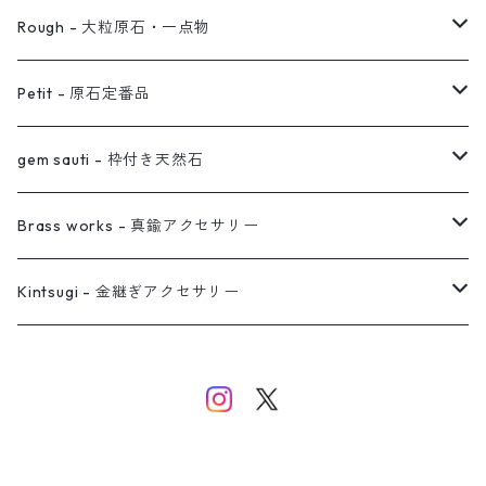
ノンホールピアス
ヘアアクセサリー
リング
Rough - 大粒原石・一点物
オーダー用ページ
ネックレス
ピアス
Petit - 原石定番品
真鍮イヤーカフ
ピアス
リング
ピアス
gem sauti - 枠付き天然石
イヤーカフ
ネックレス
リング
ピアス
Brass works - 真鍮アクセサリー
バングル
イヤーカフ
ネックレス
ネックレス
リング
Kintsugi - 金継ぎアクセサリー
イヤーカフ/イヤリング/ノンホールピアス
ブレスレット
ピアス
ピアス
イヤーカフ
ネックレス
ネックレス