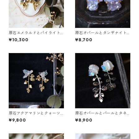
原石エメラルドとパイライト
原石オパールとタンザナイト
とクレマチスの葉ピアス
のピアス
¥10,300
¥8,700
原石アクアマリンとクォーツ
原石オパールとパールとタネ
とカニクサの葉ピアス
ツケバナの葉ピアス
¥9,800
¥8,900