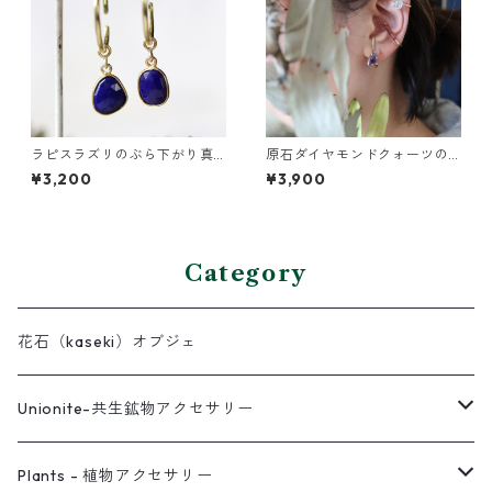
ラピスラズリのぶら下がり真
原石ダイヤモンドクォーツの
鍮イヤーカフ
イヤーカフ（インダストリア
¥3,200
¥3,900
ル風）
Category
花石（kaseki）オブジェ
Unionite-共生鉱物アクセサリー
ピアス
Plants - 植物アクセサリー