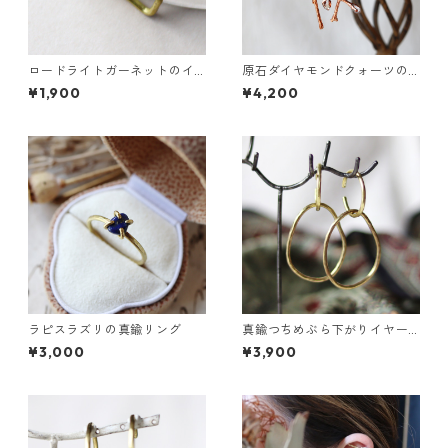
ロードライトガーネットのイ
原石ダイヤモンドクォーツの
ヤーカフ（インダストリアル
小枝ピアス
¥1,900
¥4,200
風）
ラピスラズリの真鍮リング
真鍮つちめぶら下がりイヤー
カフ
¥3,000
¥3,900