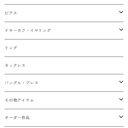
ネックレス
ピアス
ピアス
イヤーカフ
ネックレス
スタッド・一粒
イヤーカフ・イヤリング
イヤリング
リング
フック・ぶら下がり
原石イヤーカフ
リング
ブレス
フープ
植物イヤーカフ
ネックレス
オブジェ
ぶら下がりイヤーカフ
バングル・ブレス
イヤーカフ
2連イヤーカフ
ブレスレット
その他アイテム
イヤリング対応
バングル
ブローチ
オーダー作品