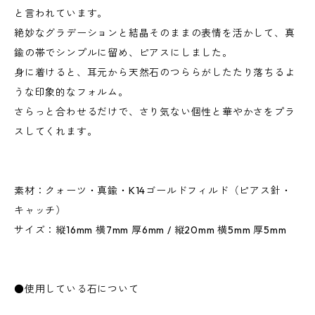
と言われています。
絶妙なグラデーションと結晶そのままの表情を活かして、真
鍮の帯でシンプルに留め、ピアスにしました。
身に着けると、耳元から天然石のつららがしたたり落ちるよ
うな印象的なフォルム。
さらっと合わせるだけで、さり気ない個性と華やかさをプラ
スしてくれます。
素材：クォーツ・真鍮・K14ゴールドフィルド（ピアス針・
キャッチ）
サイズ：縦16mm 横7mm 厚6mm / 縦20mm 横5mm 厚5mm
●使用している石について