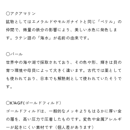
○アクアマリン
鉱物としてはエメラルドやモルガナイトと同じ「ベリル」の
仲間で、微量の鉄分の影響により、美しい水色に発色しま
す。ラテン語の「海水」が名前の由来です。
○パール
世界中の海や湖で採取されており、その色や形、輝きは貝の
育つ環境や母貝によって大きく違います。古代では薬として
も使われており、日本でも解熱剤として使われていたそうで
す。
○K14GF(ゴールドフィルド）
ゴールドフィルドは、一般的なメッキよりもはるかに厚い金
の層を、高い圧力で圧着したものです。変色や金属アレルギ
ーが起きにくい素材です（個人差があります）