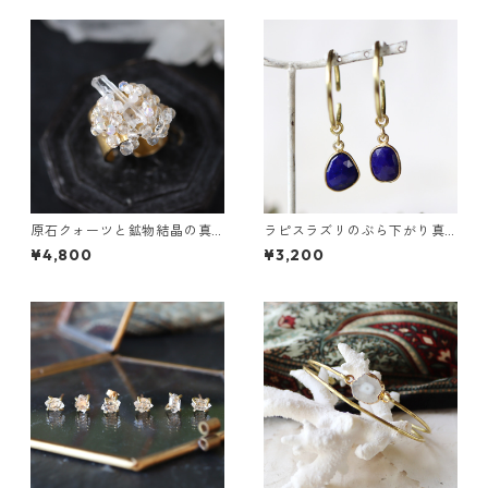
原石クォーツと鉱物結晶の真
ラピスラズリのぶら下がり真
鍮幅広イヤーカフ
鍮イヤーカフ
¥4,800
¥3,200