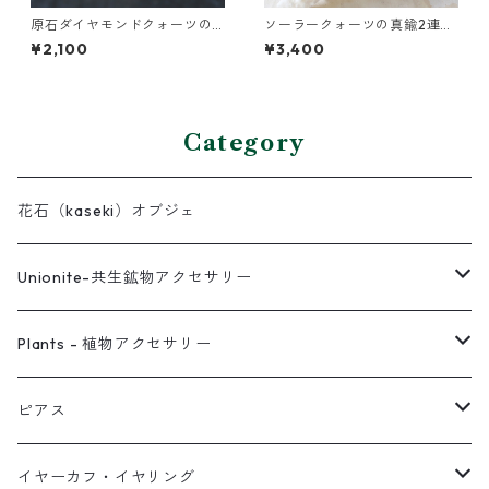
原石ダイヤモンドクォーツの
ソーラークォーツの真鍮2連バ
プチピアス（一粒/片方）
ングル
¥2,100
¥3,400
Category
花石（kaseki）オブジェ
Unionite-共生鉱物アクセサリー
ピアス
Plants - 植物アクセサリー
ネックレス
ピアス
ピアス
イヤーカフ
ネックレス
スタッド・一粒
イヤーカフ・イヤリング