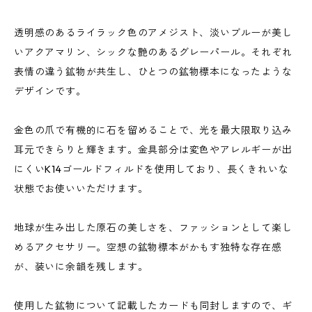
透明感のあるライラック色のアメジスト、淡いブルーが美し
いアクアマリン、シックな艶のあるグレーパール。それぞれ
表情の違う鉱物が共生し、ひとつの鉱物標本になったような
デザインです。
金色の爪で有機的に石を留めることで、光を最大限取り込み
耳元できらりと輝きます。金具部分は変色やアレルギーが出
にくいK14ゴールドフィルドを使用しており、長くきれいな
状態でお使いいただけます。
地球が生み出した原石の美しさを、ファッションとして楽し
めるアクセサリー。空想の鉱物標本がかもす独特な存在感
が、装いに余韻を残します。
使用した鉱物について記載したカードも同封しますので、ギ