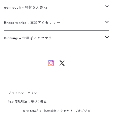
真鍮イヤーカフ
ピアス
リング
ピアス
gem sauti - 枠付き天然石
イヤーカフ
ネックレス
リング
ピアス
Brass works - 真鍮アクセサリー
バングル
イヤーカフ
ネックレス
ネックレス
リング
Kintsugi - 金継ぎアクセサリー
イヤーカフ/イヤリング/ノンホールピアス
ブレスレット
ピアス
ピアス
イヤーカフ
ネックレス
ネックレス
イヤーカフ
プライバシーポリシー
バングル
特定商取引法に基づく表記
© witch/花石:鉱物植物アクセサリー/オブジェ