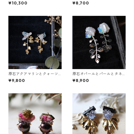
とクレマチスの葉ピアス
のピアス
¥10,300
¥8,700
原石アクアマリンとクォーツ
原石オパールとパールとタネ
とカニクサの葉ピアス
ツケバナの葉ピアス
¥9,800
¥8,900