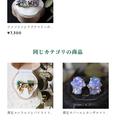
アメジストとアクアマリンの
ピアス
¥7,300
同じカテゴリの商品
原石エメラルドとパイライト
原石オパールとタンザナイト