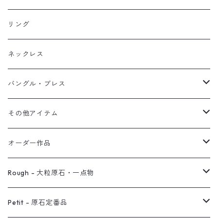
イヤリング
リング
フック・ぶら下がり
原石イヤーカフ
リング
ブレス
フープ
植物イヤーカフ
ネックレス
オブジェ
ぶら下がりイヤーカフ
バングル・ブレス
イヤーカフ
2連イヤーカフ
ブレスレット
その他アイテム
イヤリング対応
バングル
ブローチ
オーダー作品
ノンホールピアス
ヘアアクセサリー
リング
Rough - 大粒原石・一点物
オーダー用ページ
ネックレス
ピアス
Petit - 原石定番品