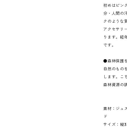
初めはピン
分・人間の
クのような
アクセサリ
ります。経
です。
●森林保護
自然のもの
します。こ
森林資源の
素材：ジュ
ド
サイズ：縦35