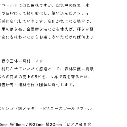
クゴールドに似た色味ですが、空気中の酸素・水
汗や皮脂にって経年変化し、使い込んだアンティー
質感に変化していきます。変化が気になる場合は、
ー用の磨き布、金属磨き液などを使えば、輝きが蘇
年変化も味わいながらお楽しみいただければ何より
を行う団体に寄付します
を利用させていただく感謝として、森林保護に貢献
ちらの商品の売上の5％を、世界で森を守るため、
調査研究・植林を行う団体に寄付します。
ズサンゴ（銅メッキ）・K14ローズゴールドフィル
mm 横18mm / 縦28mm 横20mm（ピアス金具含