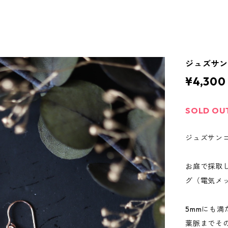
ジュズサ
¥4,300
SOLD OU
ジュズサンゴ
お庭で採取
グ（電気メ
5mmにも
葉脈までそ