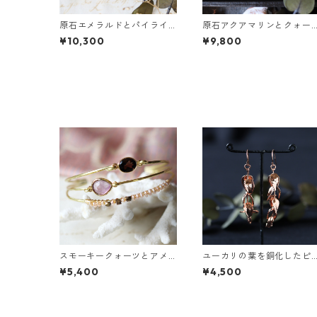
原石エメラルドとパイライ
原石アクアマリンとクォー
トとクレマチスの葉ピアス
ツとカニクサの葉ピアス
¥10,300
¥9,800
スモーキークォーツとアメ
ユーカリの葉を銅化したピ
ジストの真鍮3連バングル
アス
¥5,400
¥4,500