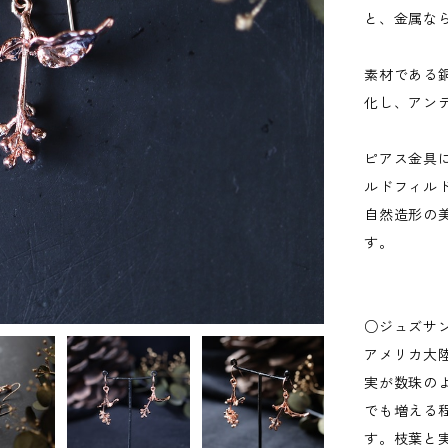
と、金属な
素材である
化し、アン
ピアス金具に
ルドフィル
自然造形の
す。
○ジュズサンゴ 
アメリカ大
実が数珠の
でも増える
す。枝葉と