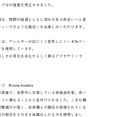
らではの強度を両立させました。
銅は、時間の経過とともに深みのある色合いへと変
ティークのような風合いをお楽しみいただけます。
は、アレルギーが出にくく変色しにくい K14ゴー
ドを使用しています。
美しさが耳元をあなたらしく飾るアクセサリーで
Rivina humilis
陸原産で、世界中に生育している常緑多年草。赤い
ように連なることから名付けられました。こぼれ種
程繁殖力が強く、在来種との競合が危惧されていま
実の部分をそのまま金属化したものを使用しまし