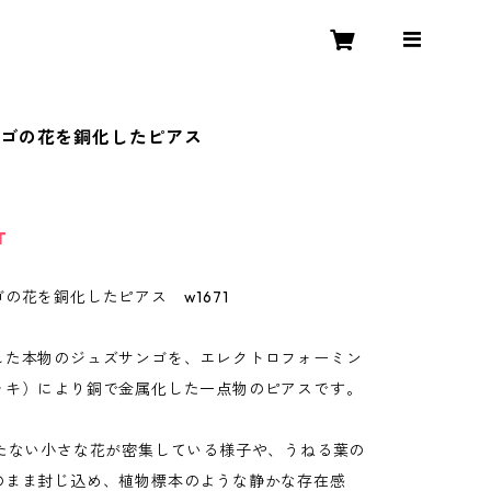
ンゴの花を銅化したピアス
T
の花を銅化したピアス w1671
した本物のジュズサンゴを、エレクトロフォーミン
ッキ）により銅で金属化した一点物のピアスです。
満たない小さな花が密集している様子や、うねる葉の
のまま封じ込め、植物標本のような静かな存在感