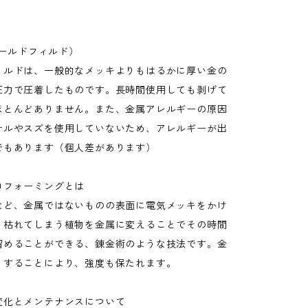
(ゴールドフィルド）
ィルドは、一般的なメッキよりもはるかに厚い金の
圧力で圧着したものです。長時間使用しても剥げて
ほとんどありません。また、金属アレルギーの原因
ケルやスズを使用していないため、アレルギーが出
でもあります（個人差があります）
ロフォーミングとは
など、金属ではないものの表面に電気メッキをかけ
く枯れてしまう植物を金属に変えることでその時間
留めることができる、錬金術のような技法です。金
くすることにより、強度も保たれます。
変化とメンテナンスについて