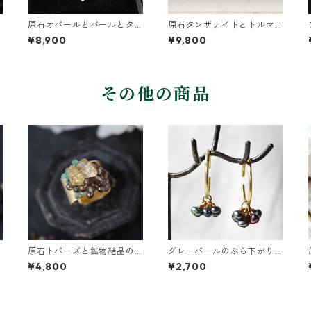
原石オパールとパールとタ
原石タンザナイトとトルマ
ネツケバナの葉ピアス
リンとクレマチスの葉ピア
¥8,900
¥9,800
ス
その他の商品
原石トパーズと鉱物結晶の
グレーパールのぶら下がり
真鍮幅広イヤーカフ
イヤーカフ
¥4,800
¥2,700