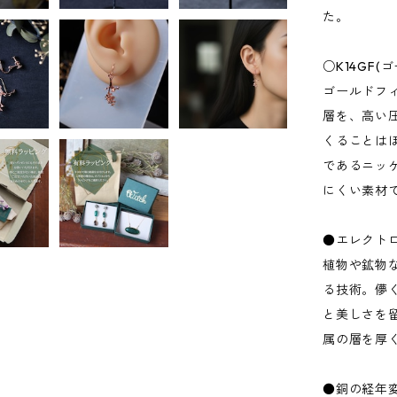
た。
○K14GF
ゴールドフ
層を、高い
くることは
であるニッ
にくい素材
●エレクト
植物や鉱物
る技術。儚
と美しさを
属の層を厚
●銅の経年