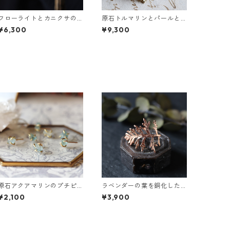
フローライトとカニクサの
原石トルマリンとパールと
葉ピアス
ラベンダーの葉ピアス
¥6,300
¥9,300
原石アクアマリンのプチピ
ラベンダーの葉を銅化した
アス（一粒/片方）
イヤーカフ
¥2,100
¥3,900