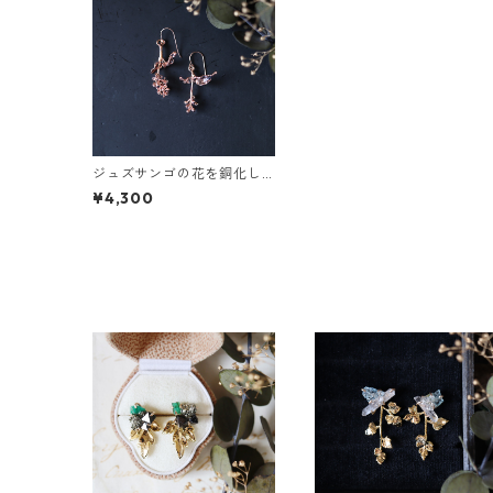
ジュズサンゴの花を銅化し
たピアス
¥4,300