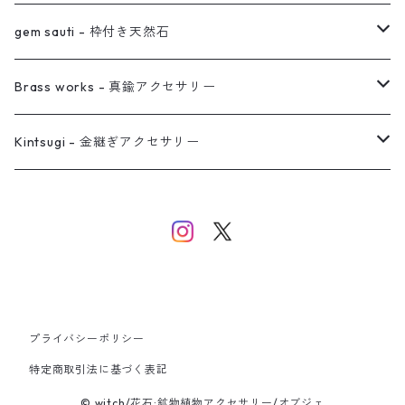
真鍮イヤーカフ
ピアス
リング
ピアス
gem sauti - 枠付き天然石
イヤーカフ
ネックレス
リング
ピアス
Brass works - 真鍮アクセサリー
バングル
イヤーカフ
ネックレス
ネックレス
リング
Kintsugi - 金継ぎアクセサリー
イヤーカフ/イヤリング/ノンホールピアス
ブレスレット
ピアス
ピアス
イヤーカフ
ネックレス
ネックレス
イヤーカフ
プライバシーポリシー
バングル
特定商取引法に基づく表記
© witch/花石:鉱物植物アクセサリー/オブジェ