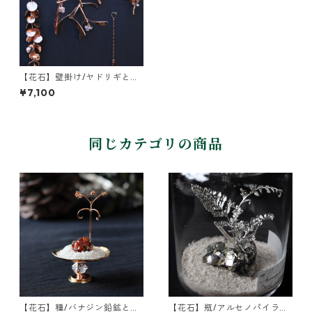
【花石】壁掛け/ヤドリギとク
ォーツ
¥7,100
同じカテゴリの商品
【花石】種/バナジン鉛鉱とフ
【花石】瓶/アルセノパイライ