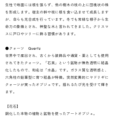
生性で地面には根を張らず、他の樹木の枝の上に団塊状の株
を形成します。宿主の幹や枝に根を食い込ませて成長します
が、自らも光合成を行っています。冬でも常緑な様子から生
命力の象徴とされ、神聖な木と言われてきました。クリスマ
スに戸口やツリーに飾る習慣があります。
●クォーツ Quartz
世界中で産出され、古くから装飾品や通貨・薬としても使用
されてきたクォーツ。「石英」という鉱物が無色透明に結晶
化したもので、和名は「水晶」です。ガラス質な透明感と、
六角柱の鉛筆型に育つ結晶が特徴。突然変異的にヤドリギに
クォーツが実ったオブジェです。揺れるたび光を受けて輝き
ます。
【花石】
銅化した本物の植物と鉱物を使ったアートオブジェ。