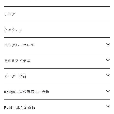
イヤリング
リング
フック・ぶら下がり
原石イヤーカフ
リング
ブレス
フープ
植物イヤーカフ
ネックレス
オブジェ
ぶら下がりイヤーカフ
バングル・ブレス
イヤーカフ
2連イヤーカフ
ブレスレット
その他アイテム
イヤリング対応
バングル
ブローチ
オーダー作品
ノンホールピアス
ヘアアクセサリー
リング
Rough - 大粒原石・一点物
オーダー用ページ
ネックレス
ピアス
Petit - 原石定番品