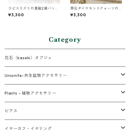
ラピスラズリの真鍮2連バング
原石ダイヤモンドクォーツの
ル
小枝ネックレス
¥3,300
¥3,300
Category
花石（kaseki）オブジェ
Unionite-共生鉱物アクセサリー
ピアス
Plants - 植物アクセサリー
ネックレス
ピアス
ピアス
イヤーカフ
ネックレス
スタッド・一粒
イヤーカフ・イヤリング