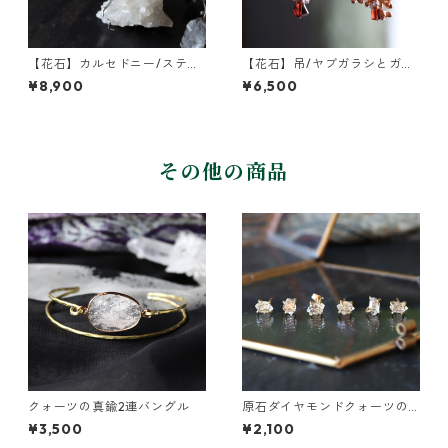
【花石】カルセドニー/スティ
【花石】吊/ヤブガラシとガー
ルバイトとヤエムグラ
ネット
¥8,900
¥6,500
その他の商品
クォーツの真鍮2連バングル
原石ダイヤモンドクォーツの
プチピアス（一粒/片方）
¥3,500
¥2,100