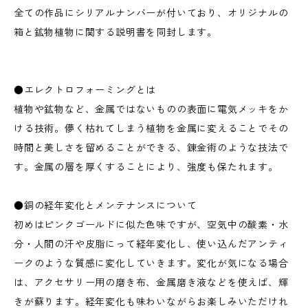
全ての作品にシリアルナンバーが付いており、オリジナルの
箱と鉱物植物に関する説明書を同封します。
●エレクトロフォーミングとは
植物や鉱物など、金属ではないものの表面に電気メッキをか
ける技術。儚く枯れてしまう植物を金属に変えることでその
時間と美しさを留めることができる、錬金術のような技法で
す。金属の層を厚くすることにより、強度も保たれます。
●銅の経年変化とメンテナンスについて
初めはピンクゴールドに似た色味ですが、空気中の酸素・水
分・人間の汗や皮脂にって経年変化し、使い込んだアンティ
ークのような質感に変化していきます。変化が気になる場合
は、アクセサリー用の磨き布、金属磨き液などを使えば、輝
きが蘇ります。経年変化も味わいながらお楽しみいただけれ