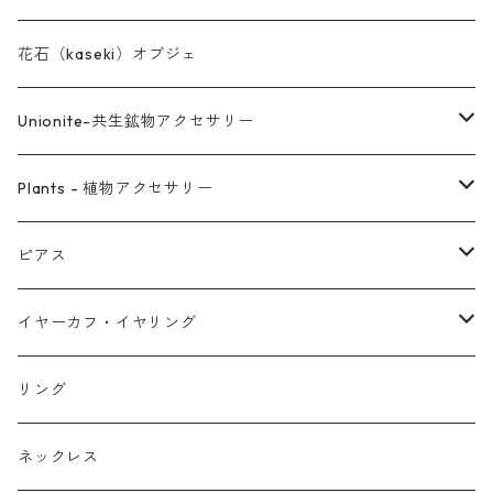
花石（kaseki）オブジェ
Unionite-共生鉱物アクセサリー
ピアス
Plants - 植物アクセサリー
ネックレス
ピアス
ピアス
イヤーカフ
ネックレス
スタッド・一粒
イヤーカフ・イヤリング
イヤリング
リング
フック・ぶら下がり
原石イヤーカフ
リング
ブレス
フープ
植物イヤーカフ
ネックレス