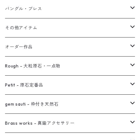
オブジェ
ぶら下がりイヤーカフ
バングル・ブレス
イヤーカフ
2連イヤーカフ
ブレスレット
その他アイテム
イヤリング対応
バングル
ブローチ
オーダー作品
ノンホールピアス
ヘアアクセサリー
リング
Rough - 大粒原石・一点物
オーダー用ページ
ネックレス
ピアス
Petit - 原石定番品
真鍮イヤーカフ
ピアス
リング
ピアス
gem sauti - 枠付き天然石
イヤーカフ
ネックレス
リング
ピアス
Brass works - 真鍮アクセサリー