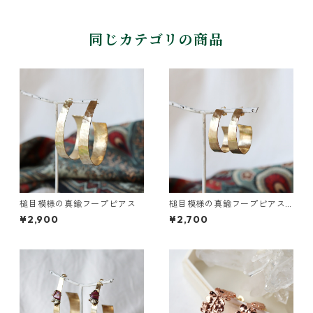
同じカテゴリの商品
槌目模様の真鍮フープピアス
槌目模様の真鍮フープピアス
（S)
¥2,900
¥2,700