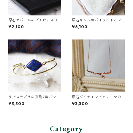
原石オパールのプチピアス（1
原石キャルコパイライトとフ
粒/片方）
ローライトのプチピアス
¥2,100
¥6,100
ラピスラズリの真鍮2連バング
原石ダイヤモンドクォーツの
ル
小枝ネックレス
¥3,300
¥3,300
Category