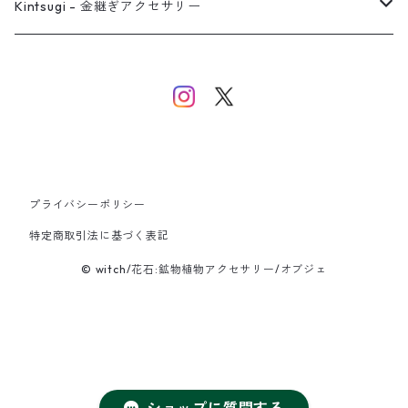
バングル
イヤーカフ
ネックレス
ネックレス
リング
Kintsugi - 金継ぎアクセサリー
イヤーカフ/イヤリング/ノンホールピアス
ブレスレット
ピアス
ピアス
イヤーカフ
ネックレス
ネックレス
イヤーカフ
プライバシーポリシー
バングル
特定商取引法に基づく表記
© witch/花石:鉱物植物アクセサリー/オブジェ
ブレスレット