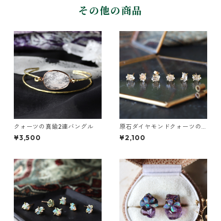
その他の商品
クォーツの真鍮2連バングル
原石ダイヤモンドクォーツの
プチピアス（一粒/片方）
¥3,500
¥2,100