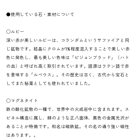
●使用している石・素材について
○ルビー
深い赤が美しいルビーは、コランダムというサファイアと同
じ鉱物です。結晶にクロムが1%程度混入することで美しい赤
色に発色し、最も美しい色味は「ピジョンブラッド」（ハト
の血）と呼ばれ高く取引されています。語源はラテン語で赤
を意味する「ルベウス」。その歴史は古く、古代から宝石と
してまた秘薬としても使われていました。
○マグネタイト
鉄の酸化鉱物の一種で、世界中の火成岩中に含まれます。ス
ピネル構造に属し、棘のような正八面体、黒色の金属光沢が
あることが特徴です。和名は磁鉄鉱。その名の通り強い磁性
はあります。。