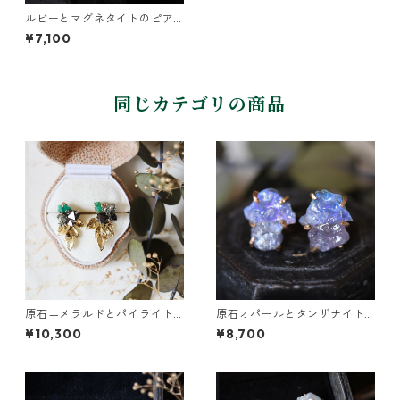
ルビーとマグネタイトのピア
ス
¥7,100
同じカテゴリの商品
原石エメラルドとパイライト
原石オパールとタンザナイト
とクレマチスの葉ピアス
のピアス
¥10,300
¥8,700