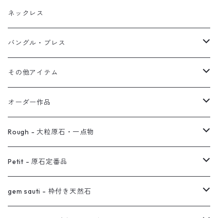
ブレス
フープ
植物イヤーカフ
ネックレス
オブジェ
ぶら下がりイヤーカフ
バングル・ブレス
イヤーカフ
2連イヤーカフ
ブレスレット
その他アイテム
イヤリング対応
バングル
ブローチ
オーダー作品
ノンホールピアス
ヘアアクセサリー
リング
Rough - 大粒原石・一点物
オーダー用ページ
ネックレス
ピアス
Petit - 原石定番品
真鍮イヤーカフ
ピアス
リング
ピアス
gem sauti - 枠付き天然石