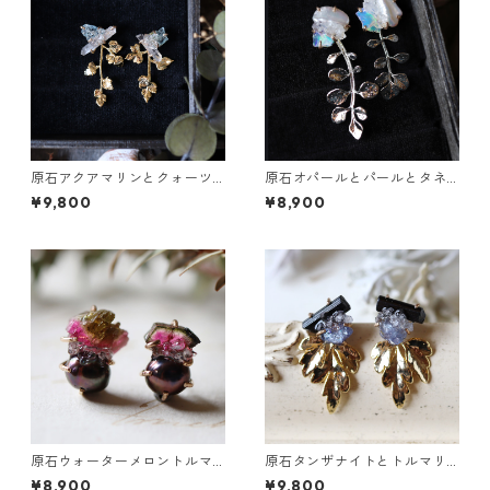
原石アクアマリンとクォーツ
原石オパールとパールとタネ
とカニクサの葉ピアス
ツケバナの葉ピアス
¥9,800
¥8,900
原石ウォーターメロントルマ
原石タンザナイトとトルマリ
リンとパールのピアス
ンとクレマチスの葉ピアス
¥8,900
¥9,800