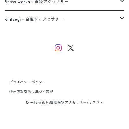
イヤーカフ
ネックレス
リング
ピアス
Brass works - 真鍮アクセサリー
バングル
イヤーカフ
ネックレス
ネックレス
リング
Kintsugi - 金継ぎアクセサリー
イヤーカフ/イヤリング/ノンホールピアス
ブレスレット
ピアス
ピアス
イヤーカフ
ネックレス
ネックレス
イヤーカフ
プライバシーポリシー
バングル
特定商取引法に基づく表記
© witch/花石:鉱物植物アクセサリー/オブジェ
ブレスレット