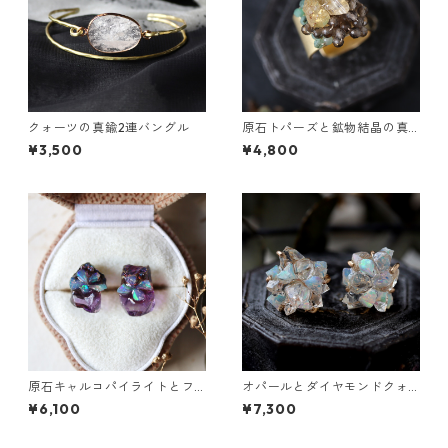
クォーツの真鍮2連バングル
原石トパーズと鉱物結晶の真
鍮幅広イヤーカフ
¥3,500
¥4,800
原石キャルコパイライトとフ
オパールとダイヤモンドクォ
ローライトのプチピアス
ーツのピアス
¥6,100
¥7,300