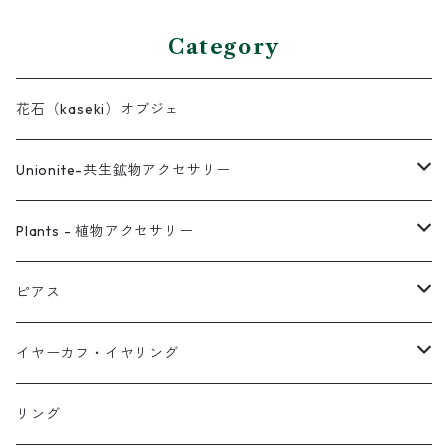
Category
花石（kaseki）オブジェ
Unionite-共生鉱物アクセサリー
ピアス
Plants - 植物アクセサリー
ネックレス
ピアス
ピアス
イヤーカフ
ネックレス
スタッド・一粒
イヤーカフ・イヤリング
イヤリング
リング
フック・ぶら下がり
原石イヤーカフ
リング