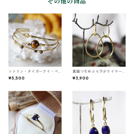
その他の商品
シトリン・タイガーアイ・ペ
真鍮つちめぶら下がりイヤー
リドットの3連バングル
カフ
¥5,500
¥3,900