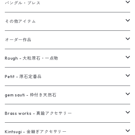
オブジェ
ぶら下がりイヤーカフ
バングル・ブレス
イヤーカフ
2連イヤーカフ
ブレスレット
その他アイテム
イヤリング対応
バングル
ブローチ
オーダー作品
ノンホールピアス
ヘアアクセサリー
リング
Rough - 大粒原石・一点物
オーダー用ページ
ネックレス
ピアス
Petit - 原石定番品
真鍮イヤーカフ
ピアス
リング
ピアス
gem sauti - 枠付き天然石
イヤーカフ
ネックレス
リング
ピアス
Brass works - 真鍮アクセサリー
バングル
イヤーカフ
ネックレス
ネックレス
リング
Kintsugi - 金継ぎアクセサリー