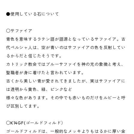
●使用している石について
○サファイア
青色を意味するラテン語が語源となっているサファイア。古
代ペルシャ人は、空が青いのはサファイアの色を反射してい
るからだと信じたそうです。
カトリック教会ではブルーサファイを神の光の象徴と考え、
聖職者が身に着けたと言われています。
古くから美しい青が愛されてきましたが、実はサファイアに
は透明から黄色、緑、ピンクなど
様々な色があります。その中でも赤いものだけをルビーと呼
び区別してます。
○K14GF(ゴールドフィルド）
ゴールドフィルドは、一般的なメッキよりもはるかに厚い金