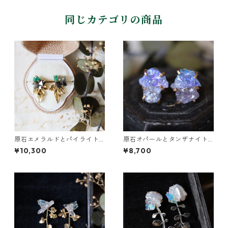
同じカテゴリの商品
原石エメラルドとパイライト
原石オパールとタンザナイト
とクレマチスの葉ピアス
のピアス
¥10,300
¥8,700