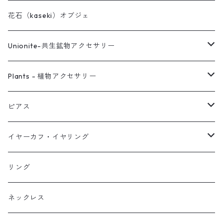
花石（kaseki）オブジェ
Unionite-共生鉱物アクセサリー
ピアス
Plants - 植物アクセサリー
ネックレス
ピアス
ピアス
イヤーカフ
ネックレス
スタッド・一粒
イヤーカフ・イヤリング
イヤリング
リング
フック・ぶら下がり
原石イヤーカフ
リング
ブレス
フープ
植物イヤーカフ
ネックレス