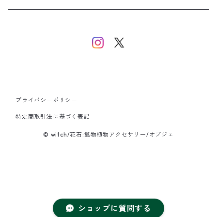
イヤーカフ/イヤリング/ノンホールピアス
ブレスレット
ピアス
ピアス
イヤーカフ
ネックレス
ネックレス
イヤーカフ
プライバシーポリシー
バングル
特定商取引法に基づく表記
© witch/花石:鉱物植物アクセサリー/オブジェ
ブレスレット
ショップに質問する