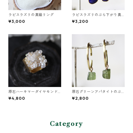
ラピスラズリの真鍮リング
ラピスラズリのぶら下がり真
鍮イヤーカフ
¥3,000
¥3,200
原石ハーキマーダイヤモンド
原石グリーンアパタイトのぶ
と鉱物結晶の真鍮幅広イヤー
ら下がりイヤーカフ
¥4,800
¥2,800
カフ
Category