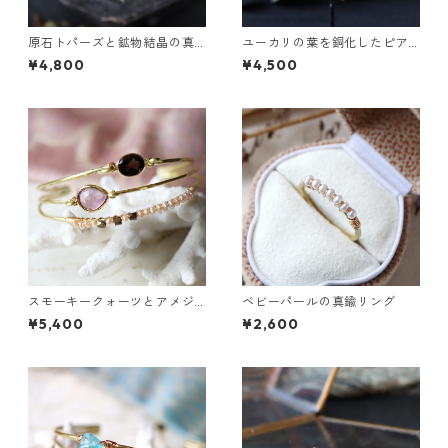
原石トパーズと鉱物結晶の真
ユーカリの葉を銅化したピア
鍮幅広イヤーカフ
ス
¥4,800
¥4,500
スモーキークォーツとアメジ
ベビーパールの真鍮リング
ストの真鍮3連バングル
¥5,400
¥2,600