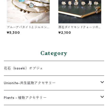
ブルーアパタイトとジルコン
原石ダイヤモンドクォーツの
の真鍮3連バングル
プチピアス（一粒/片方）
¥5,300
¥2,100
Category
花石（kaseki）オブジェ
Unionite-共生鉱物アクセサリー
ピアス
Plants - 植物アクセサリー