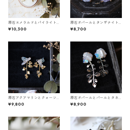
原石エメラルドとパイライト
原石オパールとタンザナイト
とクレマチスの葉ピアス
のピアス
¥10,300
¥8,700
原石アクアマリンとクォーツ
原石オパールとパールとタネ
とカニクサの葉ピアス
ツケバナの葉ピアス
¥9,800
¥8,900