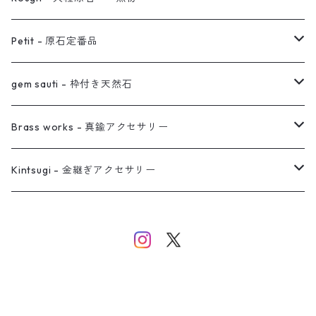
オーダー用ページ
ネックレス
ピアス
Petit - 原石定番品
真鍮イヤーカフ
ピアス
リング
ピアス
gem sauti - 枠付き天然石
イヤーカフ
ネックレス
リング
ピアス
Brass works - 真鍮アクセサリー
バングル
イヤーカフ
ネックレス
ネックレス
リング
Kintsugi - 金継ぎアクセサリー
イヤーカフ/イヤリング/ノンホールピアス
ブレスレット
ピアス
ピアス
イヤーカフ
ネックレス
ネックレス
イヤーカフ