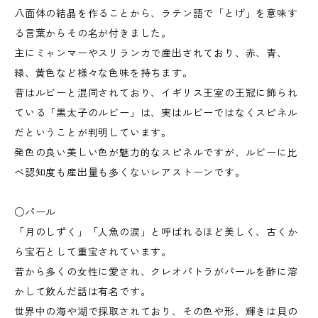
八面体の結晶を作ることから、ラテン語で「とげ」を意味す
る言葉からその名が付きました。
主にミャンマーやスリランカで産出されており、赤、青、
緑、黄色など様々な色味を持ちます。
昔はルビーと混同されており、イギリス王室の王冠に飾られ
ている「黒太子のルビー」は、実はルビーではなくスピネル
だということが判明しています。
発色の良い美しい色が魅力的なスピネルですが、ルビーに比
べ認知度も産出量も多くないレアストーンです。
○パール
「月のしずく」「人魚の涙」と呼ばれるほど美しく、古くか
ら宝石として重宝されています。
昔から多くの女性に愛され、クレオパトラがパールを酢に溶
かして飲んだ話は有名です。
世界中の海や湖で採取されており、その色や形、輝きは貝の