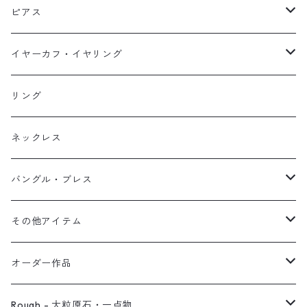
ネックレス
ピアス
ピアス
イヤーカフ
ネックレス
スタッド・一粒
イヤーカフ・イヤリング
イヤリング
リング
フック・ぶら下がり
原石イヤーカフ
リング
ブレス
フープ
植物イヤーカフ
ネックレス
オブジェ
ぶら下がりイヤーカフ
バングル・ブレス
イヤーカフ
2連イヤーカフ
ブレスレット
その他アイテム
イヤリング対応
バングル
ブローチ
オーダー作品
ノンホールピアス
ヘアアクセサリー
リング
Rough - 大粒原石・一点物