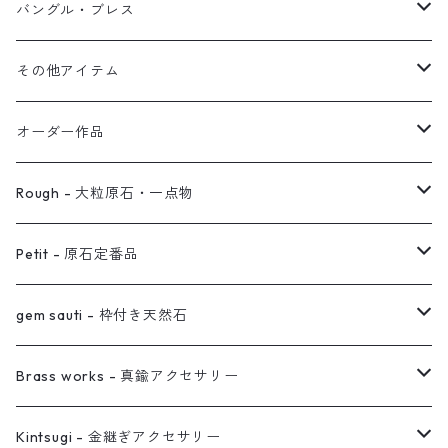
オブジェ
ぶら下がりイヤーカフ
バングル・ブレス
イヤーカフ
2連イヤーカフ
ブレスレット
その他アイテム
イヤリング対応
バングル
ブローチ
オーダー作品
ノンホールピアス
ヘアアクセサリー
リング
Rough - 大粒原石・一点物
オーダー用ページ
ネックレス
ピアス
Petit - 原石定番品
真鍮イヤーカフ
ピアス
リング
ピアス
gem sauti - 枠付き天然石
イヤーカフ
ネックレス
リング
ピアス
Brass works - 真鍮アクセサリー
バングル
イヤーカフ
ネックレス
ネックレス
リング
Kintsugi - 金継ぎアクセサリー