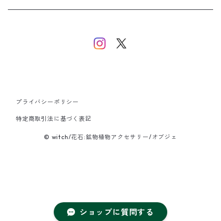
イヤーカフ/イヤリング/ノンホールピアス
ブレスレット
ピアス
ピアス
イヤーカフ
ネックレス
ネックレス
イヤーカフ
プライバシーポリシー
バングル
特定商取引法に基づく表記
© witch/花石:鉱物植物アクセサリー/オブジェ
ブレスレット
ショップに質問する