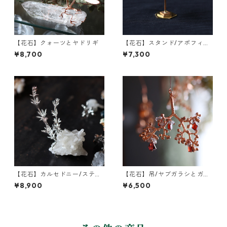
【花石】クォーツとヤドリギ
【花石】スタンド/アポフィラ
イトとユーカリ
¥8,700
¥7,300
【花石】カルセドニー/スティ
【花石】吊/ヤブガラシとガー
ルバイトとヤエムグラ
ネット
¥8,900
¥6,500