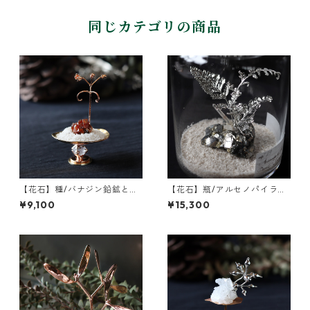
同じカテゴリの商品
【花石】種/バナジン鉛鉱とフ
【花石】瓶/アルセノパイライ
ウセンカズラ
トとクォーツ
¥9,100
¥15,300