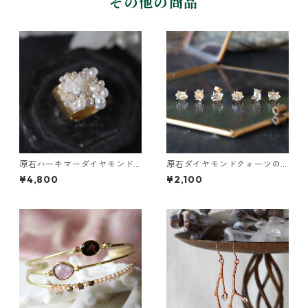
その他の商品
原石ハーキマーダイヤモンド
原石ダイヤモンドクォーツの
と鉱物結晶の真鍮幅広イヤー
プチピアス（一粒/片方）
¥4,800
¥2,100
カフ