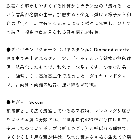
鉄鉱石を溶かしやすくする性質からラテン語の「流れる」と
いう言葉が名前の由来。加熱すると発光し弾ける様子から和
名は「蛍石」。含有する元素によって様々に発色し、ひとつ
の結晶に複数の色が見られる累帯構造が特徴。
●ダイヤモンドクォーツ（パキスタン産）Diamond quartz
世界中で産出されるクォーツ。「石英」という鉱物が無色透
明に結晶化したもので、和名は「水晶」です。小さな結晶
は、通常よりも高温高圧化で成長した「ダイヤモンドクォー
ツ」。両剣・両錘の結晶、強い輝きが特徴。
●セダム Sedum
花壇苗として広く流通している多肉植物。マンネングサ属ま
たはセダム属に分類され、全世界に約420種が存在します。
使用したのはビアポップ（新玉つづり）と呼ばれる種類で、
ぷくぷくと肉厚な葉が特徴。取れた葉からも根が生えて分裂