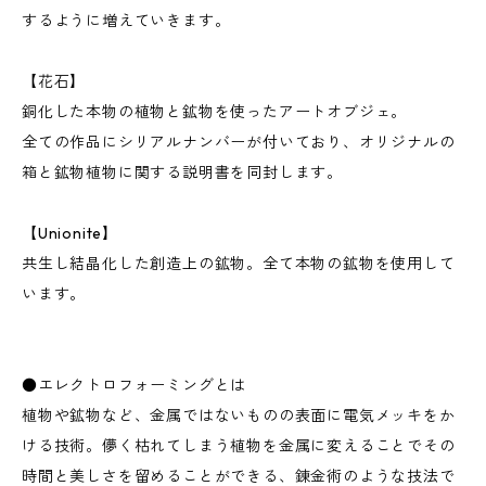
するように増えていきます。
【花石】
銅化した本物の植物と鉱物を使ったアートオブジェ。
全ての作品にシリアルナンバーが付いており、オリジナルの
箱と鉱物植物に関する説明書を同封します。
【Unionite】
共生し結晶化した創造上の鉱物。全て本物の鉱物を使用して
います。
●エレクトロフォーミングとは
植物や鉱物など、金属ではないものの表面に電気メッキをか
ける技術。儚く枯れてしまう植物を金属に変えることでその
時間と美しさを留めることができる、錬金術のような技法で