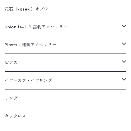
花石（kaseki）オブジェ
Unionite-共生鉱物アクセサリー
ピアス
Plants - 植物アクセサリー
ネックレス
ピアス
ピアス
イヤーカフ
ネックレス
スタッド・一粒
イヤーカフ・イヤリング
イヤリング
リング
フック・ぶら下がり
原石イヤーカフ
リング
ブレス
フープ
植物イヤーカフ
ネックレス