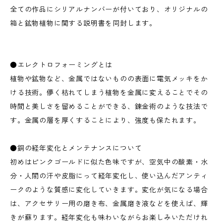
全ての作品にシリアルナンバーが付いており、オリジナルの
箱と鉱物植物に関する説明書を同封します。
●エレクトロフォーミングとは
植物や鉱物など、金属ではないものの表面に電気メッキをか
ける技術。儚く枯れてしまう植物を金属に変えることでその
時間と美しさを留めることができる、錬金術のような技法で
す。金属の層を厚くすることにより、強度も保たれます。
●銅の経年変化とメンテナンスについて
初めはピンクゴールドに似た色味ですが、空気中の酸素・水
分・人間の汗や皮脂にって経年変化し、使い込んだアンティ
ークのような質感に変化していきます。変化が気になる場合
は、アクセサリー用の磨き布、金属磨き液などを使えば、輝
きが蘇ります。経年変化も味わいながらお楽しみいただけれ