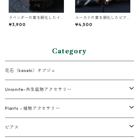
ラベンダーの葉を銅化したイ
ユーカリの葉を銅化したピア
ヤーカフ
ス
¥3,900
¥4,500
Category
花石（kaseki）オブジェ
Unionite-共生鉱物アクセサリー
ピアス
Plants - 植物アクセサリー
ネックレス
ピアス
ピアス