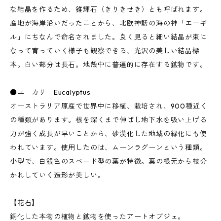
な結晶を作るため、錐輝石（きりきせき）とも呼ばれます。
産地が海岸沿いだったことから、北欧神話の海の神「エーギ
ル」にちなんで命名されました。良く見ると細い結晶が束に
なって育っていく様子も観察できる、光沢の美しい結晶標
本。白い部分は長石。地殻中に普遍的に存在する鉱物です。
●ユーカリ Eucalyptus
オーストラリア原産で世界中に移植、栽培され、900種近く
の種類があります。根を深くまで伸ばし地下水を吸い上げる
力が強く成長が早いことから、砂漠化した地域の緑化にも使
われています。使用したのは、ムーンラグーンという種類。
小型で、白銀色のスペード型の葉が特徴。葉の根元から枝分
かれしていく造形が美しい。
【花石】
銅化した本物の植物と鉱物を使ったアートオブジェ。