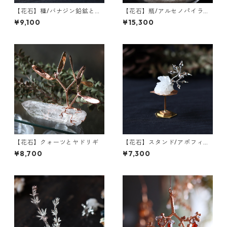
【花石】種/バナジン鉛鉱とフ
【花石】瓶/アルセノパイライ
ウセンカズラ
トとクォーツ
¥9,100
¥15,300
【花石】クォーツとヤドリギ
【花石】スタンド/アポフィラ
イトとユーカリ
¥8,700
¥7,300