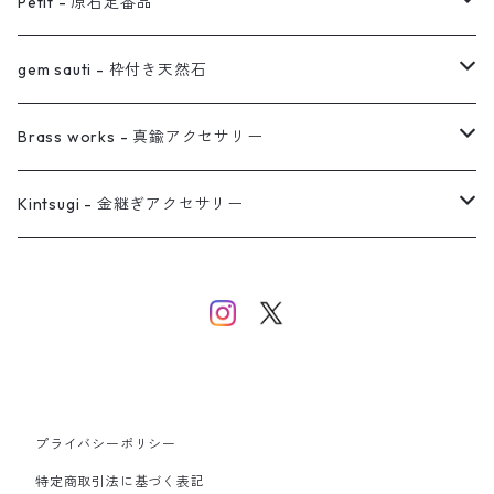
オーダー用ページ
ネックレス
ピアス
Petit - 原石定番品
真鍮イヤーカフ
ピアス
リング
ピアス
gem sauti - 枠付き天然石
イヤーカフ
ネックレス
リング
ピアス
Brass works - 真鍮アクセサリー
バングル
イヤーカフ
ネックレス
ネックレス
リング
Kintsugi - 金継ぎアクセサリー
イヤーカフ/イヤリング/ノンホールピアス
ブレスレット
ピアス
ピアス
イヤーカフ
ネックレス
ネックレス
イヤーカフ
プライバシーポリシー
バングル
特定商取引法に基づく表記