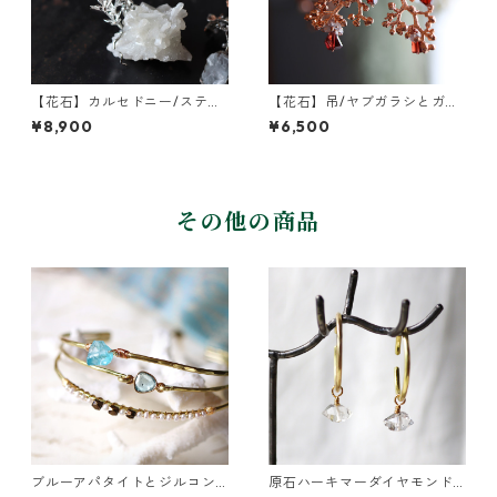
【花石】カルセドニー/スティ
【花石】吊/ヤブガラシとガー
ルバイトとヤエムグラ
ネット
¥8,900
¥6,500
その他の商品
ブルーアパタイトとジルコン
原石ハーキマーダイヤモンド