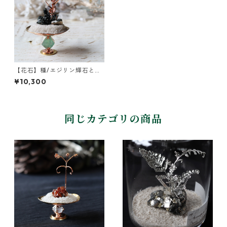
【花石】種/エジリン輝石とユ
ーカリ
¥10,300
同じカテゴリの商品