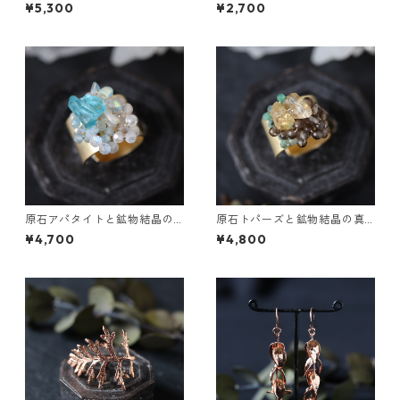
の真鍮3連バングル
のぶら下がりイヤーカフ
¥5,300
¥2,700
原石アパタイトと鉱物結晶の
原石トパーズと鉱物結晶の真
真鍮幅広イヤーカフ
鍮幅広イヤーカフ
¥4,700
¥4,800