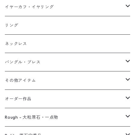
イヤーカフ
ネックレス
スタッド・一粒
イヤーカフ・イヤリング
イヤリング
リング
フック・ぶら下がり
原石イヤーカフ
リング
ブレス
フープ
植物イヤーカフ
ネックレス
オブジェ
ぶら下がりイヤーカフ
バングル・ブレス
イヤーカフ
2連イヤーカフ
ブレスレット
その他アイテム
イヤリング対応
バングル
ブローチ
オーダー作品
ノンホールピアス
ヘアアクセサリー
リング
Rough - 大粒原石・一点物