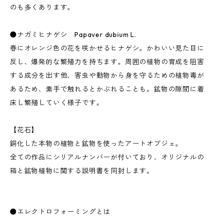
のも多くあります。
●ナガミヒナゲシ Papaver dubium L.
春にオレンジ色の花を咲かせるヒナゲシ。かわいい見た目に
反し、爆発的な繁殖力を持ちます。周囲の植物の育成を阻害
する成分を出す他、害虫や動物から身を守るための植物毒が
あるため、素手で触れるとかぶれることも。鉱物の隙間に着
床し繁殖していく様子です。
【花石】
銅化した本物の植物と鉱物を使ったアートオブジェ。
全ての作品にシリアルナンバーが付いており、オリジナルの
箱と鉱物植物に関する説明書を同封します。
●エレクトロフォーミングとは