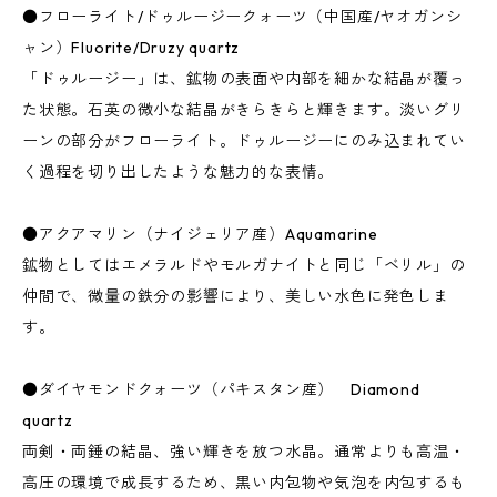
●フローライト/ドゥルージークォーツ（中国産/ヤオガンシ
ャン）Fluorite/Druzy quartz
「ドゥルージー」は、鉱物の表面や内部を細かな結晶が覆っ
た状態。石英の微小な結晶がきらきらと輝きます。淡いグリ
ーンの部分がフローライト。ドゥルージーにのみ込まれてい
く過程を切り出したような魅力的な表情。
●アクアマリン（ナイジェリア産）Aquamarine
鉱物としてはエメラルドやモルガナイトと同じ「ベリル」の
仲間で、微量の鉄分の影響により、美しい水色に発色しま
す。
●ダイヤモンドクォーツ（パキスタン産） Diamond
quartz
両剣・両錘の結晶、強い輝きを放つ水晶。通常よりも高温・
高圧の環境で成長するため、黒い内包物や気泡を内包するも