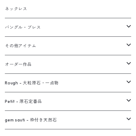
ブレス
フープ
植物イヤーカフ
ネックレス
オブジェ
ぶら下がりイヤーカフ
バングル・ブレス
イヤーカフ
2連イヤーカフ
ブレスレット
その他アイテム
イヤリング対応
バングル
ブローチ
オーダー作品
ノンホールピアス
ヘアアクセサリー
リング
Rough - 大粒原石・一点物
オーダー用ページ
ネックレス
ピアス
Petit - 原石定番品
真鍮イヤーカフ
ピアス
リング
ピアス
gem sauti - 枠付き天然石