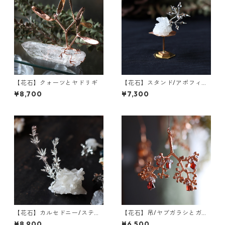
【花石】クォーツとヤドリギ
【花石】スタンド/アポフィラ
イトとユーカリ
¥8,700
¥7,300
【花石】カルセドニー/スティ
【花石】吊/ヤブガラシとガー
ルバイトとヤエムグラ
ネット
¥8,900
¥6,500