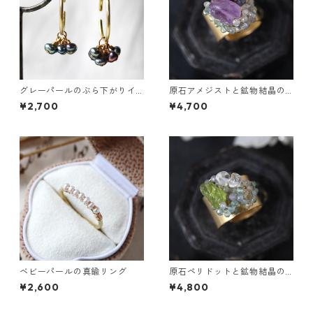
グレーパールのぶら下がりイ
原石アメジストと鉱物結晶の
ヤーカフ
真鍮幅広イヤーカフ
¥2,700
¥4,700
ベビーパールの真鍮リング
原石ペリドットと鉱物結晶の
真鍮幅広イヤーカフ
¥2,600
¥4,800