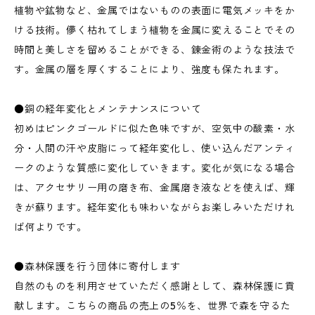
植物や鉱物など、金属ではないものの表面に電気メッキをか
ける技術。儚く枯れてしまう植物を金属に変えることでその
時間と美しさを留めることができる、錬金術のような技法で
す。金属の層を厚くすることにより、強度も保たれます。
●銅の経年変化とメンテナンスについて
初めはピンクゴールドに似た色味ですが、空気中の酸素・水
分・人間の汗や皮脂にって経年変化し、使い込んだアンティ
ークのような質感に変化していきます。変化が気になる場合
は、アクセサリー用の磨き布、金属磨き液などを使えば、輝
きが蘇ります。経年変化も味わいながらお楽しみいただけれ
ば何よりです。
●森林保護を行う団体に寄付します
自然のものを利用させていただく感謝として、森林保護に貢
献します。こちらの商品の売上の5％を、世界で森を守るた