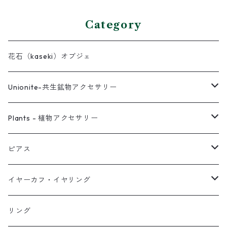
Category
花石（kaseki）オブジェ
Unionite-共生鉱物アクセサリー
ピアス
Plants - 植物アクセサリー
ネックレス
ピアス
ピアス
イヤーカフ
ネックレス
スタッド・一粒
イヤーカフ・イヤリング
イヤリング
リング
フック・ぶら下がり
原石イヤーカフ
リング