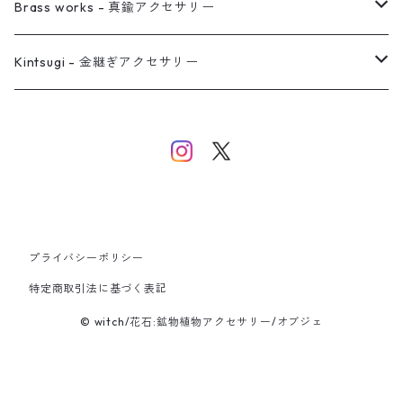
イヤーカフ
ネックレス
リング
ピアス
Brass works - 真鍮アクセサリー
バングル
イヤーカフ
ネックレス
ネックレス
リング
Kintsugi - 金継ぎアクセサリー
イヤーカフ/イヤリング/ノンホールピアス
ブレスレット
ピアス
ピアス
イヤーカフ
ネックレス
ネックレス
イヤーカフ
プライバシーポリシー
バングル
特定商取引法に基づく表記
© witch/花石:鉱物植物アクセサリー/オブジェ
ブレスレット