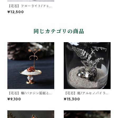
【花石】フローライト/ドゥル
ージークォーツとナガミヒナ
¥12,500
ゲシ
同じカテゴリの商品
【花石】種/バナジン鉛鉱とフ
【花石】瓶/アルセノパイライ
ウセンカズラ
トとクォーツ
¥9,100
¥15,300