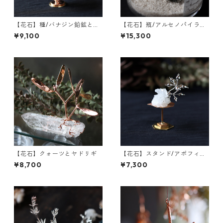
【花石】種/バナジン鉛鉱とフ
【花石】瓶/アルセノパイライ
ウセンカズラ
トとクォーツ
¥9,100
¥15,300
【花石】クォーツとヤドリギ
【花石】スタンド/アポフィラ
イトとユーカリ
¥8,700
¥7,300