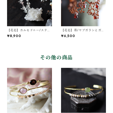
【花石】カルセドニー/スティ
【花石】吊/ヤブガラシとガー
ルバイトとヤエムグラ
ネット
¥8,900
¥6,500
その他の商品