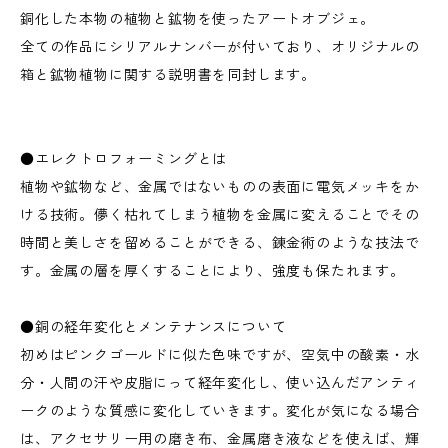
銅化した本物の植物と鉱物を使ったアートオブジェ。
全ての作品にシリアルナンバーが付いており、オリジナルの
箱と鉱物植物に関する説明書を同封します。
●エレクトロフォーミングとは
植物や鉱物など、金属ではないものの表面に電気メッキをか
ける技術。儚く枯れてしまう植物を金属に変えることでその
時間と美しさを留めることができる、錬金術のような技法で
す。金属の層を厚くすることにより、強度も保たれます。
●銅の経年変化とメンテナンスについて
初めはピンクゴールドに似た色味ですが、空気中の酸素・水
分・人間の汗や皮脂にって経年変化し、使い込んだアンティ
ークのような質感に変化していきます。変化が気になる場合
は、アクセサリー用の磨き布、金属磨き液などを使えば、輝