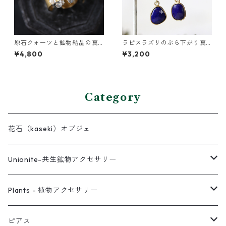
原石クォーツと鉱物結晶の真
ラピスラズリのぶら下がり真
鍮幅広イヤーカフ
鍮イヤーカフ
¥4,800
¥3,200
Category
花石（kaseki）オブジェ
Unionite-共生鉱物アクセサリー
ピアス
Plants - 植物アクセサリー
ネックレス
ピアス
ピアス