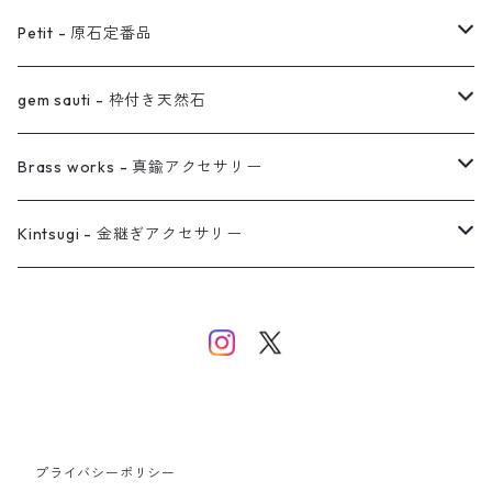
オーダー用ページ
ネックレス
ピアス
Petit - 原石定番品
真鍮イヤーカフ
ピアス
リング
ピアス
gem sauti - 枠付き天然石
イヤーカフ
ネックレス
リング
ピアス
Brass works - 真鍮アクセサリー
バングル
イヤーカフ
ネックレス
ネックレス
リング
Kintsugi - 金継ぎアクセサリー
イヤーカフ/イヤリング/ノンホールピアス
ブレスレット
ピアス
ピアス
イヤーカフ
ネックレス
ネックレス
イヤーカフ
プライバシーポリシー