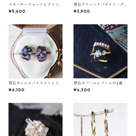
スモーキークォーツとアメジ
原石グリーンアパタイト・グ
ストの真鍮3連バングル
レーパールの2連バングル
¥5,400
¥3,900
原石キャルコパイライトとフ
原石オパールとパールの2連イ
ローライトのプチピアス
ヤーカフ
¥6,100
¥4,300