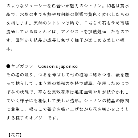
のようなジューシーな色合いが魅力のシトリン。和名は黄水
晶で、水晶の中でも熱や放射線の影響で黄色く変化したもの
を指します。天然のシトリンは稀で、こちらの石も含め市場
流通しているほとんどは、アメジストを加熱処理したもので
す。母岩から結晶が成長し色づく様子が楽しめる美しい標
本。
●ヤブガラシ Causonis japonica
その名の通り、つるを伸ばして他の植物に絡みつき、藪を覆
って枯らしてしまう程の繁殖力を持つ雑草。使用したのはつ
ぼみの状態で、平らな集散花序は毛細血管や川が枝分かれし
ていく様子にも相似して美しい造形。シトリンの結晶の隙間
に着生し、根っこで養分を吸い上げながら花を咲かせようと
する様子のオブジェです。
【花石】