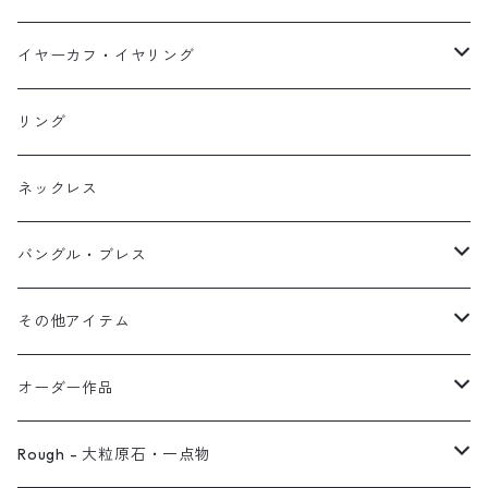
イヤーカフ
ネックレス
スタッド・一粒
イヤーカフ・イヤリング
イヤリング
リング
フック・ぶら下がり
原石イヤーカフ
リング
ブレス
フープ
植物イヤーカフ
ネックレス
オブジェ
ぶら下がりイヤーカフ
バングル・ブレス
イヤーカフ
2連イヤーカフ
ブレスレット
その他アイテム
イヤリング対応
バングル
ブローチ
オーダー作品
ノンホールピアス
ヘアアクセサリー
リング
Rough - 大粒原石・一点物