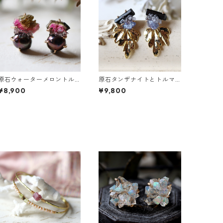
原石ウォーターメロントル
原石タンザナイトとトルマ
マリンとパールのピアス
リンとクレマチスの葉ピア
¥8,900
¥9,800
ス