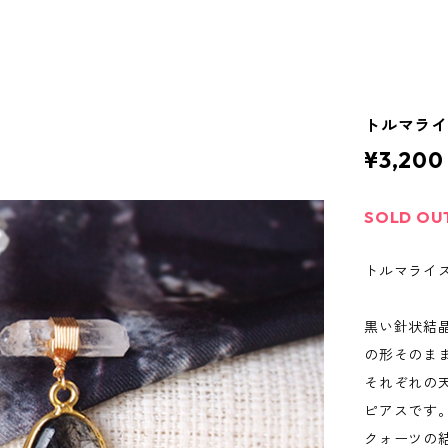
トルマラ
¥3,200
SOLD OU
トルマライズ
黒い針状結
の形そのま
それぞれの
ピアスです
クォーツの