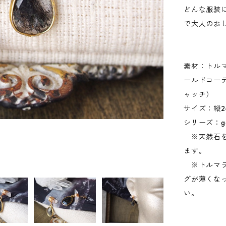
どんな服装
で大人のお
素材：トル
ールドコー
ャッチ）
サイズ：縦24
シリーズ：gem
※天然石を
ます。
※トルマラ
グが薄くな
い。