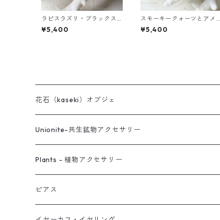
ラピスラズリ・ブラックス
スモーキークォーツとアメ
ピネル・パールの3連バング
ジストの真鍮3連バングル
¥5,400
¥5,400
ル
花石（kaseki）オブジェ
Unionite-共生鉱物アクセサリー
ピアス
Plants - 植物アクセサリー
ネックレス
ピアス
ピアス
イヤーカフ
ネックレス
スタッド・一粒
イヤーカフ・イヤリング