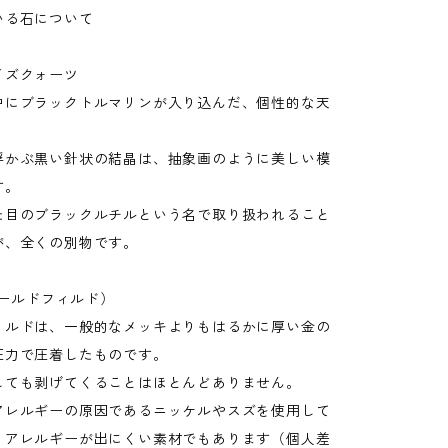
いる石について
イズクォーツ
中にブラックトルマリンが入り込んだ、個性的な天
浮かぶ黒い針状の結晶は、抽象画のように美しい模
す。
た目のブラックルチルという名で取り扱われること
が、全くの別物です。
(ゴールドフィルド）
ィルドは、一般的なメッキよりもはるかに厚い金の
圧力で圧着したものです。
しても剥げてくることはほとんどありません。
アレルギーの原因であるニッケルやスズを使用して
、アレルギーが出にくい素材でもあります（個人差