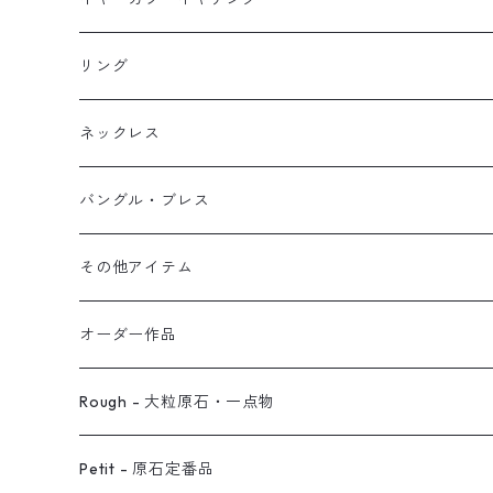
イヤリング
リング
フック・ぶら下がり
原石イヤーカフ
リング
ブレス
フープ
植物イヤーカフ
ネックレス
オブジェ
ぶら下がりイヤーカフ
バングル・ブレス
イヤーカフ
2連イヤーカフ
ブレスレット
その他アイテム
イヤリング対応
バングル
ブローチ
オーダー作品
ノンホールピアス
ヘアアクセサリー
リング
Rough - 大粒原石・一点物
オーダー用ページ
ネックレス
ピアス
Petit - 原石定番品