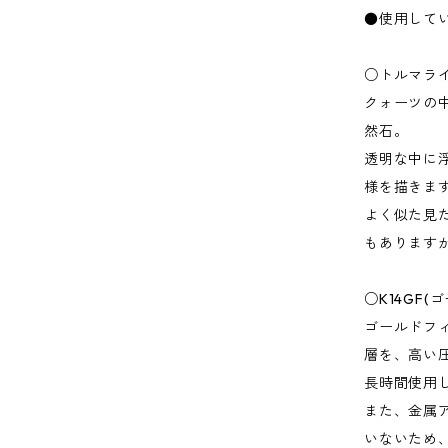
●使用して
○トルマラ
クォーツの
然石。
透明な中に
様を描きま
よく似た見
もあります
○K14GF
ゴールドフ
層を、高い
長時間使用
また、金属
いないため