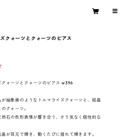
イズクォーツとクォーツのピアス
T
クォーツとクォーツのピアス w396
晶が抽象画のようなトルマライズクォーツと、結晶
まのクォーツ。
天然石の色形表情が響き合う、さり気なく個性的な
。
結晶が耳元で輝き、動くたびに揺れて輝きます。