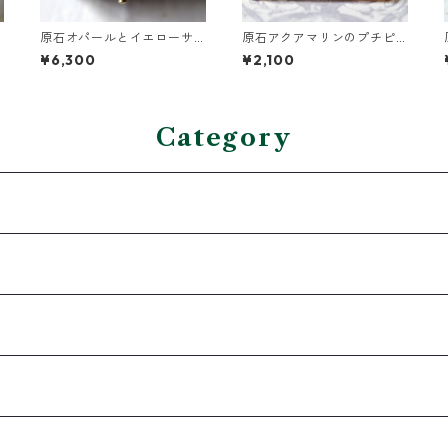
原石オパールとイエローサ
原石アクアマリンのプチピ
ファイアのプチピアス
アス（一粒/片方）
¥6,300
¥2,100
Category