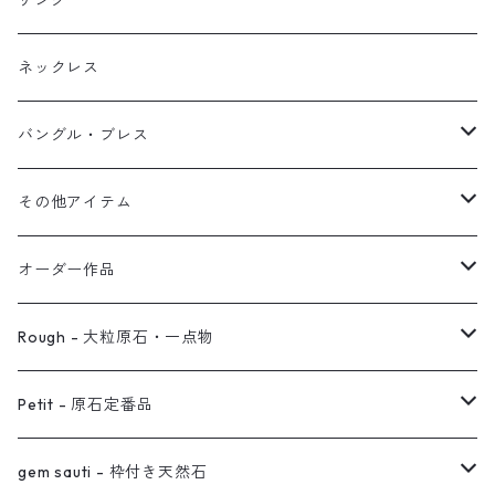
リング
ブレス
フープ
植物イヤーカフ
ネックレス
オブジェ
ぶら下がりイヤーカフ
バングル・ブレス
イヤーカフ
2連イヤーカフ
ブレスレット
その他アイテム
イヤリング対応
バングル
ブローチ
オーダー作品
ノンホールピアス
ヘアアクセサリー
リング
Rough - 大粒原石・一点物
オーダー用ページ
ネックレス
ピアス
Petit - 原石定番品
真鍮イヤーカフ
ピアス
リング
ピアス
gem sauti - 枠付き天然石