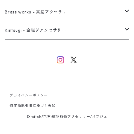
イヤーカフ
ネックレス
リング
ピアス
Brass works - 真鍮アクセサリー
バングル
イヤーカフ
ネックレス
ネックレス
リング
Kintsugi - 金継ぎアクセサリー
イヤーカフ/イヤリング/ノンホールピアス
ブレスレット
ピアス
ピアス
イヤーカフ
ネックレス
ネックレス
イヤーカフ
プライバシーポリシー
バングル
特定商取引法に基づく表記
© witch/花石:鉱物植物アクセサリー/オブジェ
ブレスレット