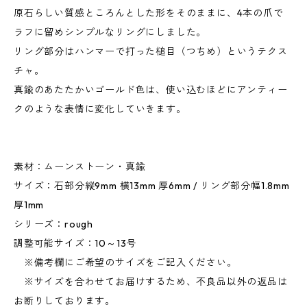
原石らしい質感ところんとした形をそのままに、4本の爪で
ラフに留めシンプルなリングにしました。
リング部分はハンマーで打った槌目（つちめ）というテクス
チャ。
真鍮のあたたかいゴールド色は、使い込むほどにアンティー
クのような表情に変化していきます。
素材：ムーンストーン・真鍮
サイズ：石部分縦9mm 横13mm 厚6mm / リング部分幅1.8mm
厚1mm
シリーズ：rough
調整可能サイズ：10～13号
※備考欄にご希望のサイズをご記入ください。
※サイズを合わせてお届けするため、不良品以外の返品は
お断りしております。