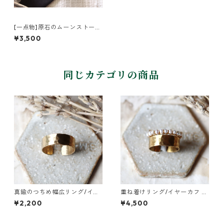
[一点物]原石のムーンストーン
のリング
¥3,500
同じカテゴリの商品
真鍮のつちめ幅広リング/イヤ
重ね着けリング/イヤーカフ 真
ーカフ
鍮つちめ幅広・ベビーパール
¥2,200
¥4,500