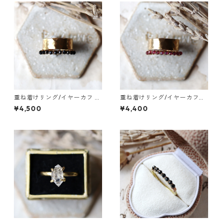
重ね着けリング/イヤーカフ 真
重ね着けリング/イヤーカフ
鍮つちめ幅広・ブラックスピ
真鍮つちめ幅広・ガーネット
¥4,500
¥4,400
ネル