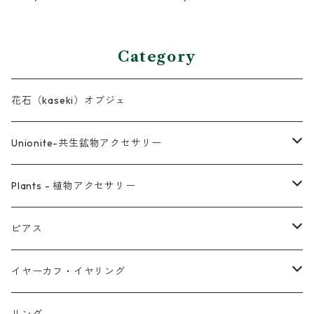
Category
花石（kaseki）オブジェ
Unionite-共生鉱物アクセサリー
ピアス
Plants - 植物アクセサリー
ネックレス
ピアス
ピアス
イヤーカフ
ネックレス
スタッド・一粒
イヤーカフ・イヤリング
イヤリング
リング
フック・ぶら下がり
原石イヤーカフ