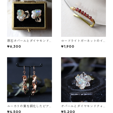
原石オパールとダイヤモンド
ロードライトガーネットのイ
クォーツのプチピアス
ヤーカフ（インダストリアル
¥6,300
¥1,900
風）
ユーカリの葉を銅化したピア
オパールとダイヤモンドクォ
ス
ーツのイヤーカフ
¥4,500
¥5,200