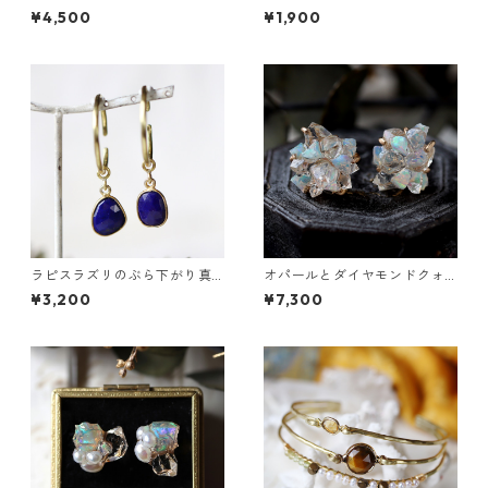
ス
ンダストリアル風）
¥4,500
¥1,900
ラピスラズリのぶら下がり真
オパールとダイヤモンドクォ
鍮イヤーカフ
ーツのピアス
¥3,200
¥7,300