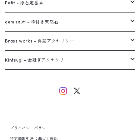
オーダー用ページ
ネックレス
ピアス
Petit - 原石定番品
真鍮イヤーカフ
ピアス
リング
ピアス
gem sauti - 枠付き天然石
イヤーカフ
ネックレス
リング
ピアス
Brass works - 真鍮アクセサリー
バングル
イヤーカフ
ネックレス
ネックレス
リング
Kintsugi - 金継ぎアクセサリー
イヤーカフ/イヤリング/ノンホールピアス
ブレスレット
ピアス
ピアス
イヤーカフ
ネックレス
ネックレス
イヤーカフ
プライバシーポリシー
バングル
特定商取引法に基づく表記