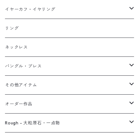
イヤーカフ
ネックレス
スタッド・一粒
イヤーカフ・イヤリング
イヤリング
リング
フック・ぶら下がり
原石イヤーカフ
リング
ブレス
フープ
植物イヤーカフ
ネックレス
オブジェ
ぶら下がりイヤーカフ
バングル・ブレス
イヤーカフ
2連イヤーカフ
ブレスレット
その他アイテム
イヤリング対応
バングル
ブローチ
オーダー作品
ノンホールピアス
ヘアアクセサリー
リング
Rough - 大粒原石・一点物