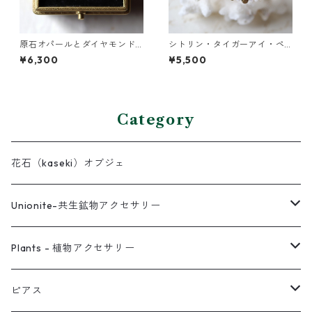
原石オパールとダイヤモンド
シトリン・タイガーアイ・ペ
クォーツのプチピアス
リドットの3連バングル
¥6,300
¥5,500
Category
花石（kaseki）オブジェ
Unionite-共生鉱物アクセサリー
ピアス
Plants - 植物アクセサリー
ネックレス
ピアス
ピアス