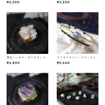
ァイアのプチピアス
鍮イヤーカフ
¥6,300
¥3,200
原石ハーキマーダイヤモンド
ラブラドライト・ブラックス
と鉱物結晶の真鍮幅広イヤー
ピネル・パールの3連バングル
¥4,800
¥5,400
カフ