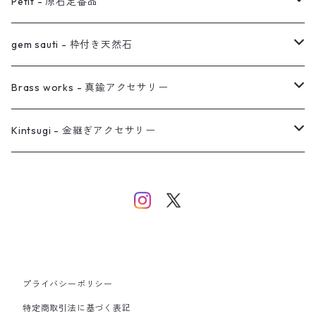
オーダー用ページ
ネックレス
ピアス
Petit - 原石定番品
真鍮イヤーカフ
ピアス
リング
ピアス
gem sauti - 枠付き天然石
イヤーカフ
ネックレス
リング
ピアス
Brass works - 真鍮アクセサリー
バングル
イヤーカフ
ネックレス
ネックレス
リング
Kintsugi - 金継ぎアクセサリー
イヤーカフ/イヤリング/ノンホールピアス
ブレスレット
ピアス
ピアス
イヤーカフ
ネックレス
ネックレス
イヤーカフ
プライバシーポリシー
バングル
特定商取引法に基づく表記