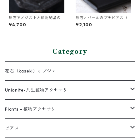
原石アメジストと鉱物結晶の
原石オパールのプチピアス（1
真鍮幅広イヤーカフ
粒/片方）
¥4,700
¥2,100
Category
花石（kaseki）オブジェ
Unionite-共生鉱物アクセサリー
ピアス
Plants - 植物アクセサリー
ネックレス
ピアス
ピアス