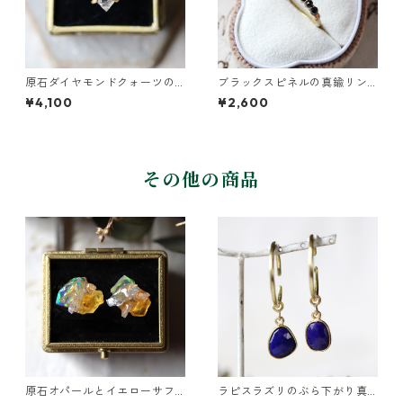
原石ダイヤモンドクォーツの
ブラックスピネルの真鍮リン
イヤーカフ/リング
グ
¥4,100
¥2,600
その他の商品
原石オパールとイエローサフ
ラピスラズリのぶら下がり真