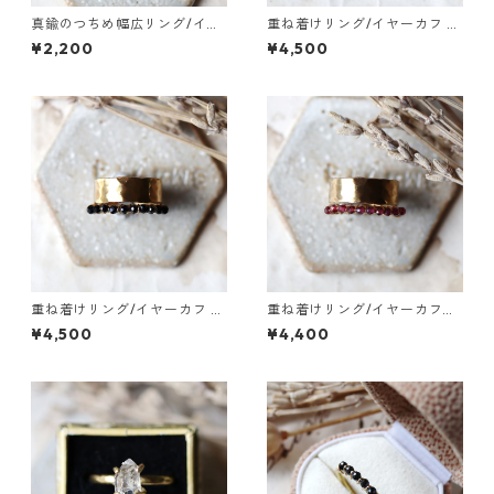
真鍮のつちめ幅広リング/イヤ
重ね着けリング/イヤーカフ 真
ーカフ
鍮つちめ幅広・ベビーパール
¥2,200
¥4,500
重ね着けリング/イヤーカフ 真
重ね着けリング/イヤーカフ
鍮つちめ幅広・ブラックスピ
真鍮つちめ幅広・ガーネット
¥4,500
¥4,400
ネル