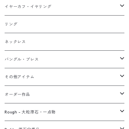
イヤーカフ
ネックレス
スタッド・一粒
イヤーカフ・イヤリング
イヤリング
リング
フック・ぶら下がり
原石イヤーカフ
リング
ブレス
フープ
植物イヤーカフ
ネックレス
オブジェ
ぶら下がりイヤーカフ
バングル・ブレス
イヤーカフ
2連イヤーカフ
ブレスレット
その他アイテム
イヤリング対応
バングル
ブローチ
オーダー作品
ノンホールピアス
ヘアアクセサリー
リング
Rough - 大粒原石・一点物