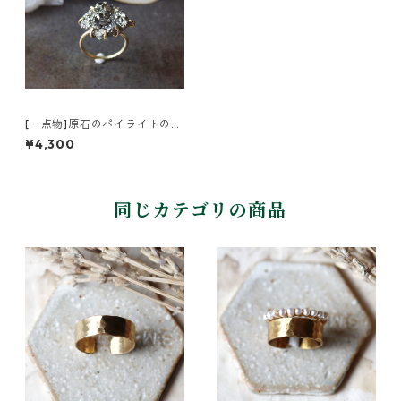
[一点物]原石のパイライトのリ
ング
¥4,300
同じカテゴリの商品