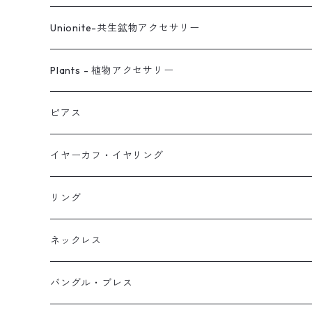
Unionite-共生鉱物アクセサリー
ピアス
Plants - 植物アクセサリー
ネックレス
ピアス
ピアス
イヤーカフ
ネックレス
スタッド・一粒
イヤーカフ・イヤリング
イヤリング
リング
フック・ぶら下がり
原石イヤーカフ
リング
ブレス
フープ
植物イヤーカフ
ネックレス
オブジェ
ぶら下がりイヤーカフ
バングル・ブレス