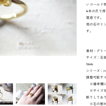
いゴールド
4本の爪で
質感です。
他の石やリ
す。
素材：グリ
サイズ：石部分
1mm
シリーズ：ro
調整可能サイ
※備考欄に
※サイズを
断りしてお
※石の割れ