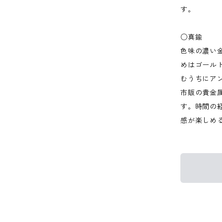
す。
○真鍮
色味の濃い
めはゴール
むうちにア
市販の貴金
す。時間の
感が楽しめ