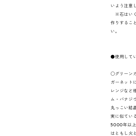
いよう注意
※石はいく
作りするこ
い。
●使用して
○グリーン
ガーネット
レンジなど
ム・バナジ
丸っこい結
実に似てい
5000年
はともし火