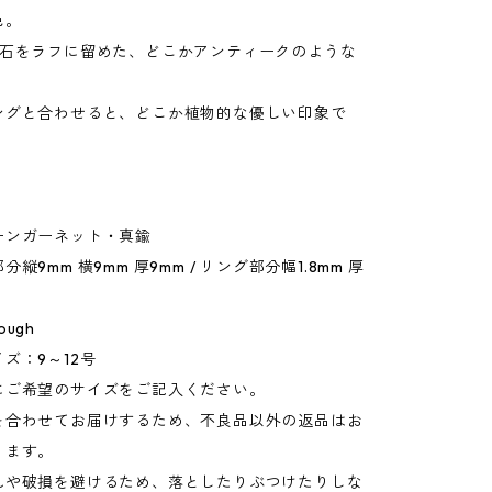
色。
原石をラフに留めた、どこかアンティークのような
ングと合わせると、どこか植物的な優しい印象で
ーンガーネット・真鍮
縦9mm 横9mm 厚9mm / リング部分幅1.8mm 厚
ugh
ズ：9～12号
ご希望のサイズをご記入ください。
合わせてお届けするため、不良品以外の返品はお
ります。
や破損を避けるため、落としたりぶつけたりしな