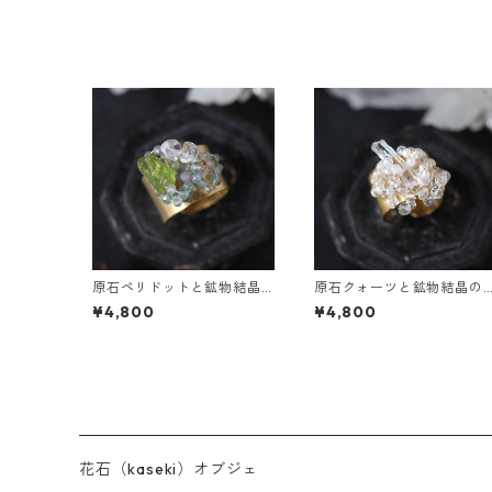
原石ペリドットと鉱物結晶
原石クォーツと鉱物結晶の
の真鍮幅広イヤーカフ
真鍮幅広イヤーカフ
¥4,800
¥4,800
花石（kaseki）オブジェ