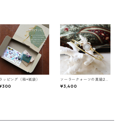
ラッピング（箱+紙袋）
ソーラークォーツの真鍮2連
バングル
¥300
¥3,400