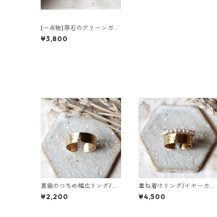
[一点物]原石のグリーンガー
ネットのリング
¥3,800
真鍮のつちめ幅広リング/イ
重ね着けリング/イヤーカフ
ヤーカフ
真鍮つちめ幅広・ベビーパ
¥2,200
¥4,500
ール