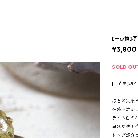
[一点物]
¥3,800
SOLD OU
[一点物]原
原石の質感
在感を活か
ライム色の
思議な透明
リング部分