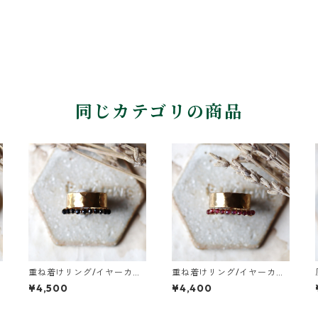
同じカテゴリの商品
重ね着けリング/イヤーカフ
重ね着けリング/イヤーカ
真鍮つちめ幅広・ブラック
フ 真鍮つちめ幅広・ガー
¥4,500
¥4,400
スピネル
ネット