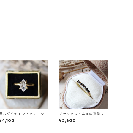
原石ダイヤモンドクォーツ
ブラックスピネルの真鍮リ
のイヤーカフ/リング
ング
¥4,100
¥2,600