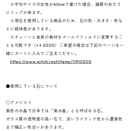
※平均サイズの女性が40cmで着けた場合、鎖骨のあたり
にトップが来ます。
※原石を使用している商品のため、石の形・大きさ・色な
どに個体差があります。
※チェーンと金具の素材をゴールドフィルドに変更するこ
とも可能です（+￥2000）ご希望の場合は下記のページを一
緒にカートに入れてご注文ください。
https://www.witch.rest/items/11910505
●使用している石について
○アメジスト
紫色の水晶で日本では「紫水晶」とも呼ばれる石。
ガラス質の透明度の高い石で、淡いライラック色から濃紫色
まで幅広い色合いがあります。