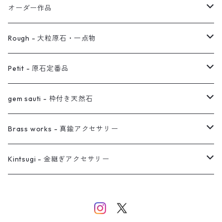
イヤリング対応
バングル
ブローチ
オーダー作品
ノンホールピアス
ヘアアクセサリー
リング
Rough - 大粒原石・一点物
オーダー用ページ
ネックレス
ピアス
Petit - 原石定番品
真鍮イヤーカフ
ピアス
リング
ピアス
gem sauti - 枠付き天然石
イヤーカフ
ネックレス
リング
ピアス
Brass works - 真鍮アクセサリー
バングル
イヤーカフ
ネックレス
ネックレス
リング
Kintsugi - 金継ぎアクセサリー
イヤーカフ/イヤリング/ノンホールピアス
ブレスレット
ピアス
ピアス
イヤーカフ
ネックレス
ネックレス