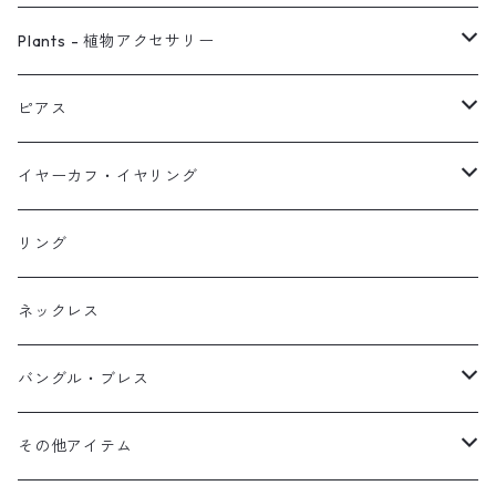
ピアス
Plants - 植物アクセサリー
ネックレス
ピアス
ピアス
イヤーカフ
ネックレス
スタッド・一粒
イヤーカフ・イヤリング
イヤリング
リング
フック・ぶら下がり
原石イヤーカフ
リング
ブレス
フープ
植物イヤーカフ
ネックレス
オブジェ
ぶら下がりイヤーカフ
バングル・ブレス
イヤーカフ
2連イヤーカフ
ブレスレット
その他アイテム