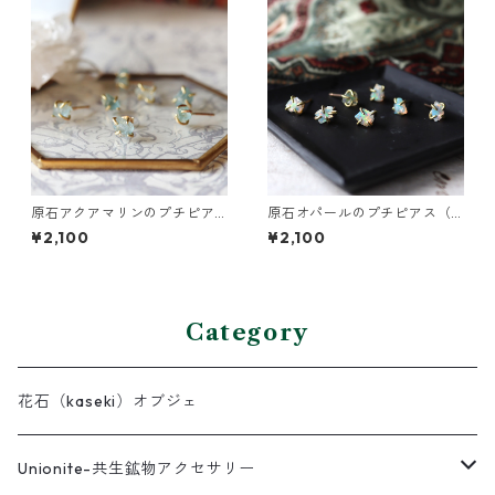
原石アクアマリンのプチピア
原石オパールのプチピアス（1
ス（一粒/片方）
粒/片方）
¥2,100
¥2,100
Category
花石（kaseki）オブジェ
Unionite-共生鉱物アクセサリー