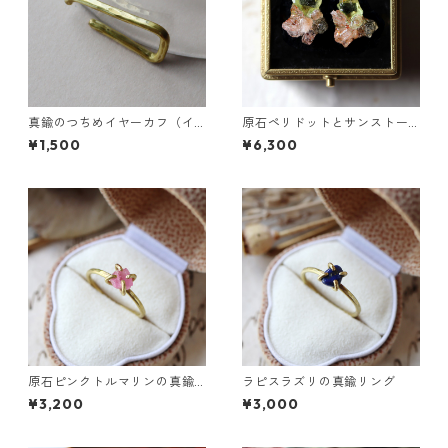
真鍮のつちめイヤーカフ（イ
原石ペリドットとサンストー
ンダストリアル風）
ンのプチピアス
¥1,500
¥6,300
原石ピンクトルマリンの真鍮
ラピスラズリの真鍮リング
リング
¥3,200
¥3,000