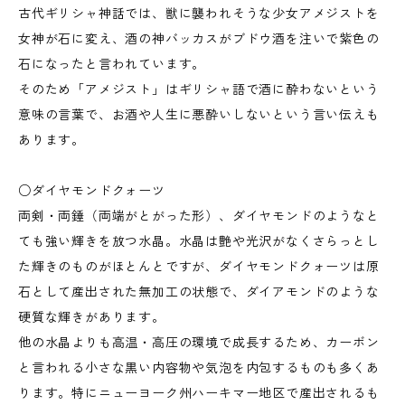
古代ギリシャ神話では、獣に襲われそうな少女アメジストを
女神が石に変え、酒の神バッカスがブドウ酒を注いで紫色の
石になったと言われています。
そのため「アメジスト」はギリシャ語で酒に酔わないという
意味の言葉で、お酒や人生に悪酔いしないという言い伝えも
あります。
○ダイヤモンドクォーツ
両剣・両錘（両端がとがった形）、ダイヤモンドのようなと
ても強い輝きを放つ水晶。水晶は艶や光沢がなくさらっとし
た輝きのものがほとんとですが、ダイヤモンドクォーツは原
石として産出された無加工の状態で、ダイアモンドのような
硬質な輝きがあります。
他の水晶よりも高温・高圧の環境で成長するため、カーボン
と言われる小さな黒い内容物や気泡を内包するものも多くあ
ります。特にニューヨーク州ハーキマー地区で産出されるも