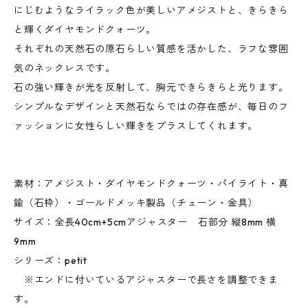
にじむようなライラック色が美しいアメジストと、きらきら
と輝くダイヤモンドクォーツ。
それぞれの天然石の原石らしい質感を活かした、ラフな雰囲
気のネックレスです。
石の強い輝きが光を反射して、胸元できらきらと光ります。
シンプルなデザインと天然石ならではの存在感が、毎日のフ
ァッションに女性らしい輝きをプラスしてくれます。
素材：アメジスト・ダイヤモンドクォーツ・パイライト・真
鍮（石枠）・ゴールドメッキ製品（チェーン・金具）
サイズ：全長40cm+5cmアジャスター 石部分 縦8mm 横
9mm
シリーズ：petit
※エンドに付いているアジャスターで長さを調整できま
す。