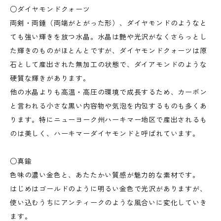
○ダイヤモンドクォーツ
両剣・両錘（両端がとがった形）、ダイヤモンドのようなと
ても強い輝きを放つ水晶。水晶は艶や光沢がなくさらっとし
た輝きのものがほとんとですが、ダイヤモンドクォーツは原
石として産出された無加工の状態で、ダイアモンドのような
硬質な輝きがあります。
他の水晶よりも高温・高圧の環境で成長するため、カーボン
と言われる小さな黒い内容物や気泡を内包するものも多くあ
ります。特にニューヨーク州ハーキマー地区で産出されるも
のは美しく、ハーキマーダイヤモンドと呼ばれています。
○真鍮
色味の濃い金色と、あたたかい質感が魅力的な素材です。
はじめはゴールドのように明るい金色で光沢がありますが、
使い込むうちにアンティークのような風合いに変化していき
ます。