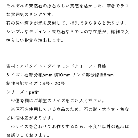
それぞれの天然石の原石らしい質感を活かした、華奢でラフ
な雰囲気のリングです。
石の強い輝きが光を反射して、指先できらきらと光ります。
シンプルなデザインと天然石ならではの存在感が、繊細で女
性らしい指先を演出します。
素材：アパタイト・ダイヤモンドクォーツ・真鍮
サイズ：石部分縦6mm 横10mm リング部分線径8mm
制作可能サイズ：3号～20号
シリーズ：petit
※備考欄にご希望のサイズをご記入ください。
※原石を使用している商品のため、石の形・大きさ・色な
どに個体差があります。
※サイズを合わせてお作りするため、不良品以外の返品は
お断りしております。