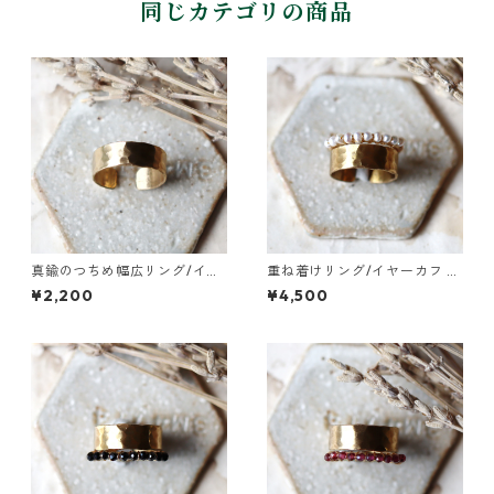
同じカテゴリの商品
真鍮のつちめ幅広リング/イヤ
重ね着けリング/イヤーカフ 真
ーカフ
鍮つちめ幅広・ベビーパール
¥2,200
¥4,500