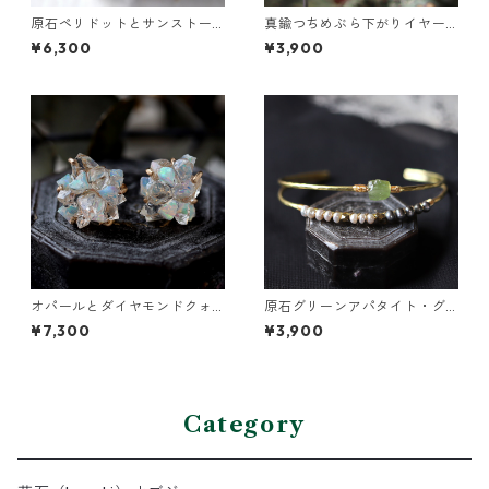
原石ペリドットとサンストー
真鍮つちめぶら下がりイヤー
ンのプチピアス
カフ
¥6,300
¥3,900
オパールとダイヤモンドクォ
原石グリーンアパタイト・グ
ーツのピアス
レーパールの2連バングル
¥7,300
¥3,900
Category