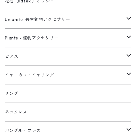
花石（kaseki）オブジェ
Unionite-共生鉱物アクセサリー
ピアス
Plants - 植物アクセサリー
ネックレス
ピアス
ピアス
イヤーカフ
ネックレス
スタッド・一粒
イヤーカフ・イヤリング
イヤリング
リング
フック・ぶら下がり
原石イヤーカフ
リング
ブレス
フープ
植物イヤーカフ
ネックレス
オブジェ
ぶら下がりイヤーカフ
バングル・ブレス