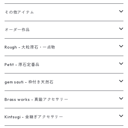
イヤーカフ
2連イヤーカフ
ブレスレット
その他アイテム
イヤリング対応
バングル
ブローチ
オーダー作品
ノンホールピアス
ヘアアクセサリー
リング
Rough - 大粒原石・一点物
オーダー用ページ
ネックレス
ピアス
Petit - 原石定番品
真鍮イヤーカフ
ピアス
リング
ピアス
gem sauti - 枠付き天然石
イヤーカフ
ネックレス
リング
ピアス
Brass works - 真鍮アクセサリー
バングル
イヤーカフ
ネックレス
ネックレス
リング
Kintsugi - 金継ぎアクセサリー