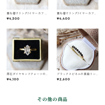
重ね着けリング/イヤーカフ 真
重ね着けリング/イヤーカフ
鍮つちめ幅広・ブラックスピ
真鍮つちめ幅広・ガーネット
¥4,500
¥4,400
ネル
原石ダイヤモンドクォーツの
ブラックスピネルの真鍮リン
イヤーカフ/リング
グ
¥4,100
¥2,600
その他の商品