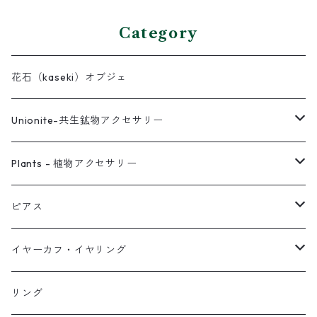
Category
花石（kaseki）オブジェ
Unionite-共生鉱物アクセサリー
ピアス
Plants - 植物アクセサリー
ネックレス
ピアス
ピアス
イヤーカフ
ネックレス
スタッド・一粒
イヤーカフ・イヤリング
イヤリング
リング
フック・ぶら下がり
原石イヤーカフ
リング