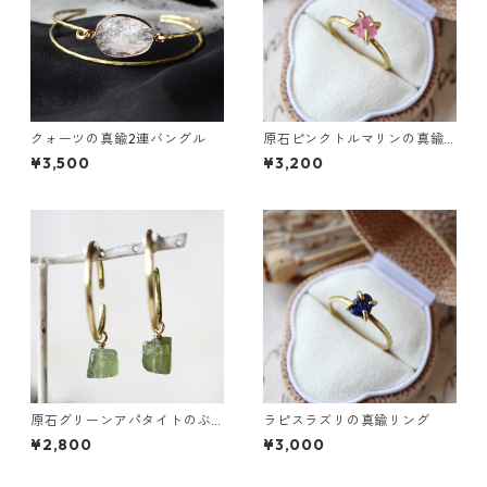
クォーツの真鍮2連バングル
原石ピンクトルマリンの真鍮
リング
¥3,500
¥3,200
原石グリーンアパタイトのぶ
ラピスラズリの真鍮リング
ら下がりイヤーカフ
¥2,800
¥3,000