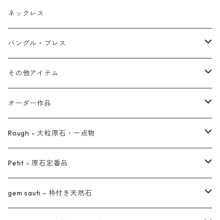
ブレス
フープ
植物イヤーカフ
ネックレス
オブジェ
ぶら下がりイヤーカフ
バングル・ブレス
イヤーカフ
2連イヤーカフ
ブレスレット
その他アイテム
イヤリング対応
バングル
ブローチ
オーダー作品
ノンホールピアス
ヘアアクセサリー
リング
Rough - 大粒原石・一点物
オーダー用ページ
ネックレス
ピアス
Petit - 原石定番品
真鍮イヤーカフ
ピアス
リング
ピアス
gem sauti - 枠付き天然石