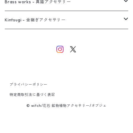
イヤーカフ
ネックレス
リング
ピアス
Brass works - 真鍮アクセサリー
バングル
イヤーカフ
ネックレス
ネックレス
リング
Kintsugi - 金継ぎアクセサリー
イヤーカフ/イヤリング/ノンホールピアス
ブレスレット
ピアス
ピアス
イヤーカフ
ネックレス
ネックレス
イヤーカフ
プライバシーポリシー
バングル
特定商取引法に基づく表記
© witch/花石:鉱物植物アクセサリー/オブジェ
ブレスレット