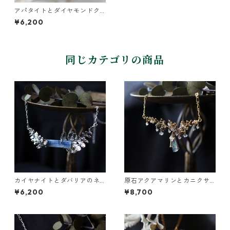
アパタイトとダイヤモンドク
ォーツのネックレス
¥6,200
同じカテゴリの商品
カイヤナイトとダバリアのネ
原石アクアマリンとカニクサ
ックレス
の葉の雫ネックレス
¥6,200
¥8,700