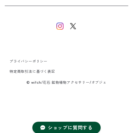
イヤーカフ/イヤリング/ノンホールピアス
ブレスレット
ピアス
ピアス
イヤーカフ
ネックレス
ネックレス
イヤーカフ
プライバシーポリシー
バングル
特定商取引法に基づく表記
© witch/花石:鉱物植物アクセサリー/オブジェ
ブレスレット
ショップに質問する