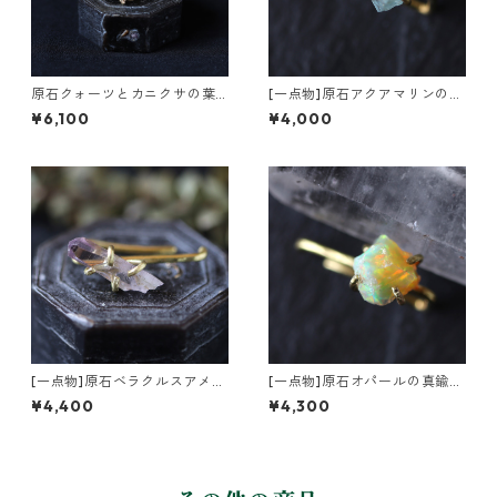
原石クォーツとカニクサの葉
[一点物]原石アクアマリンの真
イヤーカフ
鍮インダストリアル風イヤー
¥6,100
¥4,000
カフ
[一点物]原石ベラクルスアメジ
[一点物]原石オパールの真鍮イ
ストの真鍮インダストリアル
ンダストリアル風イヤーカフ
¥4,400
¥4,300
風イヤーカフ