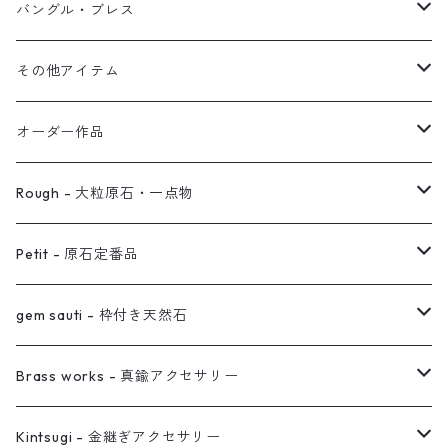
オブジェ
ぶら下がりイヤーカフ
バングル・ブレス
イヤーカフ
2連イヤーカフ
ブレスレット
その他アイテム
イヤリング対応
バングル
ブローチ
オーダー作品
ノンホールピアス
ヘアアクセサリー
リング
Rough - 大粒原石・一点物
オーダー用ページ
ネックレス
ピアス
Petit - 原石定番品
真鍮イヤーカフ
ピアス
リング
ピアス
gem sauti - 枠付き天然石
イヤーカフ
ネックレス
リング
ピアス
Brass works - 真鍮アクセサリー
バングル
イヤーカフ
ネックレス
ネックレス
リング
Kintsugi - 金継ぎアクセサリー