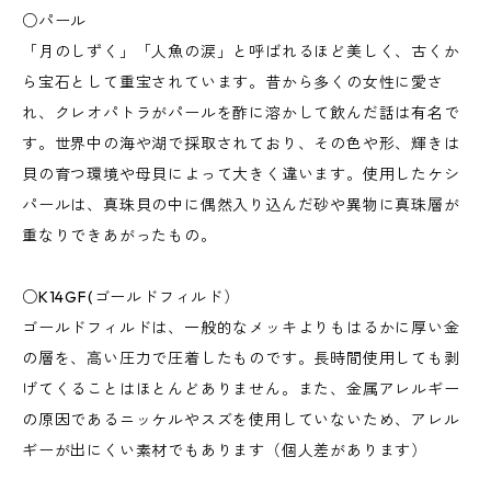
○パール
「月のしずく」「人魚の涙」と呼ばれるほど美しく、古くか
ら宝石として重宝されています。昔から多くの女性に愛さ
れ、クレオパトラがパールを酢に溶かして飲んだ話は有名で
す。世界中の海や湖で採取されており、その色や形、輝きは
貝の育つ環境や母貝によって大きく違います。使用したケシ
パールは、真珠貝の中に偶然入り込んだ砂や異物に真珠層が
重なりできあがったもの。
○K14GF(ゴールドフィルド）
ゴールドフィルドは、一般的なメッキよりもはるかに厚い金
の層を、高い圧力で圧着したものです。長時間使用しても剥
げてくることはほとんどありません。また、金属アレルギー
の原因であるニッケルやスズを使用していないため、アレル
ギーが出にくい素材でもあります（個人差があります）