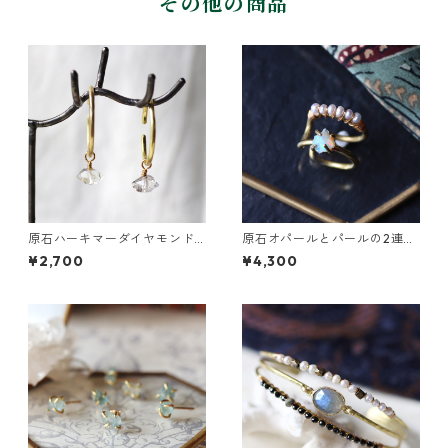
その他の商品
原石ハーキマーダイヤモンド
原石オパールとパールの2連イ
のぶら下がりイヤーカフ
ヤーカフ
¥2,700
¥4,300