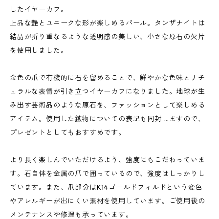
したイヤーカフ。
上品な艶とユニークな形が楽しめるパール。タンザナイトは
結晶が折り重なるような透明感の美しい、小さな原石の欠片
を使用しました。
金色の爪で有機的に石を留めることで、鮮やかな色味とナチ
ュラルな表情が引き立つイヤーカフになりました。地球が生
み出す芸術品のような原石を、ファッションとして楽しめる
アイテム。使用した鉱物についての表記も同封しますので、
プレゼントとしてもおすすめです。
より長く楽しんでいただけるよう、強度にもこだわっていま
す。石自体を金属の爪で囲っているので、強度はしっかりし
ています。また、爪部分はK14ゴールドフィルドという変色
やアレルギーが出にくい素材を使用しています。ご使用後の
メンテナンスや修理も承っています。