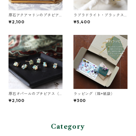
原石アクアマリンのプチピア
ラブラドライト・ブラックス
ス（一粒/片方）
ピネル・パールの3連バングル
¥2,100
¥5,400
原石オパールのプチピアス（1
ラッピング（箱+紙袋）
粒/片方）
¥2,100
¥300
Category