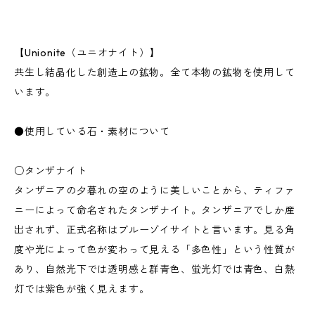
【Unionite（ユニオナイト）】
共生し結晶化した創造上の鉱物。全て本物の鉱物を使用して
います。
●使用している石・素材について
○タンザナイト
タンザニアの夕暮れの空のように美しいことから、ティファ
ニーによって命名されたタンザナイト。タンザニアでしか産
出されず、正式名称はブルーゾイサイトと言います。見る角
度や光によって色が変わって見える「多色性」という性質が
あり、自然光下では透明感と群青色、蛍光灯では青色、白熱
灯では紫色が強く見えます。