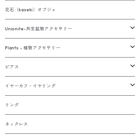
花石（kaseki）オブジェ
Unionite-共生鉱物アクセサリー
ピアス
Plants - 植物アクセサリー
ネックレス
ピアス
ピアス
イヤーカフ
ネックレス
スタッド・一粒
イヤーカフ・イヤリング
イヤリング
リング
フック・ぶら下がり
原石イヤーカフ
リング
ブレス
フープ
植物イヤーカフ
ネックレス