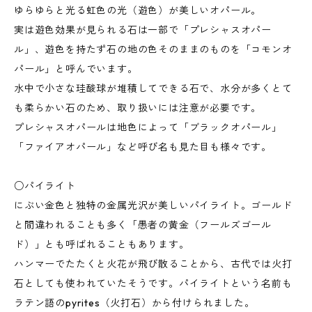
ゆらゆらと光る虹色の光（遊色）が美しいオパール。
実は遊色効果が見られる石は一部で「プレシャスオパー
ル」、遊色を持たず石の地の色そのままのものを「コモンオ
パール」と呼んでいます。
水中で小さな珪酸球が堆積してできる石で、水分が多くとて
も柔らかい石のため、取り扱いには注意が必要です。
プレシャスオパールは地色によって「ブラックオパール」
「ファイアオパール」など呼び名も見た目も様々です。
○パイライト
にぶい金色と独特の金属光沢が美しいパイライト。ゴールド
と間違われることも多く「愚者の黄金（フールズゴール
ド）」とも呼ばれることもあります。
ハンマーでたたくと火花が飛び散ることから、古代では火打
石としても使われていたそうです。パイライトという名前も
ラテン語のpyrites（火打石）から付けられました。