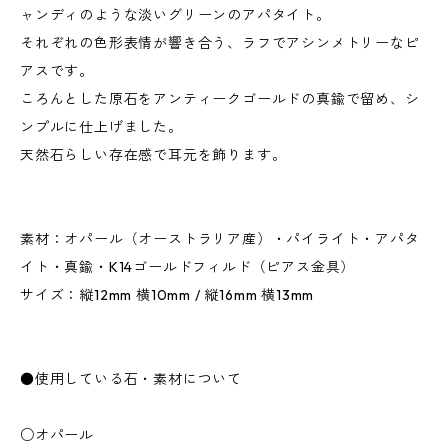
ャンディのような淡いグリーンのアパタイト。
それぞれの色形表情が響き合う、ラフでアシンメトリーなピ
アスです。
ころんとした原石をアンティークゴールドの真鍮で留め、シ
ンプルに仕上げました。
天然石らしい存在感で耳元を飾ります。
素材：オパール（オーストラリア産）・パイライト・アパタ
イト・真鍮・K14ゴールドフィルド（ピアス金具）
サイズ：縦12mm 横10mm / 縦16mm 横13mm
●使用している石・素材について
○オパール