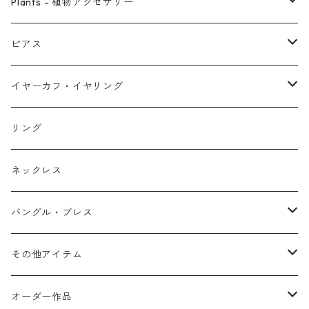
ピアス
Plants - 植物アクセサリー
ネックレス
ピアス
ピアス
イヤーカフ
ネックレス
スタッド・一粒
イヤーカフ・イヤリング
イヤリング
リング
フック・ぶら下がり
原石イヤーカフ
リング
ブレス
フープ
植物イヤーカフ
ネックレス
オブジェ
ぶら下がりイヤーカフ
バングル・ブレス
イヤーカフ
2連イヤーカフ
ブレスレット
その他アイテム
イヤリング対応
バングル
ブローチ
オーダー作品