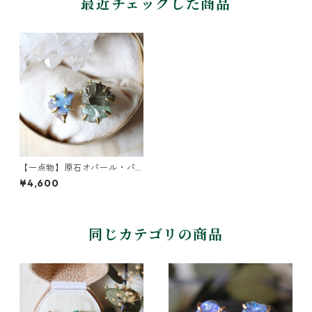
最近チェックした商品
【一点物】原石オパール・パ
イライト・アパタイトのピア
¥4,600
ス
同じカテゴリの商品