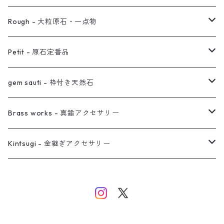
ノンホールピアス
ヘアアクセサリー
リング
Rough - 大粒原石・一点物
オーダー用ページ
ネックレス
ピアス
Petit - 原石定番品
真鍮イヤーカフ
ピアス
リング
ピアス
gem sauti - 枠付き天然石
イヤーカフ
ネックレス
リング
ピアス
Brass works - 真鍮アクセサリー
バングル
イヤーカフ
ネックレス
ネックレス
リング
Kintsugi - 金継ぎアクセサリー
イヤーカフ/イヤリング/ノンホールピアス
ブレスレット
ピアス
ピアス
イヤーカフ
ネックレス
ネックレス