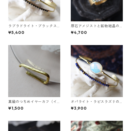
ラブラドライト・ブラックス
原石アメジストと鉱物結晶の
ピネル・パールの3連バングル
真鍮幅広イヤーカフ
¥5,400
¥4,700
真鍮のつちめイヤーカフ（イ
オパライト・ラピスラズリの2
ンダストリアル風）
連バングル
¥1,500
¥3,900