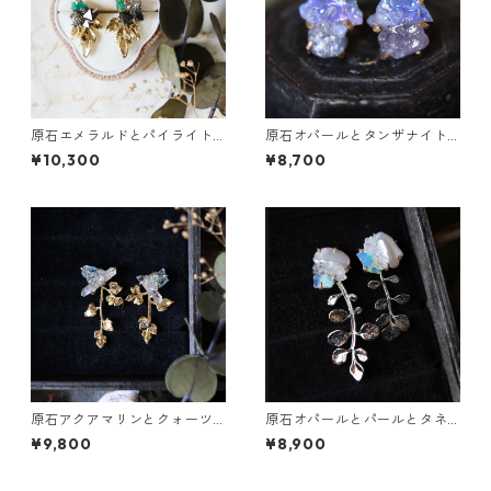
原石エメラルドとパイライト
原石オパールとタンザナイト
とクレマチスの葉ピアス
のピアス
¥10,300
¥8,700
原石アクアマリンとクォーツ
原石オパールとパールとタネ
とカニクサの葉ピアス
ツケバナの葉ピアス
¥9,800
¥8,900