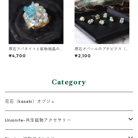
原石アパタイトと鉱物結晶の
原石オパールのプチピアス（1
真鍮幅広イヤーカフ
粒/片方）
¥4,700
¥2,100
Category
花石（kaseki）オブジェ
Unionite-共生鉱物アクセサリー