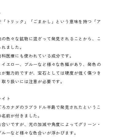
ト
で「トリック」「ごまかし」という意味を持つ「ア
。
他の色々な鉱物に混ざって発見されることから、こ
られました。
歯科医療にも使われている成分です。
、イエロー、ブルーなど様々な色幅があり、発色の
色が魅力的ですが、宝石としては硬度が低く傷つき
、取り扱いには注意が必要です。
ライト
半ごろカナダのラブラドル半島で発見されたというこ
の名前が付きました。
色合いですが、光の加減や角度によってグリーン・
ブルーなど様々な色合いが浮かびます。