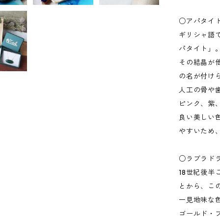
○アパタイ
ギリシャ語
パタイト」
その結晶が
の名が付け
人工の骨や
ピンク、紫
良い美しい
やすいため
○ラブラド
18世紀後
とから、こ
一見地味な
ゴールド・