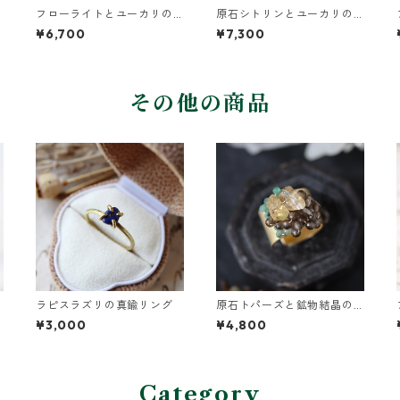
フローライトとユーカリの
原石シトリンとユーカリの
葉ピアス
葉のピアス
¥6,700
¥7,300
その他の商品
ラピスラズリの真鍮リング
原石トパーズと鉱物結晶の
真鍮幅広イヤーカフ
¥3,000
¥4,800
Category