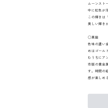
ムーンスト
中に虹色が
この輝きは
美しい輝き
○真鍮
色味の濃い
めはゴール
むうちにア
市販の貴金
す。時間の
感が楽しめ