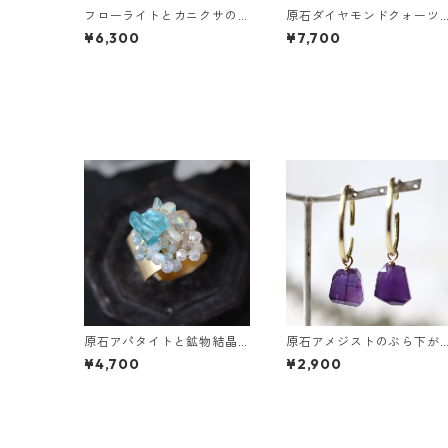
フローライトとカニクサの
原石ダイヤモンドクォーツ
葉ピアス
とカニクサの葉ピアス
¥6,300
¥7,700
原石アパタイトと鉱物結晶
原石アメジストのぶら下が
の真鍮幅広イヤーカフ
りイヤーカフ
¥4,700
¥2,900