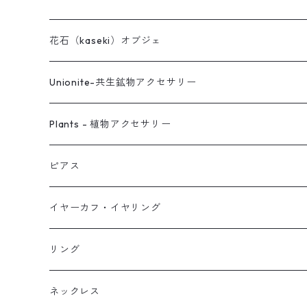
花石（kaseki）オブジェ
Unionite-共生鉱物アクセサリー
ピアス
Plants - 植物アクセサリー
ネックレス
ピアス
ピアス
イヤーカフ
ネックレス
スタッド・一粒
イヤーカフ・イヤリング
イヤリング
リング
フック・ぶら下がり
原石イヤーカフ
リング
ブレス
フープ
植物イヤーカフ
ネックレス