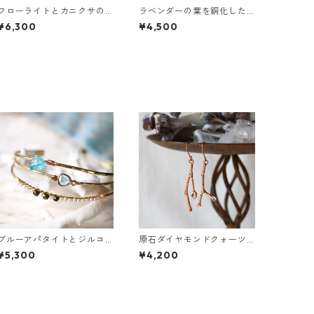
フローライトとカニクサの
ラベンダーの葉を銅化した
葉ピアス
ピアス
¥6,300
¥4,500
ブルーアパタイトとジルコ
原石ダイヤモンドクォーツ
ンの真鍮3連バングル
の小枝ピアス
¥5,300
¥4,200