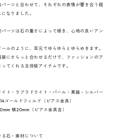
鍮パーツと合わせて、それぞれの表情が響き合う個
スになりました。
型パーツは石の重さによって傾き、心地の良いアン
。
ビールのように、耳元でゆらゆらとゆらめきます。
服装にさらっと合わせるだけで、ファッションのア
なってくれる主役級アイテムです。
タイト・ラブラドライト・パール・真鍮・シルバー
14ゴールドフィルド（ピアス金具）
0mm 横20mm（ピアス金具含）
いる石・素材について