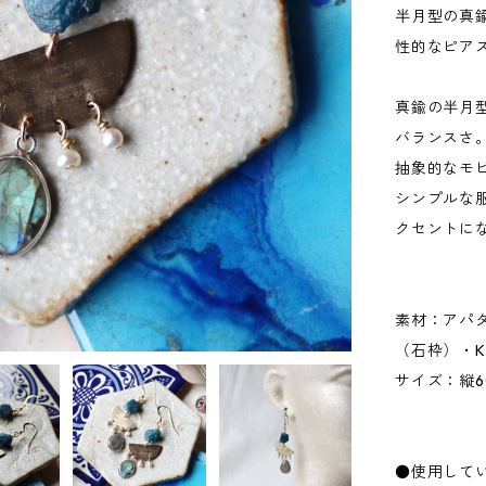
半月型の真
性的なピア
真鍮の半月
バランスさ
抽象的なモ
シンプルな
クセントに
素材：アパ
（石枠）・K
サイズ：縦6
●使用して