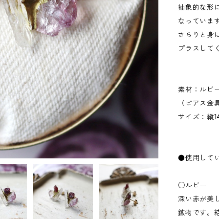
抽象的な形
なっていま
さらりと身
プラスして
素材：ルビ
（ピアス金
サイズ：縦14m
●使用して
○ルビー
深い赤が美
鉱物です。