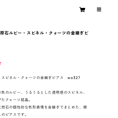
原石ルビー・スピネル・クォーツの金継ぎピ
T
スピネル・クォーツの金継ぎピアス wo327
赤色のルビー、うるうるとした透明感のスピネル、
びたクォーツ結晶。
天然石の個性的な色形表情を金継ぎでまとめた、絶
スのピアスです。