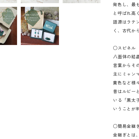
発色し、最
と呼ばれ高
語源はラテ
く、古代か
○スピネル
八面体の結
言葉からそ
主にミャン
黄色など様
昔はルビー
いる「黒太
いうことが
○簡易金継
金継ぎとは