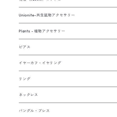
Unionite-共生鉱物アクセサリー
ピアス
Plants - 植物アクセサリー
ネックレス
ピアス
ピアス
イヤーカフ
ネックレス
スタッド・一粒
イヤーカフ・イヤリング
イヤリング
リング
フック・ぶら下がり
原石イヤーカフ
リング
ブレス
フープ
植物イヤーカフ
ネックレス
オブジェ
ぶら下がりイヤーカフ
バングル・ブレス