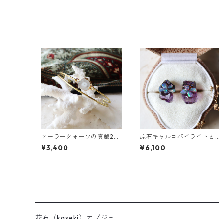
ソーラークォーツの真鍮2連
原石キャルコパイライトと
バングル
フローライトのプチピアス
¥3,400
¥6,100
花石（kaseki）オブジェ