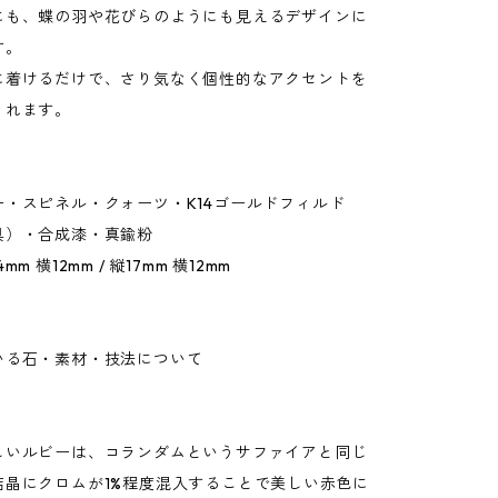
にも、蝶の羽や花びらのようにも見えるデザインに
す。
に着けるだけで、さり気なく個性的なアクセントを
くれます。
ー・スピネル・クォーツ・K14ゴールドフィルド
具）・合成漆・真鍮粉
m 横12mm / 縦17mm 横12mm
いる石・素材・技法について
しいルビーは、コランダムというサファイアと同じ
結晶にクロムが1%程度混入することで美しい赤色に