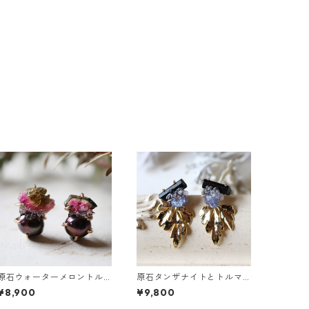
原石ウォーターメロントル
原石タンザナイトとトルマ
マリンとパールのピアス
リンとクレマチスの葉ピア
¥8,900
¥9,800
ス