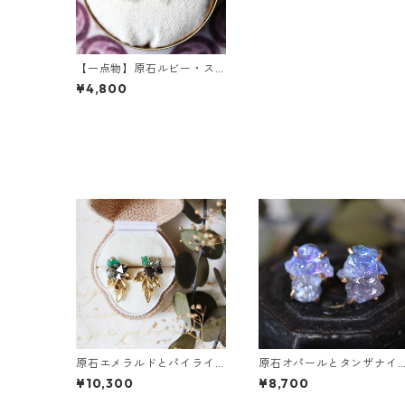
【一点物】原石ルビー・ス
ピネル・クォーツの金継ぎ
¥4,800
ピアス
原石エメラルドとパイライ
原石オパールとタンザナイ
トとクレマチスの葉ピアス
トのピアス
¥10,300
¥8,700