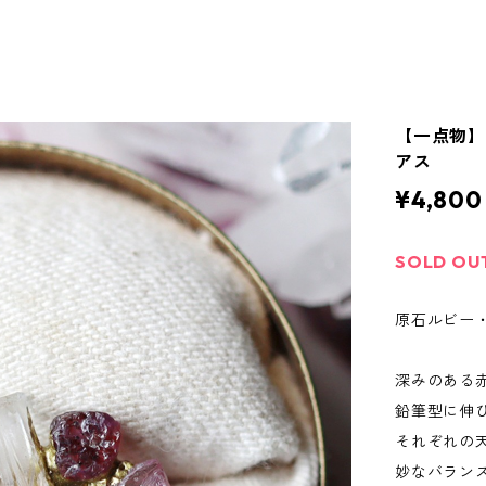
【一点物】
アス
¥4,800
SOLD OU
原石ルビー・
深みのある
鉛筆型に伸
それぞれの
妙なバラン