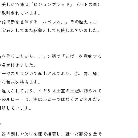
も美しい色味は「ピジョンブラッド」（ハトの血）
く取引されています。
ン語で赤を意味する「ルベウス」。その歴史は古
ら宝石としてまた秘薬としても使われていました。
晶を作ることから、ラテン語で「とげ」を意味する
の名が付きました。
マーやスリランカで産出されており、赤、青、緑、
々な色味を持ちます。
と混同されており、イギリス王室の王冠に飾られて
子のルビー」は、実はルビーではなくスピネルだと
判明しています。
ぎ
、器の割れや欠けを漆で接着し、継いだ部分を金で