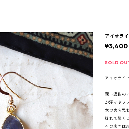
アイオラ
¥3,400
SOLD OU
アイオライ
深い濃紺の
が浮かぶラ
木の実を思
揺れて輝く
石の表面は