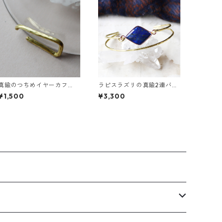
真鍮のつちめイヤーカフ
ラピスラズリの真鍮2連バン
（インダストリアル風）
グル
¥1,500
¥3,300