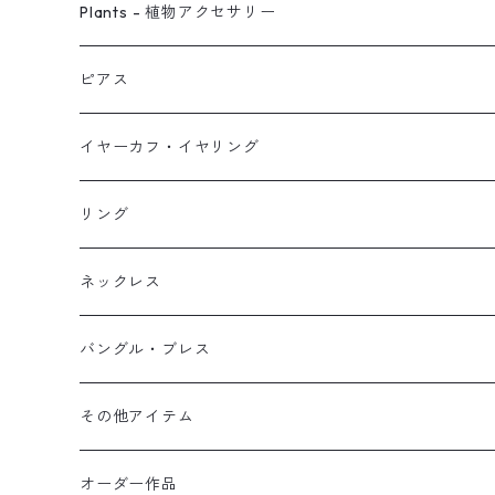
ピアス
Plants - 植物アクセサリー
ネックレス
ピアス
ピアス
イヤーカフ
ネックレス
スタッド・一粒
イヤーカフ・イヤリング
イヤリング
リング
フック・ぶら下がり
原石イヤーカフ
リング
ブレス
フープ
植物イヤーカフ
ネックレス
オブジェ
ぶら下がりイヤーカフ
バングル・ブレス
イヤーカフ
2連イヤーカフ
ブレスレット
その他アイテム
イヤリング対応
バングル
ブローチ
オーダー作品