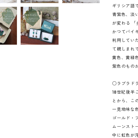
ギリシア語
青紫色、淡
が変わる 
かつてバイ
利用してい
て親しまれ
黄色、黄緑
紫色のもの
○ラブラド
18世紀後
とから、こ
一見地味な
ゴールド・
ムーンスト
中に虹色が