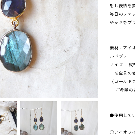
射し表情を
毎日のファ
やかさをプ
素材：アイ
ルドプレー
サイズ： 縦
※金具の変
（ゴールド
ご希望の場
●使用して
○アイオラ