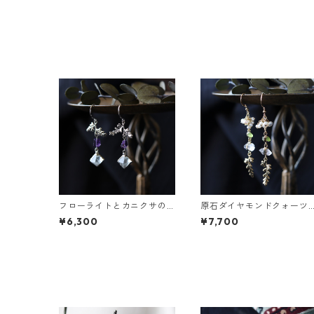
フローライトとカニクサの
原石ダイヤモンドクォーツ
葉ピアス
とカニクサの葉ピアス
¥6,300
¥7,700