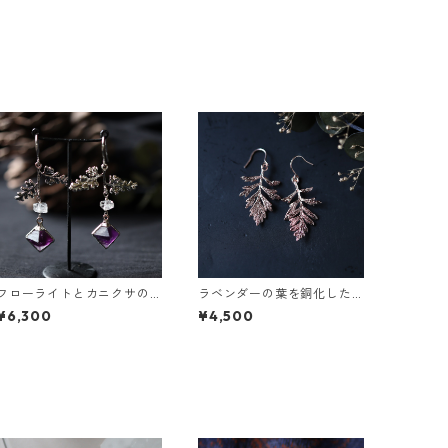
フローライトとカニクサの
ラベンダーの葉を銅化した
葉ピアス
ピアス
¥6,300
¥4,500