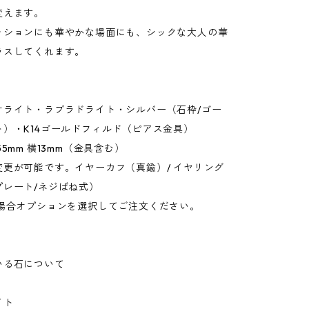
変えます。
ッションにも華やかな場面にも、シックな大人の華
ラスしてくれます。
オライト・ラブラドライト・シルバー（石枠/ゴー
ト）・K14ゴールドフィルド（ピアス金具）
55mm 横13mm（金具含む）
更が可能です。イヤーカフ（真鍮）/ イヤリング
プレート/ネジばね式）
合オプションを選択してご注文ください。
いる石について
イト