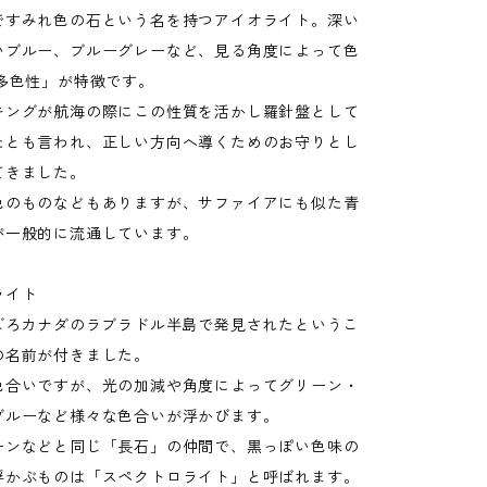
ですみれ色の石という名を持つアイオライト。深い
いブルー、ブルーグレーなど、見る角度によって色
「多色性」が特徴です。
キングが航海の際にこの性質を活かし羅針盤として
たとも言われ、正しい方向へ導くためのお守りとし
てきました。
色のものなどもありますが、サファイアにも似た青
が一般的に流通しています。
ライト
半ごろカナダのラブラドル半島で発見されたというこ
の名前が付きました。
色合いですが、光の加減や角度によってグリーン・
ブルーなど様々な色合いが浮かびます。
ーンなどと同じ「長石」の仲間で、黒っぽい色味の
浮かぶものは「スペクトロライト」と呼ばれます。